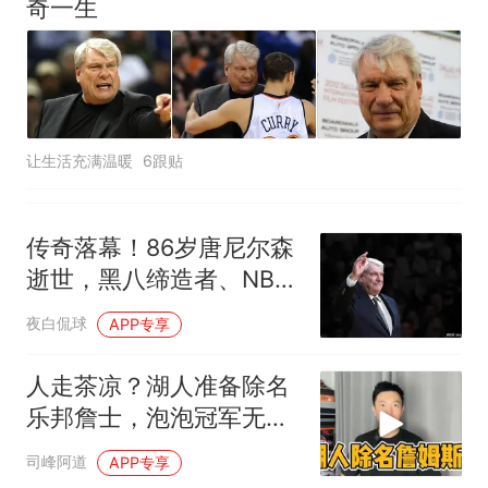
奇一生
让生活充满温暖
6跟贴
传奇落幕！86岁唐尼尔森
逝世，黑八缔造者、NBA
战术革新先驱告别篮坛
夜白侃球
APP专享
人走茶凉？湖人准备除名
乐邦詹士，泡泡冠军无法
获得尊重？
司峰阿道
APP专享