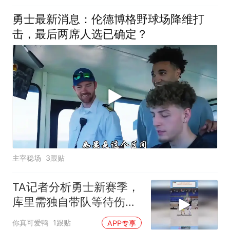
勇士最新消息：伦德博格野球场降维打
击，最后两席人选已确定？
主宰稳场
3跟贴
TA记者分析勇士新赛季，
库里需独自带队等待伤员
复出！
你真可爱鸭
1跟贴
APP专享