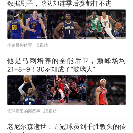
数据刷子，球队却连季后赛都打不进
小秦哥聊体育
15跟贴
他是马刺培养的全能后卫，巅峰场均
21+8+9！30岁却成了“玻璃人”
篮球圈里的那些事
25跟贴
老尼尔森逝世：五冠球员到千胜教头的传