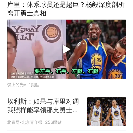
库里：体系球员还是超巨？杨毅深度剖析
离开勇士真相
锁上的光v
1跟贴
埃利斯：如果与库里对调
我照样能率领那支勇士取
得现在的成就
北青网-北京青年报
256跟贴