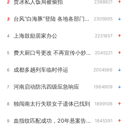
贾冰私人饭局被偷拍
2388821
2
台风“白海豚”登陆 各地各部门全力应对
2305995
3
上海鼓励居家办公
2231857
4
费大厨口号更改 不再宣传小炒肉大王
2045221
5
成都多趟列车临时停运
2004566
6
河南启动防汛四级应急响应
1964909
7
独闯南太行失联女子遗体已找到
1899106
8
血指纹匹配成功，20年悬案告破！凶手被执行死刑
1845391
9