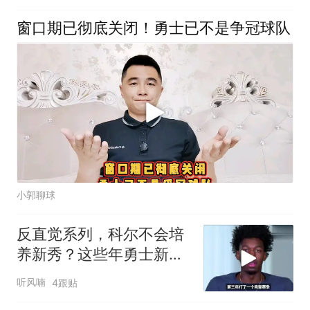
窗口期已彻底关闭！勇士已不是争冠球队
小郭聊球
反直觉系列，科尔不会培
养新秀？这些年勇士新秀
都怎样了？
听风喃
4跟贴