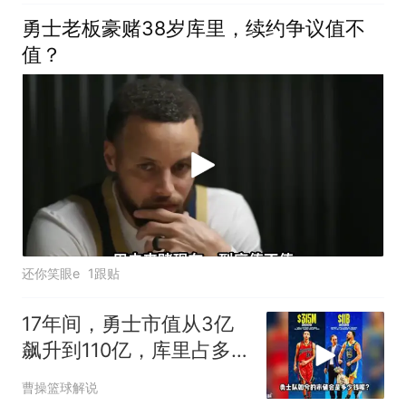
勇士老板豪赌38岁库里，续约争议值不
值？
还你笑眼e
1跟贴
17年间，勇士市值从3亿
飙升到110亿，库里占多
少功劳
曹操篮球解说