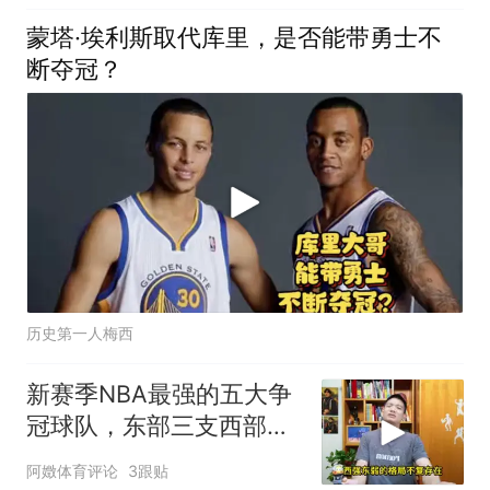
蒙塔·埃利斯取代库里，是否能带勇士不
断夺冠？
历史第一人梅西
新赛季NBA最强的五大争
冠球队，东部三支西部两
支
阿嬍体育评论
3跟贴