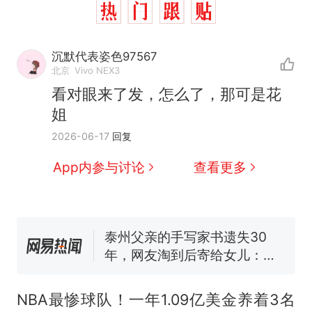
十多万人报名的考试，成绩
热
沉默代表姿色97567
全部作废，公平么？
北京
Vivo NEX3
全球唯一没有法定首都的国
新
看对眼来了发，怎么了，那可是花
家，刚改国名，总统就邀请中
姐
国大使骑行绕了几乎整个国境
5万的小车卖不动，40万以上
2026-06-17
回复
线一圈，还曾两次到中国寻根
的抢着买
浙江人戒备 "白海豚"已创我国
App内参与讨论
查看更多
纪录 带来严重影响
视频丨只要一枚命中就能让航
母瘫痪 轰-6J实力有多强？
泰州父亲的手写家书遗失30
年，网友淘到后寄给女儿：花
鸟市场搬了，但爱还在
十多万人报名的考试，成绩
热
全部作废，公平么？
NBA最惨球队！一年1.09亿美金养着3名