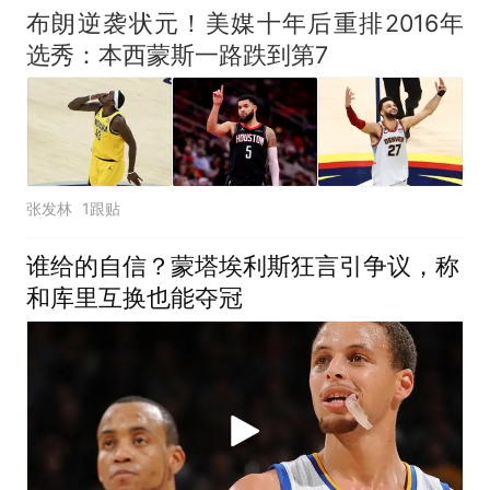
布朗逆袭状元！美媒十年后重排2016年
选秀：本西蒙斯一路跌到第7
张发林
1跟贴
谁给的自信？蒙塔埃利斯狂言引争议，称
和库里互换也能夺冠