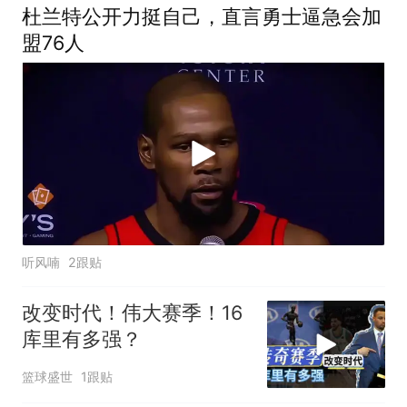
杜兰特公开力挺自己，直言勇士逼急会加
盟76人
听风喃
2跟贴
改变时代！伟大赛季！16
库里有多强？
篮球盛世
1跟贴