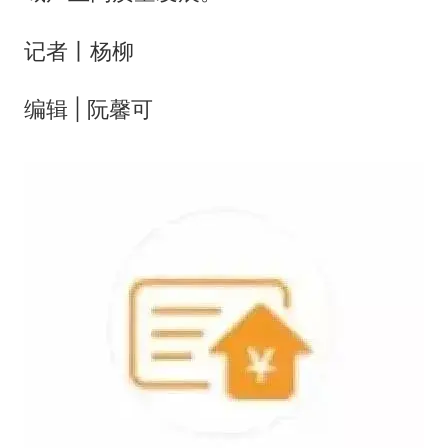
记者丨杨柳
编辑 | 阮馨可