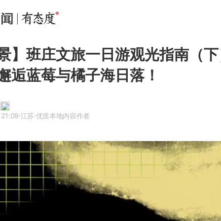
景】班庄文旅一日游观光指南（下
邂逅蓝莓与橘子海日落！
 21:09
·江苏
·优质本地内容作者