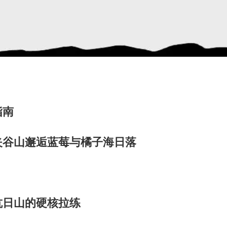
指南
夹谷山
邂逅蓝莓与橘子海日落
抗日山的硬核拉练