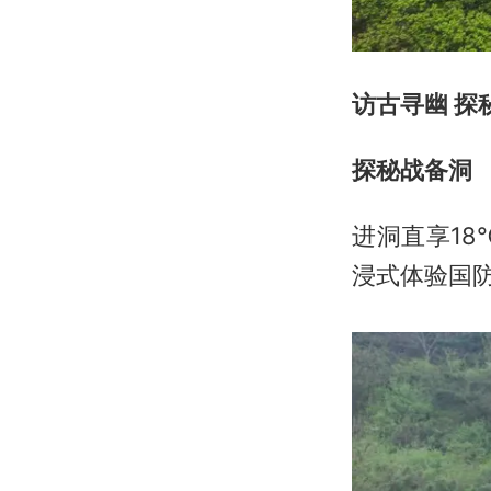
访古寻幽 探
探秘战备洞
进洞直享18
浸式体验国