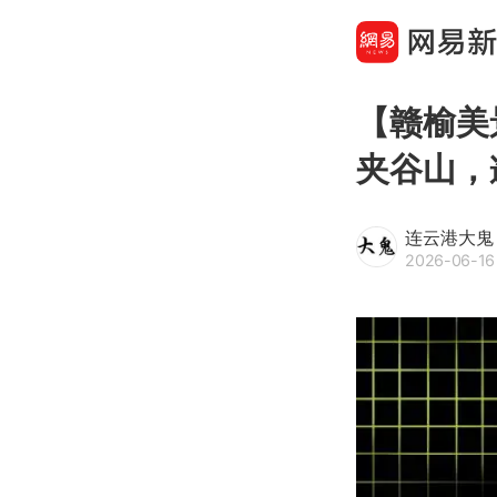
【赣榆美
夹谷山，
连云港大鬼
2026-06-16