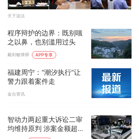
天下说法
程序辩护的边界：既别嗤
之以鼻，也别滥用过头
戴剑敏律师
APP专享
福建周宁：“潮汐执行”让
警力跟着案件走
金台资讯
智动力两起重大诉讼二审
均维持原判 涉案金额超
2.5亿元