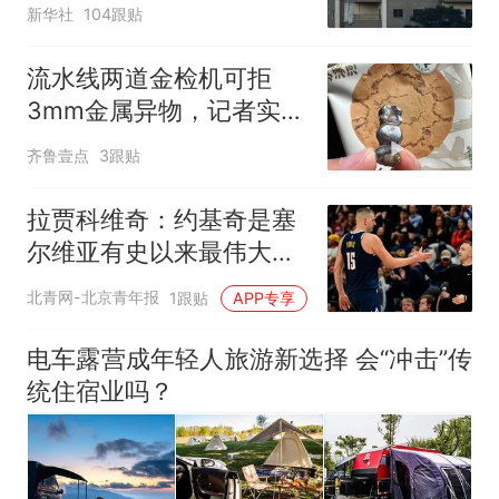
新华社
104跟贴
流水线两道金检机可拒
3mm金属异物，记者实探
泸溪河车间！公司回应为
齐鲁壹点
3跟贴
何选择谅解
拉贾科维奇：约基奇是塞
尔维亚有史以来最伟大的
球员
北青网-北京青年报
1跟贴
APP专享
电车露营成年轻人旅游新选择 会“冲击”传
统住宿业吗？