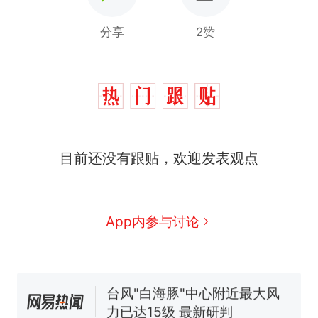
分享
2赞
目前还没有跟贴，欢迎发表观点
那个在床头放菜刀的女孩，
热
因老师一句“跟我回家”改写了
人生
费大厨“全国小炒肉大王”称
新
App内参与讨论
号，仅凭视频评出？中国烹饪
协会回应
搬家报价570元，搬到楼下交
5060元才肯搬上楼！女子傻眼
了……
台风"白海豚"中心附近最大风
力已达15级 最新研判