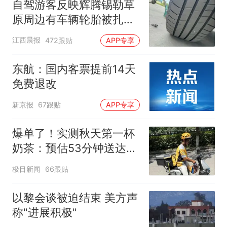
自驾游客反映辉腾锡勒草
原周边有车辆轮胎被扎，
修理店铺换胎价格高达千
江西晨报
472跟贴
APP专享
元，官方发布情况通报
东航：国内客票提前14天
免费退改
新京报
67跟贴
APP专享
爆单了！实测秋天第一杯
奶茶：预估53分钟送达，
实际耗时92分钟
极目新闻
66跟贴
以黎会谈被迫结束 美方声
称"进展积极"