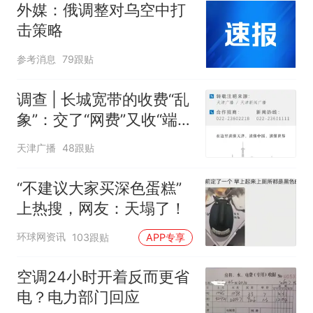
外媒：俄调整对乌空中打
击策略
参考消息
79跟贴
调查 | 长城宽带的收费“乱
象”：交了“网费”又收“端口
费”，退费没着落，使用期
天津广播
48跟贴
可延长到2037年
“不建议大家买深色蛋糕”
上热搜，网友：天塌了！
环球网资讯
103跟贴
APP专享
空调24小时开着反而更省
电？电力部门回应