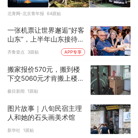
北青网-北京青年报
64跟贴
一张机票让世界邂逅“好客
山东”，上半年山东接待入
境游客增长44.2%
齐鲁壹点
3跟贴
APP专享
搬家报价570元，搬到楼
下交5060元才肯搬上楼！
女子傻眼了
极目新闻
1跟贴
图片故事｜八旬民宿主理
人和她的石头画美术馆
新华社
1跟贴