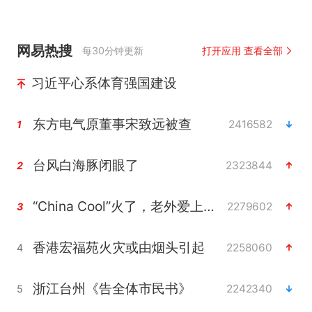
网易热搜
每30分钟更新
打开应用 查看全部
习近平心系体育强国建设
东方电气原董事宋致远被查
2416582
1
台风白海豚闭眼了
2323844
2
“China Cool”火了，老外爱上中国避暑游
2279602
3
香港宏福苑火灾或由烟头引起
2258060
4
浙江台州《告全体市民书》
2242340
5