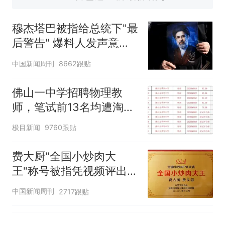
佛山一中学招聘物理教师，笔
试前13名均遭淘汰？教育局：
穆杰塔巴被指给总统下"最
已叫停招聘，成立调查组全面
笔试第一被第二名传话劝弃考
后警告" 爆料人发声意味
核查
官方通报
深长
那个在床头放菜刀的女孩，
热
中国新闻周刊
8662跟贴
因老师一句“跟我回家”改写了
人生
佛山一中学招聘物理教
师，笔试前13名均遭淘
汰？教育局：已叫停招
极目新闻
9760跟贴
聘，成立调查组全面核查
费大厨"全国小炒肉大
王"称号被指凭视频评出
官方回应
中国新闻周刊
2717跟贴