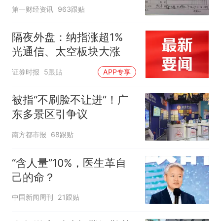
第一财经资讯
963跟贴
隔夜外盘：纳指涨超1%
光通信、太空板块大涨
证券时报
5跟贴
APP专享
被指“不刷脸不让进”！广
东多景区引争议
南方都市报
68跟贴
“含人量”10%，医生革自
己的命？
中国新闻周刊
21跟贴