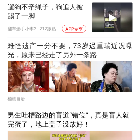
遛狗不牵绳子，狗追人被
踢了一脚
翻车选手小李2
212跟贴
APP专享
难怪遗产一分不要，73岁迟重瑞近况曝
光，原来已经走了另外一条路
楠楠自语
男生吐槽路边的盲道“错位”，真是盲人就
完蛋了，地上盖子没放好！