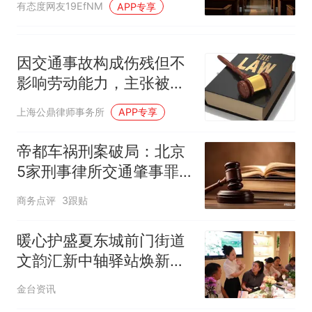
有态度网友19EfNM
APP专享
因交通事故构成伤残但不
影响劳动能力，主张被扶
养人生活费能否得到支
上海公鼎律师事务所
APP专享
持？
帝都车祸刑案破局：北京
5家刑事律所交通肇事罪
顶尖辩护力量硬核拆解
商务点评
3跟贴
暖心护盛夏东城前门街道
文韵汇新中轴驿站焕新启
用
金台资讯