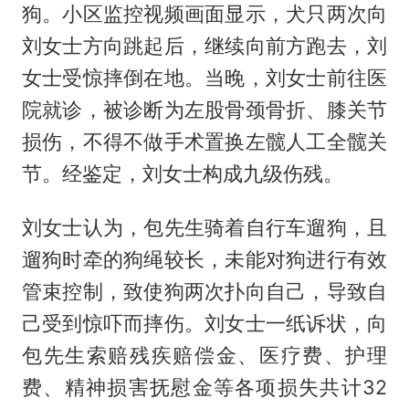
狗。小区监控视频画面显示，犬只两次向
刘女士方向跳起后，继续向前方跑去，刘
女士受惊摔倒在地。当晚，刘女士前往医
院就诊，被诊断为左股骨颈骨折、膝关节
损伤，不得不做手术置换左髋人工全髋关
节。经鉴定，刘女士构成九级伤残。
刘女士认为，包先生骑着自行车遛狗，且
遛狗时牵的狗绳较长，未能对狗进行有效
管束控制，致使狗两次扑向自己，导致自
己受到惊吓而摔伤。刘女士一纸诉状，向
包先生索赔残疾赔偿金、医疗费、护理
费、精神损害抚慰金等各项损失共计32