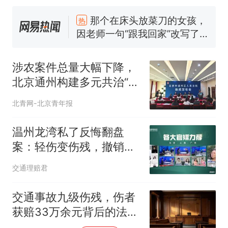
因老师一句“跟我回家”改写了
人生
制裁瓜子饺子，美国怕什
新
么？
费大厨“全国小炒肉大王”称
涉农案件总量大幅下降，
号，仅凭视频评出？中国烹饪
协会回应
北京通州构建多元共治“新
男子上山采菌偶然发现鸡枞菌
窝，原地守1天等它长大：挖了
格局”
北青网-北京青年报
140多朵
美国渔民钓获鲨鱼徒手将其拽
回大海 目击者直呼震惊 （视频
温州龙湾私了反悔翻盘
来源：参考消息）
笔试第一被第二名传话劝弃考
案：轻伤变伤残，撤销协
官方通报
议追加赔偿
那个在床头放菜刀的女孩，
热
交通理赔君
因老师一句“跟我回家”改写了
人生
交通事故九级伤残，伤者
获赔33万余元背后的法律
博弈