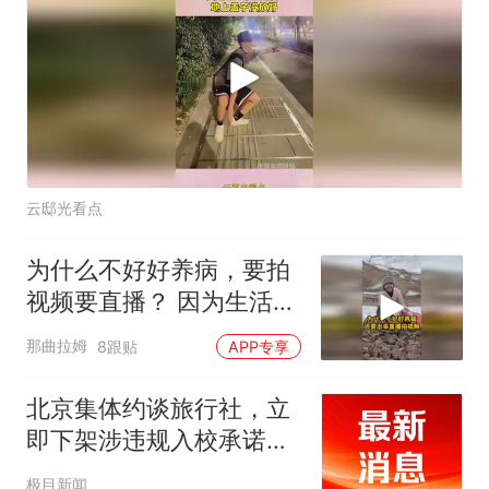
云邸光看点
为什么不好好养病，要拍
视频要直播？ 因为生活和
生病都需要钱，因为人总
那曲拉姆
8跟贴
APP专享
是要做点事，内心才不会
空虚，日子才充实#
北京集体约谈旅行社，立
即下架涉违规入校承诺的
研学、旅游产品
极目新闻