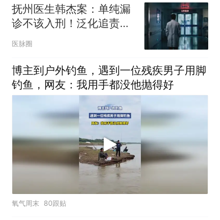
抚州医生韩杰案：单纯漏
诊不该入刑！泛化追责的
负面影响或将载入史册
医脉圈
博主到户外钓鱼，遇到一位残疾男子用脚
钓鱼，网友：我用手都没他抛得好
氧气周末
80跟贴