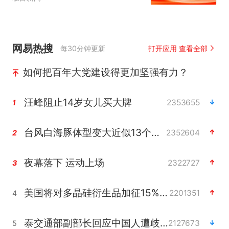
网易热搜
每30分钟更新
打开应用 查看全部
如何把百年大党建设得更加坚强有力？
汪峰阻止14岁女儿买大牌
2353655
1
台风白海豚体型变大近似13个浙江面积
2352604
2
夜幕落下 运动上场
2322727
3
美国将对多晶硅衍生品加征15%关税
2201351
4
泰交通部副部长回应中国人遭歧视手势
2127673
5