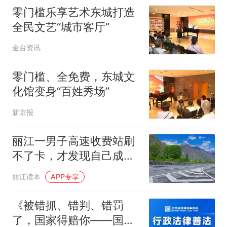
零门槛乐享艺术东城打造
全民文艺“城市客厅”
金台资讯
零门槛、全免费，东城文
化馆变身“百姓秀场”
新京报
丽江一男子高速收费站刷
不了卡，才发现自己成了
被执行人！
丽江读本
APP专享
《被错抓、错判、错罚
了，国家得赔你——国家