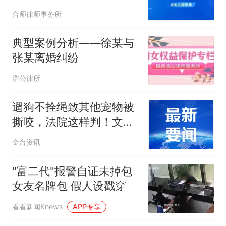
赔偿申请全攻略》
合师律师事务所
典型案例分析——徐某与
张某离婚纠纷
浩公律所
遛狗不拴绳致其他宠物被
撕咬，法院这样判！文明
养犬必看
金台资讯
"富二代"报警自证未掉包
女友名牌包 假人设戳穿
看看新闻Knews
APP专享