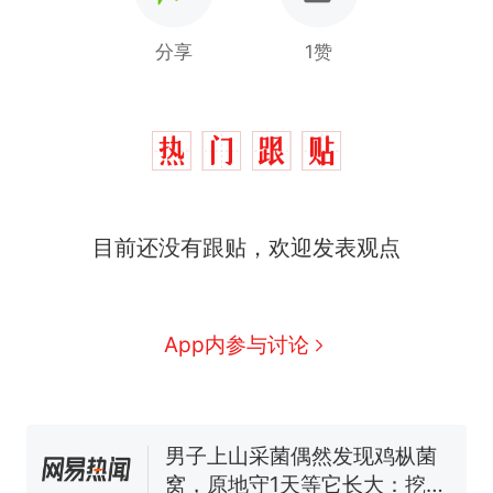
分享
1赞
目前还没有跟贴，欢迎发表观点
制裁瓜子饺子，美国怕什
热
么？
那个在床头放菜刀的女孩，
新
App内参与讨论
因老师一句“跟我回家”改写了
人生
费大厨“全国小炒肉大王”称
号，仅凭视频评出？中国烹饪
协会回应
男子上山采菌偶然发现鸡枞菌
窝，原地守1天等它长大：挖了