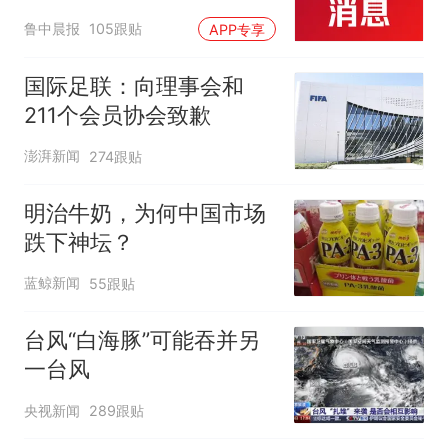
起；当事人：鱼重7斤6
鲁中晨报
105跟贴
APP专享
两，做成红烧辣子鱼块，
味道很好
国际足联：向理事会和
211个会员协会致歉
澎湃新闻
274跟贴
明治牛奶，为何中国市场
跌下神坛？
蓝鲸新闻
55跟贴
台风“白海豚”可能吞并另
一台风
央视新闻
289跟贴