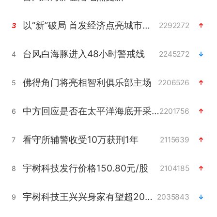
以“新”破局 首发经济点亮城市消费活力
2292272
3
台风白海豚进入48小时警戒线
2245272
4
佛得角门将亮相智利俱乐部主场
2206526
5
中方回应是否在太平洋海底开采稀土
2201756
6
看守所辅警收受10万获刑1年
2115639
7
宇树科技发行价格150.80元/股
2104185
8
宇树科技王兴兴身家有望超200亿元
2035843
9