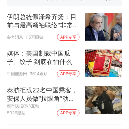
140多朵
美国渔民钓获鲨鱼徒手将其拽
回大海 目击者直呼震惊 （视频
伊朗总统佩泽希齐扬：目
来源：参考消息）
笔试第一被第二名传话劝弃考
前与最高领袖联络"非常困
官方通报
难"
制裁瓜子饺子，美国怕什
热
参考消息
1.5万跟贴
APP专享
么？
媒体：美国制裁中国瓜
子、饺子 到底在怕什么
中国能源网
3614跟贴
APP专享
泰航拒载22名中国乘客，
安保人员做“拉眼角”动
作，泰国机场最新回应：
都市快报橙柿互动
5326跟贴
APP专享
拒绝登机决定由航司作
出；亲历者：曾承诺免费