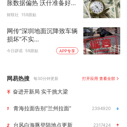
胀数据偏热 沃什准备好加
息
财联社
159跟贴
网传“深圳地面沉降致车辆
损坏”不实
（2026·08·06）
今日辟谣
59跟贴
APP专享
网易热搜
每30分钟更新
打开应用 查看全部
奋进开新局 实干挑大梁
青海拉面告别“兰州拉面”
2394920
1
台风白海豚登陆地点更新
2317424
2