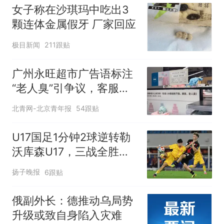
女子称在沙琪玛中吃出3
颗连体金属假牙 厂家回应
极目新闻
211跟贴
广州永旺超市广告语标注
“老人臭”引争议，客服回
应
北青网-北京青年报
54跟贴
U17国足1分钟2球逆转勒
沃库森U17，三战全胜！
赵松源替补登场传射建功
扬子晚报
6跟贴
俄副外长：德推动乌局势
升级或致自身陷入灾难