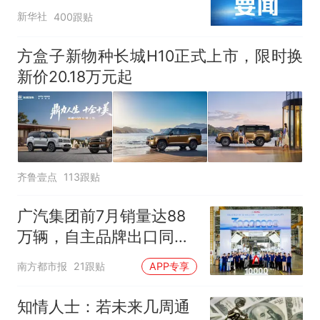
新华社
400跟贴
方盒子新物种长城H10正式上市，限时换
新价20.18万元起
齐鲁壹点
113跟贴
广汽集团前7月销量达88
万辆，自主品牌出口同比
增130%
南方都市报
21跟贴
APP专享
知情人士：若未来几周通