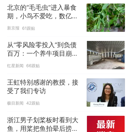
改签但没兑现
北京的“毛毛虫”进入暴食
期，小鸟不爱吃，数亿头
小蜂迎战
新京报
61跟贴
从“零风险零投入”到负债
百万：一个养牛项目崩盘
后，谁该为农户的贷款买
红星新闻
66跟贴
单丨红星调查
王虹特别感谢的教授，接
受了我们专访
极目新闻
42跟贴
浙江男子划桨板时看到大
鱼，用桨把鱼拍晕后捞