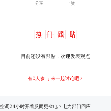
分享
1赞
目前还没有跟贴，欢迎发表观点
那个在床头放菜刀的女孩，因老师一句“跟我回家”
热
搬家报价570元，搬到楼下交5060元才肯搬上楼
新
有0人参与 来一起讨论吧
了……
佛山一中学招聘物理教师，笔试前13名均遭淘汰？教
招聘，成立调查组全面核查
空调24小时开着反而更省电？电力部门回应