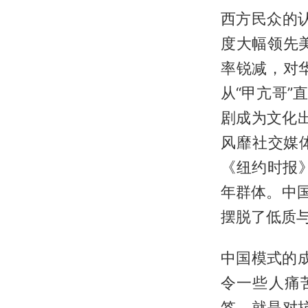
西方民众的
度大幅领先
率锐减，对
从“甲亢哥
剧成为文化出
风靡社交媒
《纽约时报
年群体。中
摆脱了低质
中国模式的成
令一些人痛苦
签，就是对