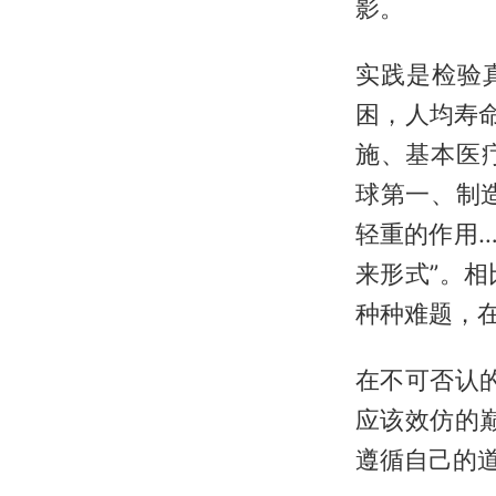
影。
实践是检验
困，人均寿命
施、基本医
球第一、制
轻重的作用…
来形式”。
种种难题，
在不可否认
应该效仿的
遵循自己的