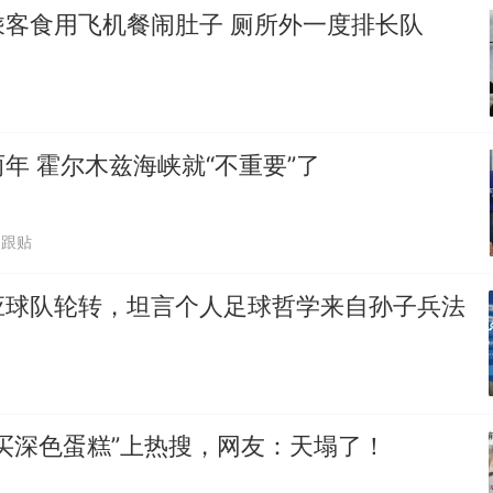
乘客食用飞机餐闹肚子 厕所外一度排长队
年 霍尔木兹海峡就“不重要”了
6跟贴
应球队轮转，坦言个人足球哲学来自孙子兵法
买深色蛋糕”上热搜，网友：天塌了！