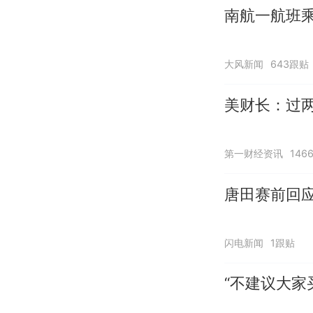
南航一航班
大风新闻
643跟贴
美财长：过两
第一财经资讯
146
唐田赛前回
闪电新闻
1跟贴
“不建议大家