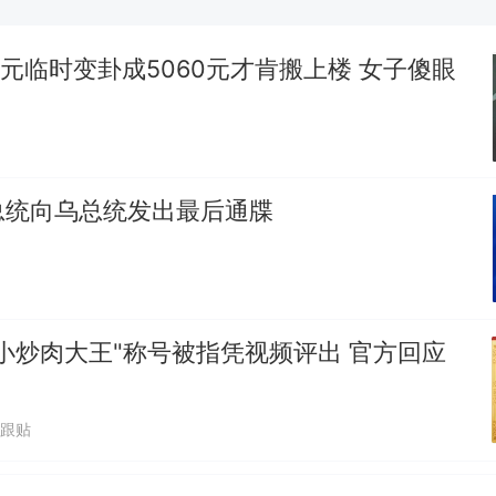
“不建议大家买深色蛋糕”上热搜，网友：天塌了！
0元临时变卦成5060元才肯搬上楼 女子傻眼
南航一航班疑向乘客发放西梅汁，致多名乘客在飞行
所！乘客：机上100多人只有2个厕所；客服回应：
会发放西梅汁
那个在床头放菜刀的女孩，因老师一句“跟我回家”
热
总统向乌总统发出最后通牒
小炒肉大王"称号被指凭视频评出 官方回应
1跟贴