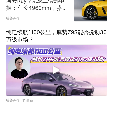
埃安Ray 7完成工信部申
报：车长4960mm，搭载
华为电机
答答买车
纯电续航1100公里，腾势Z9S能否搅动30
万级市场？
答答买车
11跟贴