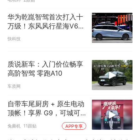
华为乾崑智驾首次打入十
万级！东风风行星海V6乾
崑版预售：10.49万起
快科技
质说新车：入门价位畅享
高阶智驾 零跑A10
车质网
自带车尾厨房 + 原生电动
顶帐！享界 G9，可城可
野鸿蒙硬派 SUV
兔撕机
11跟贴
APP专享