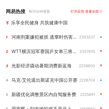
网易热搜
每30分钟更新
打开应用 查看全部
乐享全民健身 共筑健康中国
河南刑案嫌犯被抓 逃窜时伤害多人
2393237
1
WTT横滨冠军赛国乒女单三将晋级四强
2357955
2
光影经济撬动暑期消费新蓝海
2238800
3
马克·艾伦退出斯诺克中国公开赛
2226704
4
新疆优化调整景区内自驾服务费
2225491
5
梁家辉：到内地拍戏不是北上是回归
2189860
6