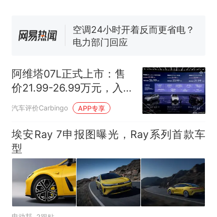
空调24小时开着反而更省电？
电力部门回应
佛山一中学招聘物理教师，笔
试前13名均遭淘汰？教育局：
已叫停招聘，成立调查组全面
“不建议大家买深色蛋糕”上热
核查
搜，网友：天塌了！
阿维塔07L正式上市：售
那个在床头放菜刀的女孩，
热
价21.99-26.99万元，入
因老师一句“跟我回家”改写了
门即满配
人生
汽车评价Carbingo
APP专享
埃安Ray 7申报图曝光，Ray系列首款车
型
电动邦
2跟贴