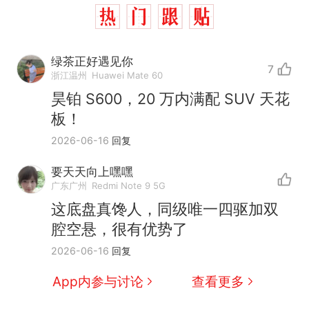
绿茶正好遇见你
7
浙江温州
Huawei Mate 60
昊铂 S600，20 万内满配 SUV 天花
板！
2026-06-16
回复
要天天向上嘿嘿
广东广州
Redmi Note 9 5G
那个在床头放菜刀的女孩，
热
这底盘真馋人，同级唯一四驱加双
因老师一句“跟我回家”改写了
腔空悬，很有优势了
人生
搬家报价570元，搬到楼下
新
2026-06-16
回复
交5060元才肯搬上楼！女子傻
眼了……
十多万人报名的考试，成绩全
App内参与讨论
查看更多
部作废，公平么？