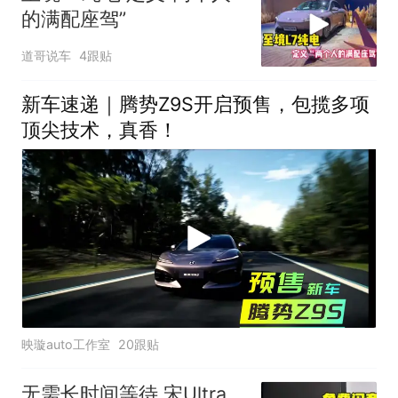
的满配座驾”
道哥说车
4跟贴
新车速递｜腾势Z9S开启预售，包揽多项
顶尖技术，真香！
映璇auto工作室
20跟贴
无需长时间等待 宋Ultra