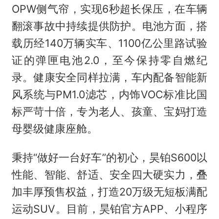
OPW侧气帘，实现6秒超长保压，在车辆
翻滚事故中持续提供防护。电池方面，搭
载历经140万辆实车、1100亿公里路试验
证的弹匣电池2.0，至今保持零自燃纪
录。健康安全同样拉满，车内配备智能新
风系统与PM1.0滤芯，内饰VOC标准比国
标严苛十倍，专为老人、孩童、宝妈打造
母婴级健康座舱。
秉持“做好一台好车”的初心，昊铂S600以
性能、智能、舒适、安全四大硬实力，叠
加丰厚预售权益，打造20万级无短板满配
运动SUV。目前，昊铂官方APP、小程序