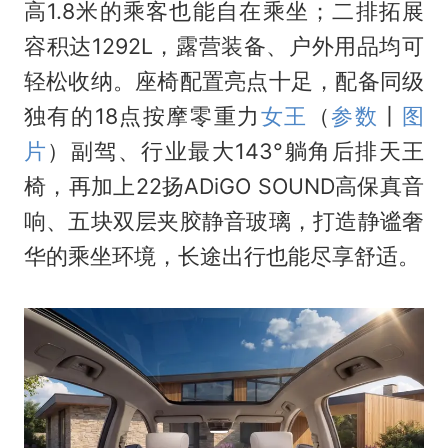
高1.8米的乘客也能自在乘坐；二排拓展
容积达1292L，露营装备、户外用品均可
轻松收纳。座椅配置亮点十足，配备同级
独有的18点按摩零重力
女王
（
参数
丨
图
片
）副驾、行业最大143°躺角后排天王
椅，再加上22扬ADiGO SOUND高保真音
响、五块双层夹胶静音玻璃，打造静谧奢
华的乘坐环境，长途出行也能尽享舒适。