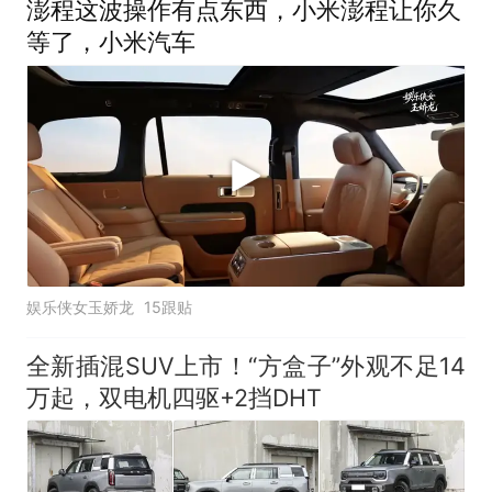
澎程这波操作有点东西，小米澎程让你久
等了，小米汽车
娱乐侠女玉娇龙
15跟贴
全新插混SUV上市！“方盒子”外观不足14
万起，双电机四驱+2挡DHT