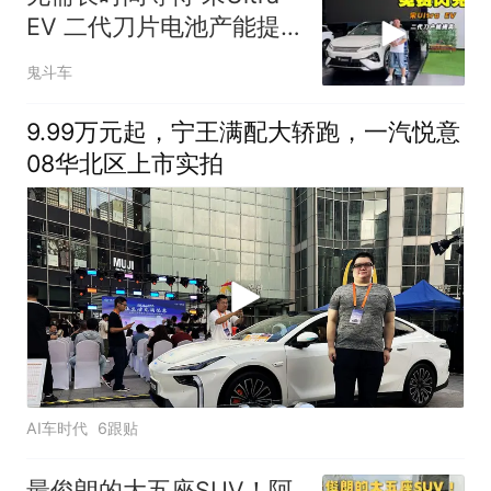
EV 二代刀片电池产能提
升
鬼斗车
9.99万元起，宁王满配大轿跑，一汽悦意
08华北区上市实拍
AI车时代
6跟贴
最俊朗的大五座SUV！阿