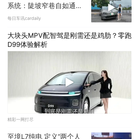
系统：陡坡窄巷自如通
行，完美适配山城复杂路
每日车讯cardaily
况
大块头MPV配智驾是刚需还是鸡肋？零跑
D99体验解析
精彩一网打尽
至境L7纯电 定义“两个人