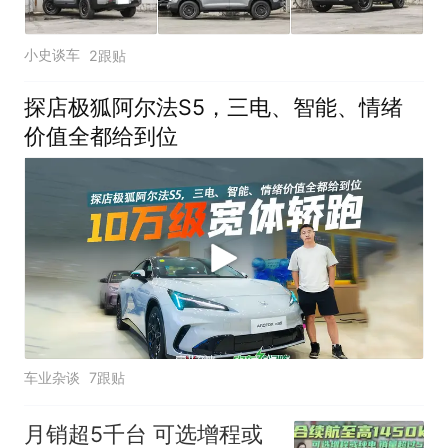
小史谈车
2跟贴
探店极狐阿尔法S5，三电、智能、情绪
价值全都给到位
车业杂谈
7跟贴
月销超5千台 可选增程或