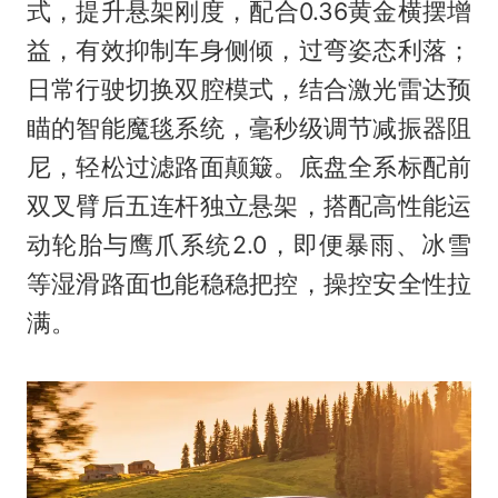
式，提升悬架刚度，配合0.36黄金横摆增
益，有效抑制车身侧倾，过弯姿态利落；
日常行驶切换双腔模式，结合激光雷达预
瞄的智能魔毯系统，毫秒级调节减振器阻
尼，轻松过滤路面颠簸。底盘全系标配前
双叉臂后五连杆独立悬架，搭配高性能运
动轮胎与鹰爪系统2.0，即便暴雨、冰雪
等湿滑路面也能稳稳把控，操控安全性拉
满。