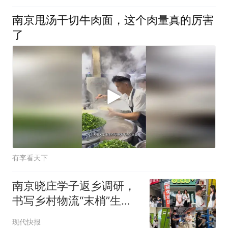
南京甩汤干切牛肉面，这个肉量真的厉害
了
有李看天下
南京晓庄学子返乡调研，
书写乡村物流“末梢”生存
实录
现代快报