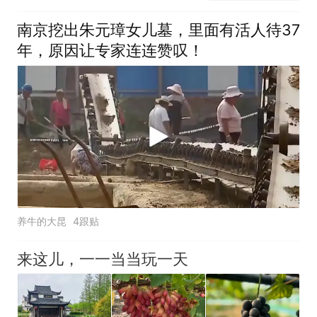
南京挖出朱元璋女儿墓，里面有活人待37
年，原因让专家连连赞叹！
养牛的大昆
4跟贴
来这儿，一一当当玩一天