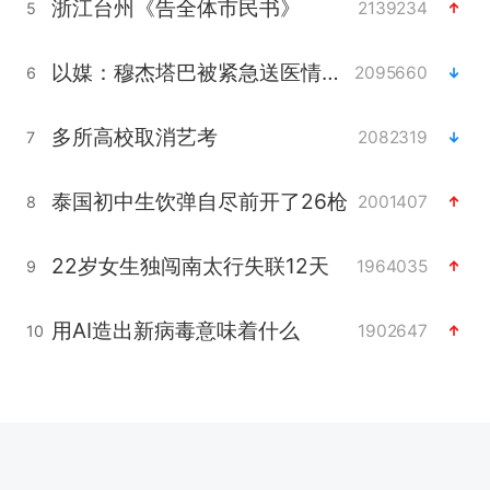
浙江台州《告全体市民书》
2139234
5
以媒：穆杰塔巴被紧急送医情况危急
2095660
6
多所高校取消艺考
2082319
7
泰国初中生饮弹自尽前开了26枪
2001407
8
22岁女生独闯南太行失联12天
1964035
9
用AI造出新病毒意味着什么
1902647
10