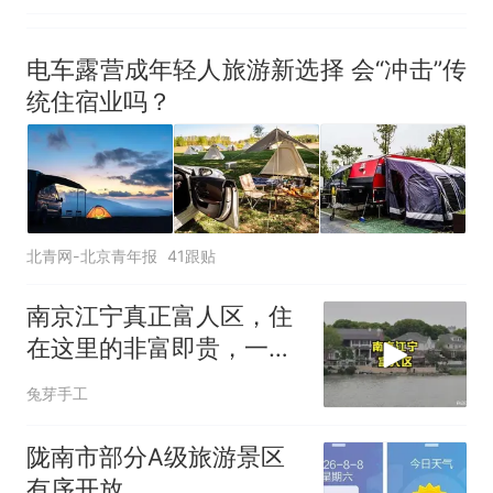
电车露营成年轻人旅游新选择 会“冲击”传
统住宿业吗？
北青网-北京青年报
41跟贴
南京江宁真正富人区，住
在这里的非富即贵，一般
人很难想象！
兔芽手工
陇南市部分A级旅游景区
有序开放