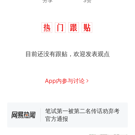
分享
3赞
那个在床头放菜刀的女孩，
热
目前还没有跟贴，欢迎发表观点
因老师一句“跟我回家”改写了
人生
费大厨“全国小炒肉大王”称
新
号，仅凭视频评出？中国烹饪
协会回应
台风"白海豚"中心附近最大风
App内参与讨论
力已达15级 最新研判
佛山一中学招聘物理教师，笔
试前13名均遭淘汰？教育局：
已叫停招聘，成立调查组全面
笔试第一被第二名传话劝弃考
核查
官方通报
搬家报价570元，搬到楼下交