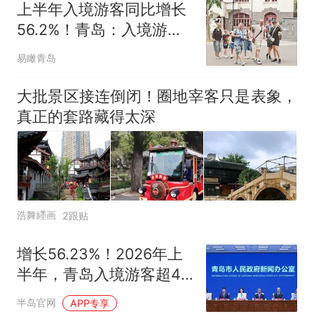
5060元才肯搬上楼！女子傻眼
上半年入境游客同比增长
了……
那个在床头放菜刀的女孩，
热
56.2%！青岛：入境游大
因老师一句“跟我回家”改写了
流量持续转为消费新增量
人生
易瞰青岛
大批景区接连倒闭！圈地宰客只是表象，
真正的套路藏得太深
浩舞纆画
2跟贴
增长56.23%！2026年上
半年，青岛入境游客超44
万人次
半岛官网
APP专享