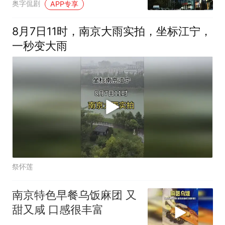
奥字侃剧
APP专享
8月7日11时，南京大雨实拍，坐标江宁，
一秒变大雨
祭怀莲
南京特色早餐乌饭麻团 又
甜又咸 口感很丰富