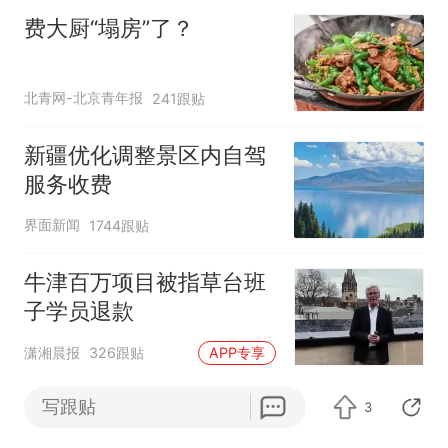
费大厨“塌房”了？
北青网-北京青年报
241跟贴
新疆优化调整景区内自驾
服务收费
界面新闻
1744跟贴
牛津百万项目被指草台班
子学员退款
潇湘晨报
326跟贴
APP专享
电车露营成年轻人旅游新选择 会“冲击”传
写跟贴
3
统住宿业吗？