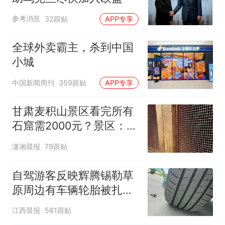
参考消息
32跟贴
APP专享
全球外卖霸主，杀到中国
小城
中国新闻周刊
359跟贴
APP专享
甘肃麦积山景区看完所有
石窟需2000元？景区：部
分石窟受特别保护，游客
潇湘晨报
79跟贴
可按需买
自驾游客反映辉腾锡勒草
原周边有车辆轮胎被扎，
修理店铺换胎价格高达千
江西晨报
581跟贴
元，官方发布情况通报