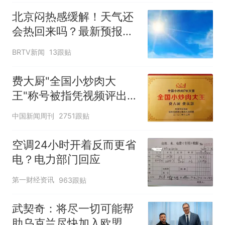
北京闷热感缓解！天气还
会热回来吗？最新预报
——
BRTV新闻
13跟贴
费大厨"全国小炒肉大
王"称号被指凭视频评出
官方回应
中国新闻周刊
2751跟贴
空调24小时开着反而更省
电？电力部门回应
第一财经资讯
963跟贴
武契奇：将尽一切可能帮
助乌克兰尽快加入欧盟