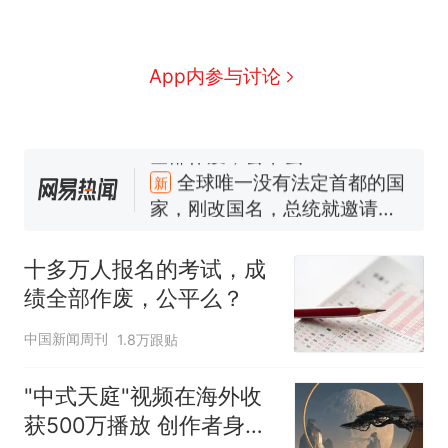
App内参与讨论
十多万人报名的考试，成绩
热
全部作废，公平么？
全球唯一没有法定首都的国
新
家，刚改国名，总统就邀请中
国大使骑行绕了几乎整个国境
搬家报价570元，搬到楼下交
线一圈，还曾两次到中国寻根
5060元才肯搬上楼！女子傻眼
十多万人报名的考试，成
了……
视频丨只要一枚命中就能让航
绩全部作废，公平么？
母瘫痪 轰-6J实力有多强？
空调24小时开着反而更省电？
中国新闻周刊
1.8万跟贴
电力部门回应
佛山一中学招聘物理教师，笔
"中式天庭"视频在海外收
试前13名均遭淘汰？教育局：
获500万播放 创作者身份
已叫停招聘，成立调查组全面
十多万人报名的考试，成绩
热