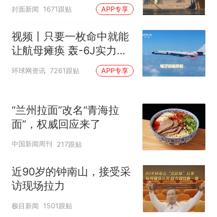
披露
封面新闻
核查
1671跟贴
APP专享
全部作废，公平么？
视频丨只要一枚命中就能
让航母瘫痪 轰-6J实力有
多强？
环球网资讯
7261跟贴
APP专享
“兰州拉面”改名“青海拉
面”，权威回应来了
中国新闻周刊
217跟贴
近90岁的钟南山，接受采
访现场拉力
极目新闻
1501跟贴