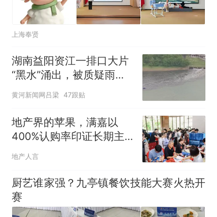
上海奉贤
湖南益阳资江一排口大片
“黑水”涌出，被质疑雨天
偷排污水？
黄河新闻网吕梁
47跟贴
地产界的苹果，满嘉以
400%认购率印证长期主
义
地产人言
厨艺谁家强？九亭镇餐饮技能大赛火热开
赛