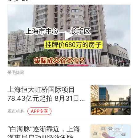
呆毛隆隆
上海恒大虹桥国际项目
78.43亿元起拍 8月31日
开拍
观点机构
APP专享
“白海豚”逐渐靠近，上海
海事局启动Ⅲ级防汛防台