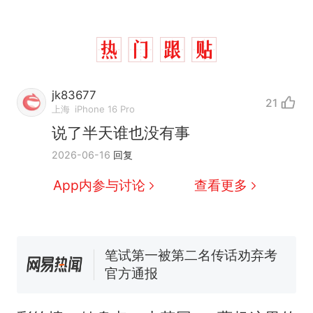
那个在床头放菜刀的女孩，
热
因老师一句“跟我回家”改写了
人生
制裁瓜子饺子，美国怕什
新
么？
jk83677
21
费大厨“全国小炒肉大王”称
上海
iPhone 16 Pro
号，仅凭视频评出？中国烹饪
说了半天谁也没有事
协会回应
男子上山采菌偶然发现鸡枞菌
2026-06-16
回复
窝，原地守1天等它长大：挖了
140多朵
美国渔民钓获鲨鱼徒手将其拽
App内参与讨论
查看更多
回大海 目击者直呼震惊 （视频
来源：参考消息）
笔试第一被第二名传话劝弃考
官方通报
那个在床头放菜刀的女孩，
热
因老师一句“跟我回家”改写了
人生