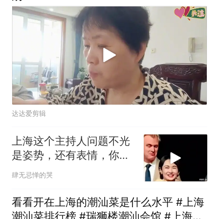
达达爱剪辑
上海这个主持人问题不光
是姿势，还有表情，你看
她采访国人的时候
肆无忌惮的哭
看看开在上海的潮汕菜是什么水平 #上海
潮汕菜排行榜 #瑞狮楼潮汕会馆 #上海探