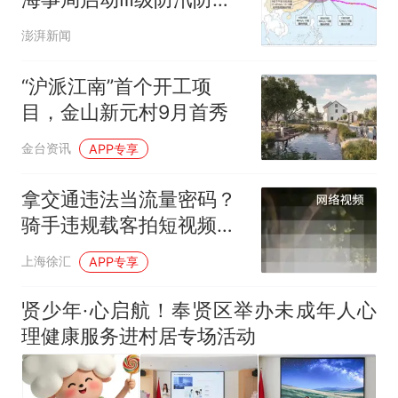
响应、四区发台风蓝色预
澎湃新闻
警
“沪派江南”首个开工项
目，金山新元村9月首秀
金台资讯
APP专享
拿交通违法当流量密码？
骑手违规载客拍短视频吸
粉，栽了！
上海徐汇
APP专享
贤少年·心启航！奉贤区举办未成年人心
理健康服务进村居专场活动