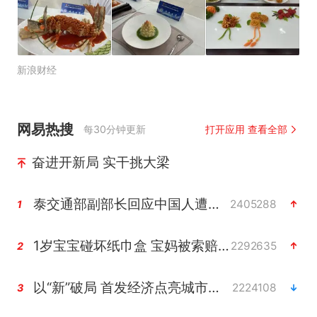
新浪财经
网易热搜
每30分钟更新
打开应用 查看全部
奋进开新局 实干挑大梁
泰交通部副部长回应中国人遭歧视手势
2405288
1
1岁宝宝碰坏纸巾盒 宝妈被索赔924元
2292635
2
以“新”破局 首发经济点亮城市消费活力
2224108
3