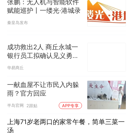
张鹏：无人机与智能软件
赋能巡护丨一缕光·港城录
秦皇岛发布
成功救出2人 商丘永城一
银行员工拟确认见义勇为
奖金5000元
华易商丘
一献血屋不让市民入内躲
雨？官方回应
半岛官网
2跟贴
APP专享
上海71岁老两口的家常午餐，简单三菜一
汤