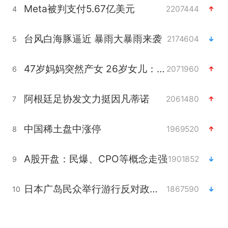
Meta被判支付5.67亿美元
2207444
4
台风白海豚逼近 暴雨大暴雨来袭
2174604
5
47岁妈妈突然产女 26岁女儿：很震惊
2071960
6
阿根廷足协发文力挺因凡蒂诺
2061480
7
中国稀土盘中涨停
1969520
8
A股开盘：民爆、CPO等概念走强
1901852
9
日本广岛民众举行游行反对政府行径
1867590
10