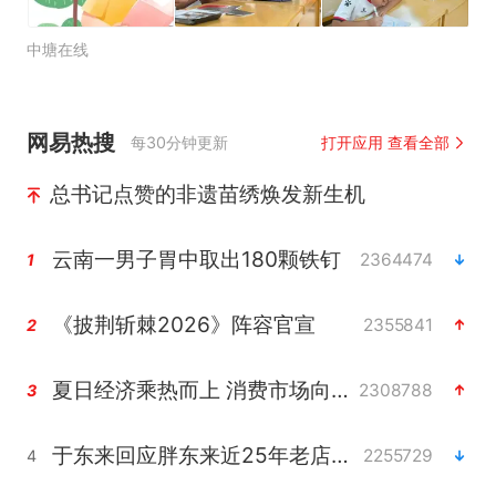
中塘在线
网易热搜
每30分钟更新
打开应用 查看全部
总书记点赞的非遗苗绣焕发新生机
云南一男子胃中取出180颗铁钉
2364474
1
《披荆斩棘2026》阵容官宣
2355841
2
夏日经济乘热而上 消费市场向新而行
2308788
3
于东来回应胖东来近25年老店年底关闭
2255729
4