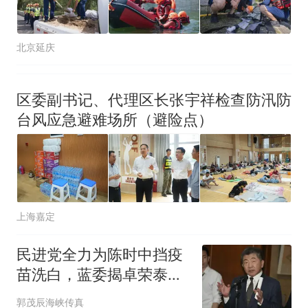
北京延庆
区委副书记、代理区长张宇祥检查防汛防
台风应急避难场所（避险点）
上海嘉定
民进党全力为陈时中挡疫
苗洗白，蓝委揭卓荣泰即
将被下台？
郭茂辰海峡传真