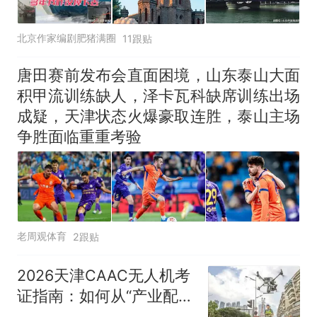
北京作家编剧肥猪满圈
11跟贴
唐田赛前发布会直面困境，山东泰山大面
积甲流训练缺人，泽卡瓦科缺席训练出场
成疑，天津状态火爆豪取连胜，泰山主场
争胜面临重重考验
老周观体育
2跟贴
2026天津CAAC无人机考
证指南：如何从“产业配
套”识别正规基地？