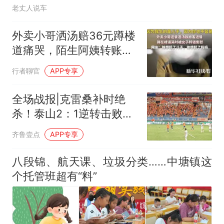
老丈人说车
外卖小哥洒汤赔36元蹲楼
道痛哭，陌生阿姨转账一
席话看哭网友
行者聊官
APP专享
全场战报|克雷桑补时绝
杀！泰山2：1逆转击败天
津津门虎
齐鲁壹点
APP专享
八段锦、航天课、垃圾分类……中塘镇这
个托管班超有“料”