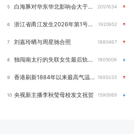
白海豚对华东华北影响会大于巴威
2057634
5
浙江省甬江发生2026年第1号洪水
1920952
6
刘嘉玲晒与周星驰合照
1880467
7
独闯南太行的失联女生最后轨迹已确认
1805006
8
香港刷新1884年以来最高气温纪录
1695333
9
央视新主播李秋莹母校发文祝贺
1590989
10