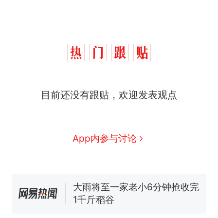
十多万人报名的考试，成绩
热
全部作废，公平么？
全球唯一没有法定首都的国
新
目前还没有跟贴，欢迎发表观点
家，刚改国名，总统就邀请中
国大使骑行绕了几乎整个国境
视频丨只要一枚命中就能让航
线一圈，还曾两次到中国寻根
母瘫痪 轰-6J实力有多强？
5万的小车卖不动，40万以上
App内参与讨论
的抢着买
空调24小时开着反而更省电？
电力部门回应
大雨将至一家老小6分钟抢收完
1千斤稻谷
十多万人报名的考试，成绩
热