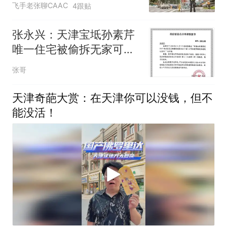
飞手老张聊CAAC
4跟贴
张永兴：天津宝坻孙素芹
唯一住宅被偷拆无家可归
已九年
张哥
天津奇葩大赏：在天津你可以没钱，但不
能没活！