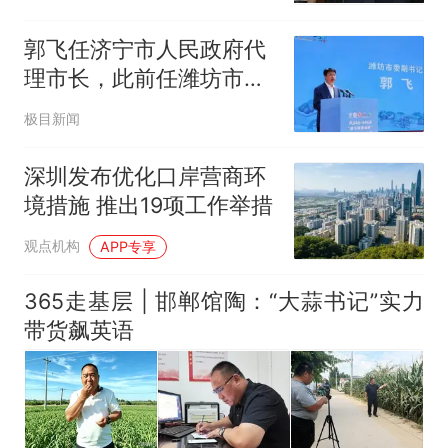
郭飞任济宁市人民政府代
理市长，此前任潍坊市委
副书记
极目新闻
深圳发布优化口岸营商环
境措施 推出19项工作举措
观点机构
APP专享
365走基层 | 邯郸馆陶：“大蒜书记”实力
带货飙英语