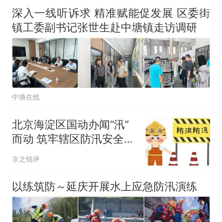
全部作废，公平么？
深入一线听诉求 精准赋能促发展 区委街
镇工委副书记张世生赴中塘镇走访调研
中塘在线
北京海淀区国动办闻“汛”
而动 筑牢辖区防汛安全防
线
京之锐评
以练筑防～延庆开展水上应急防汛演练