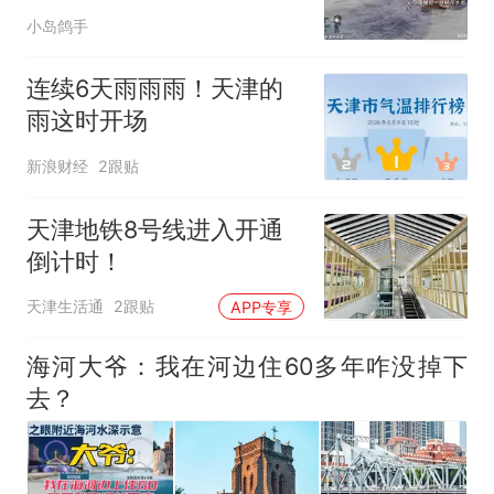
高！
小岛鸽手
连续6天雨雨雨！天津的
雨这时开场
新浪财经
2跟贴
天津地铁8号线进入开通
倒计时！
天津生活通
2跟贴
APP专享
海河大爷：我在河边住60多年咋没掉下
去？