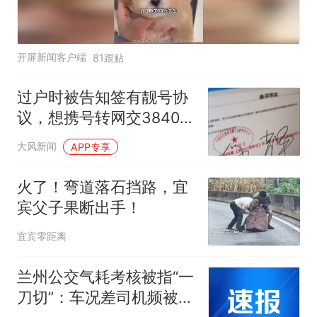
开屏新闻客户端
81跟贴
过户时被告知签有靓号协
议，想携号转网交3840元
违约金，“电信拿不出靓号
大风新闻
APP专享
协议原件，电子签名跟我
笔迹不一样”
火了！弯道落石挡路，宜
宾父子果断出手！
宜宾零距离
兰州公交气耗考核被指“一
刀切”：车况差司机频被扣