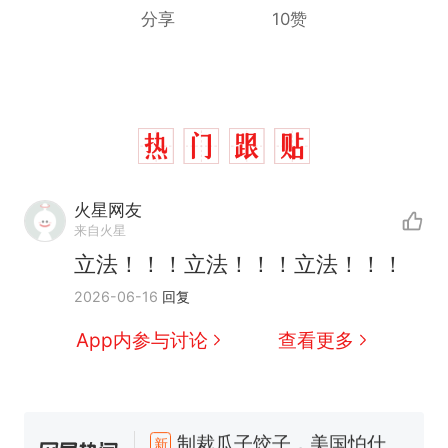
分享
10赞
火星网友
来自火星
立法！！！立法！！！立法！！！
2026-06-16
回复
App内参与讨论
查看更多
那个在床头放菜刀的女孩，
热
因老师一句“跟我回家”改写了
人生
制裁瓜子饺子，美国怕什
新