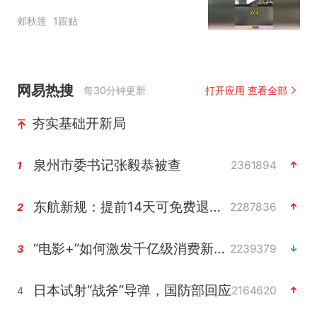
郏秋莲
1跟贴
网易热搜
每30分钟更新
打开应用 查看全部
夯实基础开新局
泉州市委书记张毅恭被查
2361894
1
东航新规：提前14天可免费退改签
2287836
2
“电影+”如何激发千亿级消费新活力？
2239379
3
日本试射“战斧”导弹，国防部回应
2164620
4