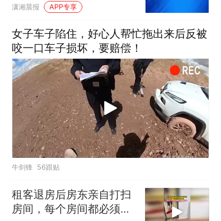
钱，有乘客质疑部分公交
潇湘晨报
APP专享
车不开空调与此有关，公
交公司回应“正在核实”
女子车子陷住，好心人帮忙拖出来后反被
咬一口车子损坏，要赔偿！
牛剑锋
56跟贴
租客退房后房东亲自打扫
房间，每个房间都必须水