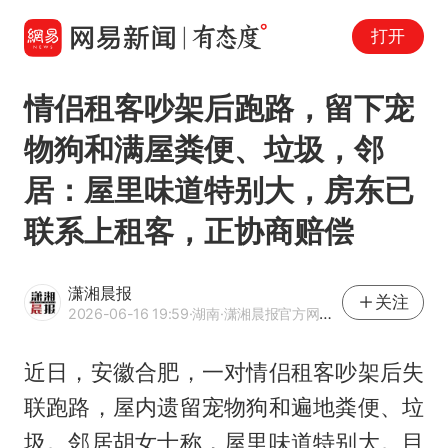
打开
情侣租客吵架后跑路，留下宠
物狗和满屋粪便、垃圾，邻
居：屋里味道特别大，房东已
联系上租客，正协商赔偿
潇湘晨报
关注
2026-06-16 19:59
·湖南
·潇湘晨报官方网易号
近日，安徽合肥，一对情侣租客吵架后失
联跑路，屋内遗留宠物狗和遍地粪便、垃
圾。邻居胡女士称，屋里味道特别大。目