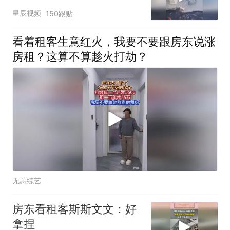
星辰视频
150跟贴
看着租客生意红火，我要不要跟房东说涨
房租？这算不算趁火打劫？
无恙综艺
房东看租客斯斯文文：好
拿捏