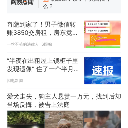
么？
费大厨“全国小炒肉大王”称
号，仅凭视频评出？中国烹饪
奇葩到家了！男子微信转
协会回应
男子上山采菌偶然发现鸡枞菌
账3850交房租，房东竟要
窝，原地守1天等它长大：挖了
求另付3块8提现费，合同
140多朵
美国渔民钓获鲨鱼徒手将其拽
一丝不苟的法律人
6跟贴
截图一发对方彻底哑火
回大海 目击者直呼震惊 （视频
来源：参考消息）
笔试第一被第二名传话劝弃考
“半夜在出租屋上锁柜子里
官方通报
发现遗像” 住了一个半月
那个在床头放菜刀的女孩，
热
的租客被吓哭 连夜搬离
闪电新闻
因老师一句“跟我回家”改写了
人生
爱犬走失，狗主人悬赏一万元，找到后却
当场反悔，被告上法庭