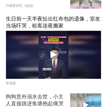
苦不堪言
刘藏爱搞笑
6跟贴
生日前一天半夜扯出红布包的遗像，室友
当场吓哭，租客连夜搬家
星视频
狗狗意外溺水去世，小主
人直接跳进鱼塘抱起痛哭