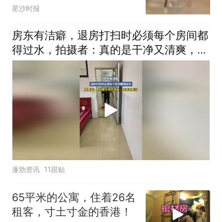
洗，网友：干净又清爽 会
星沙时报
更好出租
房东有洁癖，退房打扫时必须每个房间都
得过水，拍摄者：真的是干净又清爽，
租客都喜欢
蓬勃资讯
11跟贴
65平米的公寓，住着26名
租客，寸土寸金的香港！