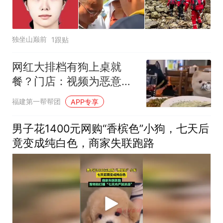
独坐山巅前
1跟贴
网红大排档有狗上桌就
餐？门店：视频为恶意修
图，当地市监已介入
福建第一帮帮团
APP专享
男子花1400元网购“香槟色”小狗，七天后
竟变成纯白色，商家失联跑路