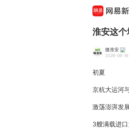
淮安这个
微淮安
2026-06-16
初夏
京杭大运河
激荡澎湃发
3艘满载进