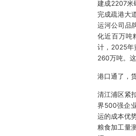
建成2207
完成疏港大
运河公司品
化近百万吨
计，2025
260万吨。
港口通了，货
清江浦区紧
界500强
运的成本优势
粮食加工量测