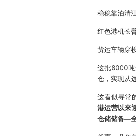
稳稳靠泊清
红色港机长
货运车辆穿
这批800
仓，实现从
这看似寻常
港运营以来
仓储储备—