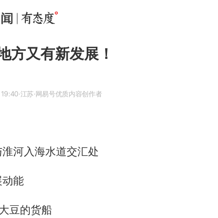
地方又有新发展！
 19:40
·江苏
·网易号优质内容创作者
与淮河入海水道交汇处
展动能
口大豆的货船