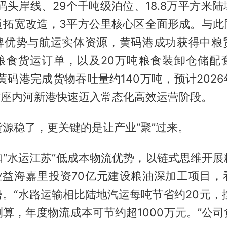
米码头岸线、29个千吨级泊位、18.8万平方米
道拓宽改造，3平方公里核心区全面形成。与此
牌优势与航运实体资源，黄码港成功获得中粮
粮食货运订单，以及20万吨粮食装卸仓储配
年黄码港完成货物吞吐量约140万吨，预计202
这座内河新港快速迈入常态化高效运营阶段。
源稳了，更关键的是让产业“聚”过来。
扣“水运江苏”低成本物流优势，以链式思维开展
企业益海嘉里投资70亿元建设粮油深加工项目，
。“水路运输相比陆地汽运每吨节省约20元，
算，年度物流成本可节约超1000万元。”公