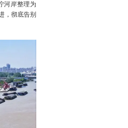
泞河岸整理为
进，彻底告别