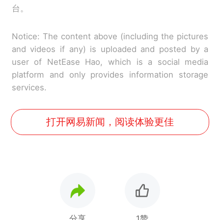
台。
Notice: The content above (including the pictures
and videos if any) is uploaded and posted by a
user of NetEase Hao, which is a social media
platform and only provides information storage
services.
打开网易新闻，阅读体验更佳
分享
1赞