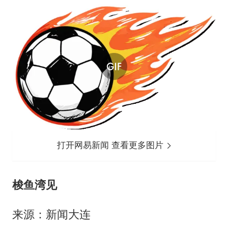
打开网易新闻 查看更多图片
梭鱼湾见
来源：新闻大连