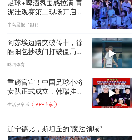
足球+啤酒氛围感拉满 青
泥洼观赛第二现场开启大
连地道风味盛宴
半岛晨报
1跟贴
阿苏埃边路突破传中，徐
皓阳包抄破门打破僵局，
上海申花1比0领先青岛海
咪咕体育
牛
重磅官宣！中国足球小将
女队正式成立，韩瑞挂帅
出任首任主教练！
生活亨亨乐
APP专享
辽宁德比，斯坦丘的“魔法领域”