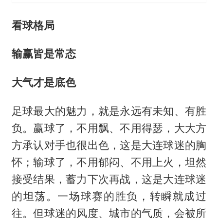
看球格局
输赢皆是常态
大气才是底色
足球最大的魅力，就是永远有未知、有胜
负。赢球了，不用飘、不用得瑟，大大方
方承认对手也很出色，这是大连球迷的胸
怀；输球了，不用郁闷、不用上火，坦然
接受结果，蓄力下次再战，这是大连球迷
的坦荡。一场球赛的胜负，转瞬就成过
往。但球迷的风度、城市的气质，会被所