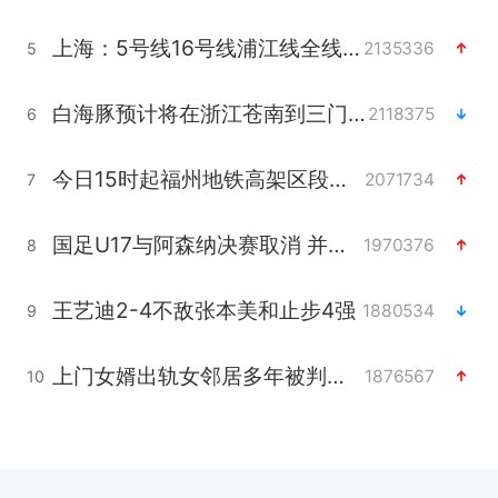
上海：5号线16号线浦江线全线停运
2135336
5
白海豚预计将在浙江苍南到三门一带登陆
2118375
6
今日15时起福州地铁高架区段停运
2071734
7
国足U17与阿森纳决赛取消 并列冠军
1970376
8
王艺迪2-4不敌张本美和止步4强
1880534
9
上门女婿出轨女邻居多年被判重婚罪
1876567
10