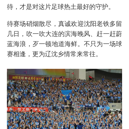
待，才是对这片足球热土最好的守护。
待赛场硝烟散尽，真诚欢迎沈阳老铁多留
几日，吹一吹大连的滨海晚风、赶一赶蔚
蓝海浪，歹一顿地道海鲜。不只为一场球
赛相逢，更为辽沈乡情常来常往。