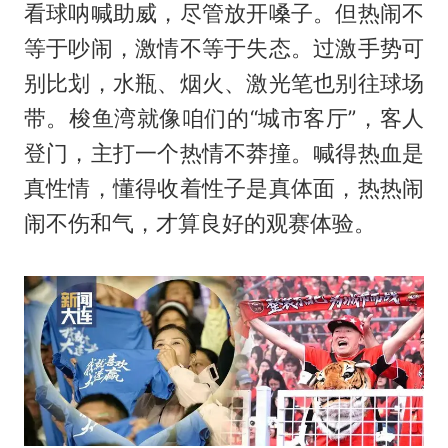
看球呐喊助威，尽管放开嗓子。但热闹不
等于吵闹，激情不等于失态。过激手势可
别比划，水瓶、烟火、激光笔也别往球场
带。梭鱼湾就像咱们的“城市客厅”，客人
登门，主打一个热情不莽撞。喊得热血是
真性情，懂得收着性子是真体面，热热闹
闹不伤和气，才算良好的观赛体验。