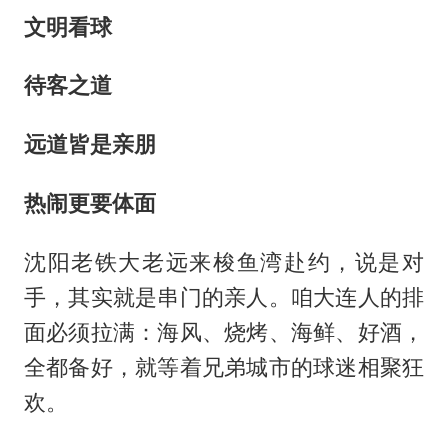
文明看球
待客之道
远道皆是亲朋
热闹更要体面
沈阳老铁大老远来梭鱼湾赴约，说是对
手，其实就是串门的亲人。咱大连人的排
面必须拉满：海风、烧烤、海鲜、好酒，
全都备好，就等着兄弟城市的球迷相聚狂
欢。