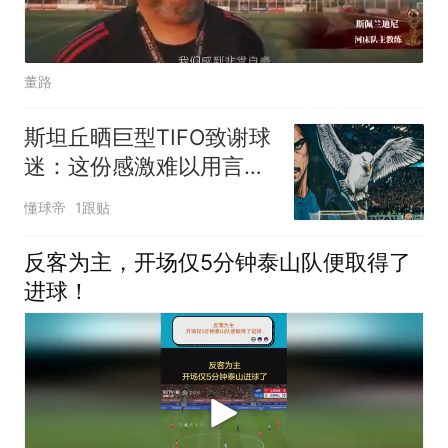
董路
斯坦丘晒巨型TIFO致谢球
迷：这份感激难以用言语
形容
懂球帝
1跟贴
反客为主，开场仅5分钟泰山队便取得了
进球！