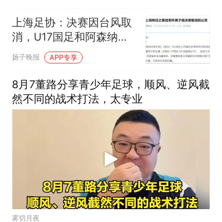
上海足协：决赛因台风取
消，U17国足和阿森纳并
列冠军
扬子晚报
APP专享
8月7董路分享青少年足球，顺风、逆风截
然不同的战术打法，太专业
雾切月夜