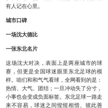
有人记在心里。
城市口碑
一场沈大德比
一张东北名片
这场沈大对决，表面上是两座城市的球
赛，但更是全国球迷眼里东北足球的模
样。咱们和和气气看球，全网看到的是：
热情、大气、团结；一旦冲动失了分寸，
小事也会变成负面标签。东北足球一路走
来不容易，球迷之间惺惺相惜、彼此善