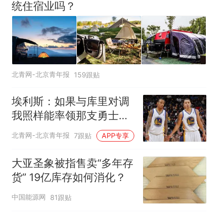
统住宿业吗？
北青网-北京青年报
159跟贴
埃利斯：如果与库里对调
我照样能率领那支勇士取
得现在的成就
北青网-北京青年报
7跟贴
APP专享
大亚圣象被指售卖“多年存
货” 19亿库存如何消化？
中国能源网
81跟贴