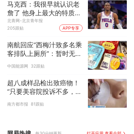
马克西：我很早就认识老
詹了 他身上最大的特质就
是谦逊
北青网-北京青年报
205跟贴
APP专享
南航回应“西梅汁致多名乘
客排队上厕所”：暂时无法
核查是否发放西梅汁
中国能源网
32跟贴
超八成样品检出致癌物！
“只要美容院投诉不多，店
家就不会更换产品”
南方都市报
81跟贴
网易热搜
每30分钟更新
打开应用 查看全部