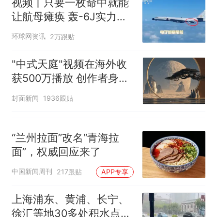
视频丨只要一枚命中就能
让航母瘫痪 轰-6J实力有
多强？
环球网资讯
2万跟贴
"中式天庭"视频在海外收
获500万播放 创作者身份
披露
封面新闻
1936跟贴
“兰州拉面”改名“青海拉
面”，权威回应来了
中国新闻周刊
217跟贴
APP专享
上海浦东、黄浦、长宁、
徐汇等地30多处积水点正