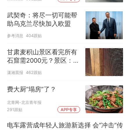
元，官方发布情况通报
武契奇：将尽一切可能帮
助乌克兰尽快加入欧盟
参考消息
404跟贴
甘肃麦积山景区看完所有
石窟需2000元？景区：部
分石窟受特别保护，游客
潇湘晨报
462跟贴
可按需买
费大厨“塌房”了？
北青网-北京青年报
291跟贴
APP专享
电车露营成年轻人旅游新选择 会“冲击”传