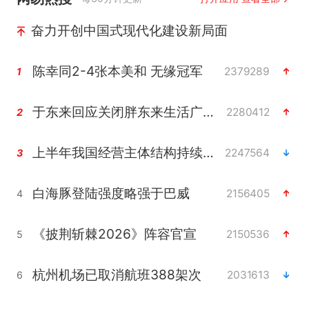
奋力开创中国式现代化建设新局面
陈幸同2-4张本美和 无缘冠军
2379289
1
于东来回应关闭胖东来生活广场店
2280412
2
上半年我国经营主体结构持续优化
2247564
3
白海豚登陆强度略强于巴威
2156405
4
《披荆斩棘2026》阵容官宣
2150536
5
杭州机场已取消航班388架次
2031613
6