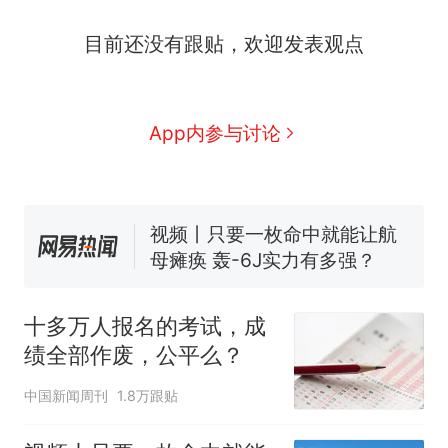
十多万人报名的考试，成绩
热
目前还没有跟贴，欢迎发表观点
全部作废，公平么？
全球唯一没有法定首都的国
新
家，刚改国名，总统就邀请中
App内参与讨论
国大使骑行绕了几乎整个国境
搬家报价570元，搬到楼下交
线一圈，还曾两次到中国寻根
5060元才肯搬上楼！女子傻眼
了……
视频丨只要一枚命中就能让航
母瘫痪 轰-6J实力有多强？
空调24小时开着反而更省电？
电力部门回应
台风"白海豚"登陆 中心附近最
大风力14级
十多万人报名的考试，成
十多万人报名的考试，成绩
绩全部作废，公平么？
热
全部作废，公平么？
中国新闻周刊
1.8万跟贴