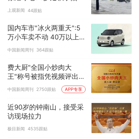
在抢排
上观新闻
44跟贴
国内车市"冰火两重天":5
万小车卖不动 40万以上
的抢购
中国新闻周刊
364跟贴
费大厨"全国小炒肉大
王"称号被指凭视频评出
官方回应
中国新闻周刊
2750跟贴
APP专享
近90岁的钟南山，接受采
访现场拉力
极目新闻
4535跟贴