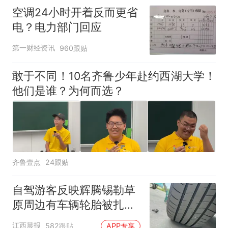
空调24小时开着反而更省
电？电力部门回应
第一财经资讯
960跟贴
敢于不同！10名齐鲁少年赴约西湖大学！
他们是谁？为何而选？
齐鲁壹点
24跟贴
自驾游客反映辉腾锡勒草
原周边有车辆轮胎被扎，
修理店铺换胎价格高达千
江西晨报
582跟贴
APP专享