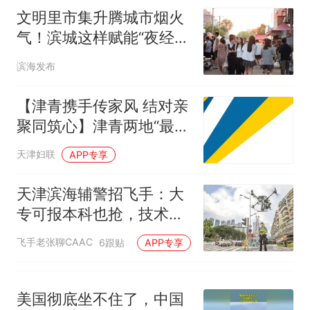
核查
母瘫痪 轰-6J实力有多强？
文明里市集升腾城市烟火
“不建议大家买深色蛋糕”上热
气！滨城这样赋能“夜经
搜，网友：天塌了！
济” →
十多万人报名的考试，成绩
热
滨海发布
全部作废，公平么？
【津青携手传家风 结对亲
聚同筑心】津青两地“最美
家庭”一家亲交流活动在滨
天津妇联
APP专享
海新区成功举办
天津滨海辅警招飞手：大
专可报本科也抢，技术真
能干掉学历内卷？
飞手老张聊CAAC
6跟贴
APP专享
美国彻底坐不住了，中国