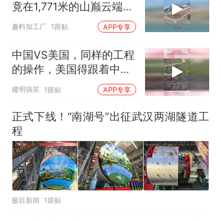
竟在1,771米的山巅云端，
架起超级机场
趣料加工厂
1跟贴
APP专享
中国VS美国，同样的工程
的操作，美国得跟着中国
的屁股后面追
建明搞笑
1跟贴
APP专享
正式下线！“南湖号”出征武汉两湖隧道工
程
极目新闻
1跟贴