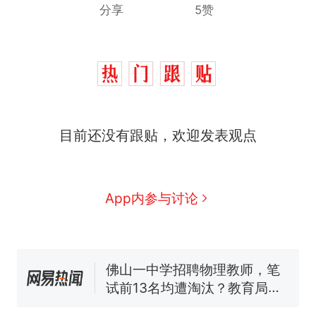
分享
5赞
目前还没有跟贴，欢迎发表观点
十多万人报名的考试，成绩
热
全部作废，公平么？
搬家报价570元，搬到楼下
新
App内参与讨论
交5060元才肯搬上楼！女子傻
眼了……
空调24小时开着反而更省电？
电力部门回应
佛山一中学招聘物理教师，笔
试前13名均遭淘汰？教育局：
已叫停招聘，成立调查组全面
视频丨只要一枚命中就能让航