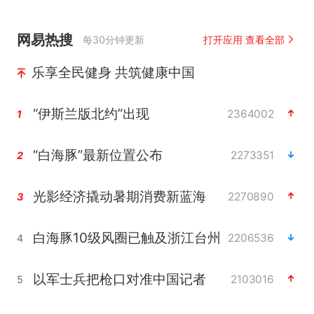
网易热搜
每30分钟更新
打开应用 查看全部
乐享全民健身 共筑健康中国
“伊斯兰版北约”出现
2364002
1
“白海豚”最新位置公布
2273351
2
光影经济撬动暑期消费新蓝海
2270890
3
白海豚10级风圈已触及浙江台州
2206536
4
以军士兵把枪口对准中国记者
2103016
5