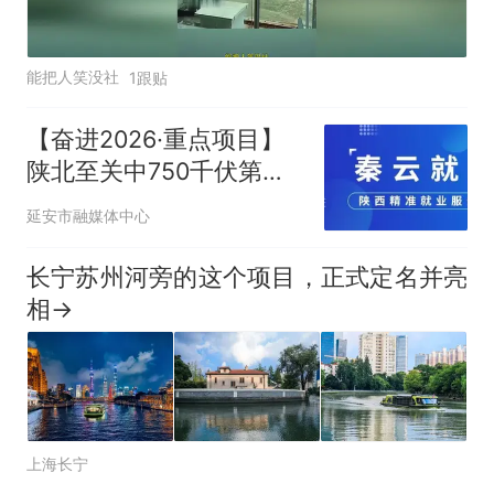
能把人笑没社
1跟贴
【奋进2026·重点项目】
陕北至关中750千伏第三
通道输变电工程南泥湾开
延安市融媒体中心
关站建成投运
长宁苏州河旁的这个项目，正式定名并亮
相→
上海长宁