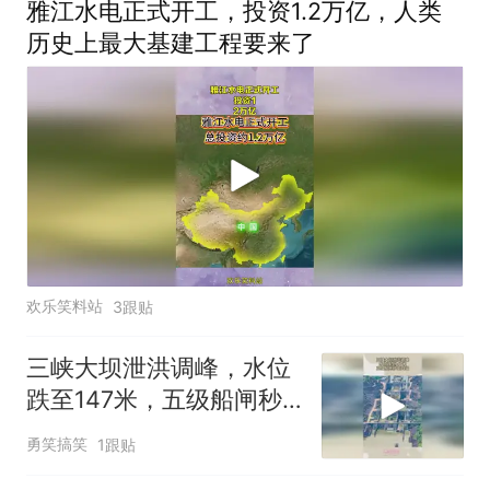
雅江水电正式开工，投资1.2万亿，人类
历史上最大基建工程要来了
欢乐笑料站
3跟贴
三峡大坝泄洪调峰，水位
跌至147米，五级船闸秒
变四级
勇笑搞笑
1跟贴