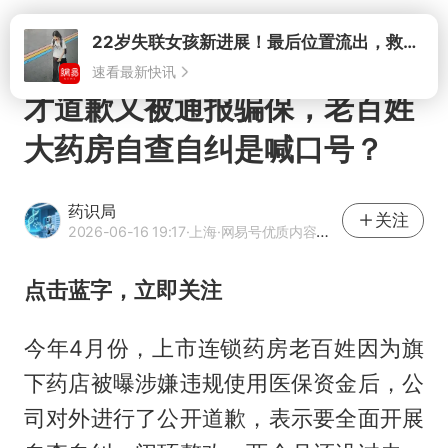
打开
22岁失联女孩新进展！最后位置流出，救援队再曝两大噩耗母亲崩溃
速看最新快讯
才道歉又被通报骗保，老百姓
大药房自查自纠是喊口号？
药识局
关注
2026-06-16 19:17
·上海
·网易号优质内容创作者
点击蓝字，立即关注
今年4月份，上市连锁药房老百姓因为旗
下药店被曝涉嫌违规使用医保资金后，公
司对外进行了公开道歉，表示要全面开展