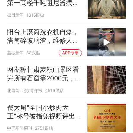
第一高楼千吨阻尼器摆动
明显
极目新闻
1815跟贴
阳台上滚筒洗衣机自爆，
满筒碎玻璃渣，维修人员
称是人为原因，从未见过
荔枝新闻
68跟贴
APP专享
洗衣机自爆
网友称甘肃麦积山景区看
完所有石窟需2000元，景
区：部分石窟受特别保
北青网-北京青年报
4516跟贴
护，游客可按需买
费大厨"全国小炒肉大
王"称号被指凭视频评出
官方回应
中国新闻周刊
2751跟贴