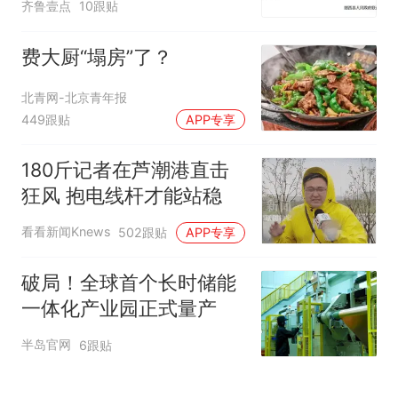
齐鲁壹点
10跟贴
费大厨“塌房”了？
北青网-北京青年报
449跟贴
APP专享
180斤记者在芦潮港直击
狂风 抱电线杆才能站稳
看看新闻Knews
502跟贴
APP专享
破局！全球首个长时储能
一体化产业园正式量产
半岛官网
6跟贴