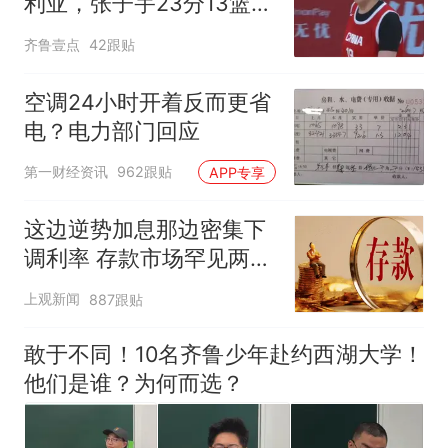
利亚，张子宇23分13篮板
表现抢眼
齐鲁壹点
42跟贴
空调24小时开着反而更省
电？电力部门回应
第一财经资讯
962跟贴
APP专享
这边逆势加息那边密集下
调利率 存款市场罕见两极
分化
上观新闻
887跟贴
敢于不同！10名齐鲁少年赴约西湖大学！
他们是谁？为何而选？