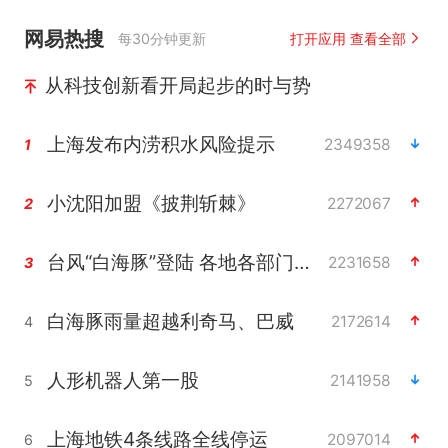
网易热搜
每30分钟更新
打开应用 查看全部
从科技创新看开局起步的时与势
上海发布内涝积水风险提示
2349358
1
小沈阳加盟《披荆斩棘》
2272067
2
台风“白海豚”登陆 各地各部门全力应对
2231658
3
白海豚雨量超越利奇马、巴威
2172614
4
人形机器人第一股
2141958
5
上海地铁4条线路全线停运
2097014
6