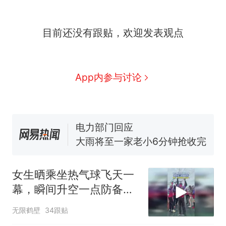
全部作废，公平么？
全球唯一没有法定首都的国
新
目前还没有跟贴，欢迎发表观点
家，刚改国名，总统就邀请中
国大使骑行绕了几乎整个国境
5万的小车卖不动，40万以上
线一圈，还曾两次到中国寻根
的抢着买
视频丨只要一枚命中就能让航
App内参与讨论
母瘫痪 轰-6J实力有多强？
空调24小时开着反而更省电？
电力部门回应
大雨将至一家老小6分钟抢收完
1千斤稻谷
十多万人报名的考试，成绩
热
全部作废，公平么？
女生晒乘坐热气球飞天一
幕，瞬间升空一点防备都
没有
无限鹤壁
34跟贴