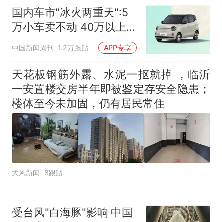
国内车市"冰火两重天":5
万小车卖不动 40万以上
的抢购
中国新闻周刊
1.2万跟贴
APP专享
天花板钢筋外露、水泥一抠就掉 ，临沂
一安置楼交房半年即被鉴定存安全隐患；
楼体至今未加固，仍有居民常住
大风新闻
8跟贴
受台风"白海豚"影响 中国