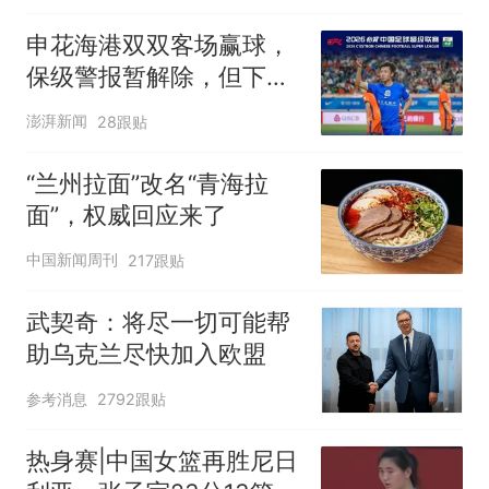
申花海港双双客场赢球，
保级警报暂解除，但下一
轮才是生死战
澎湃新闻
28跟贴
“兰州拉面”改名“青海拉
面”，权威回应来了
中国新闻周刊
217跟贴
武契奇：将尽一切可能帮
助乌克兰尽快加入欧盟
参考消息
2792跟贴
热身赛|中国女篮再胜尼日