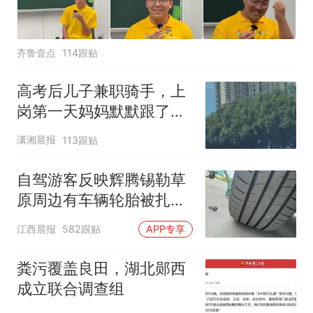
齐鲁壹点
114跟贴
高考后儿子兼职骑手，上
岗第一天妈妈默默跟了三
公里，感慨孩子真的长大
潇湘晨报
113跟贴
了
自驾游客反映辉腾锡勒草
原周边有车辆轮胎被扎，
修理店铺换胎价格高达千
江西晨报
582跟贴
APP专享
元，官方发布情况通报
粪污覆盖良田，湖北郧西
成立联合调查组