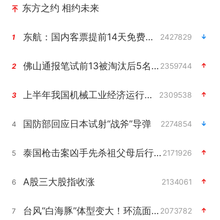
东方之约 相约未来
东航：国内客票提前14天免费退改
2427829
1
佛山通报笔试前13被淘汰后5名进体检
2359744
2
上半年我国机械工业经济运行稳中有进
2309538
3
国防部回应日本试射“战斧”导弹
2274854
4
泰国枪击案凶手先杀祖父母后行凶
2171926
5
A股三大股指收涨
2134061
6
台风“白海豚”体型变大！环流面积接近13个浙江那么大
2073782
7