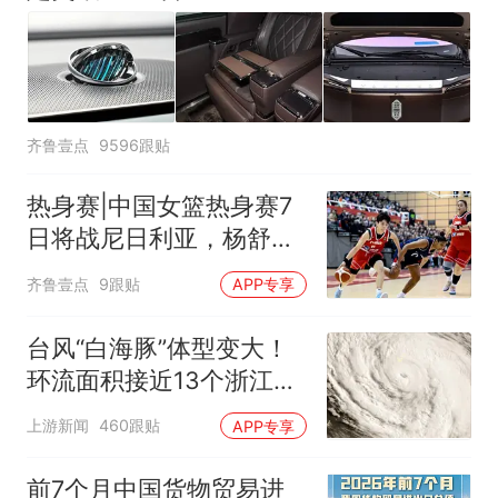
齐鲁壹点
9596跟贴
热身赛|中国女篮热身赛7
日将战尼日利亚，杨舒予
有望出战
齐鲁壹点
9跟贴
APP专享
台风“白海豚”体型变大！
环流面积接近13个浙江那
么大
上游新闻
460跟贴
APP专享
前7个月中国货物贸易进