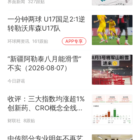
界面新闻
327跟贴
一分钟两球 U17国足2:1逆
转勒沃库森U17队
环球网资讯
161跟贴
APP专享
“新疆阿勒泰八月能滑雪”
不实（2026·08·07）
今日辟谣
收评：三大指数均涨超1%
创新药、CRO概念全线走
强
财联社
8跟贴
中传部分专业明年不再艺