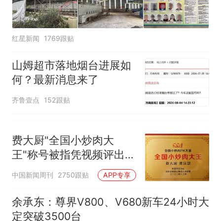
红星新闻
1769跟贴
山姆超市落地烟台进展如
何？最新消息来了
齐鲁壹点
152跟贴
费大厨"全国小炒肉大
王"称号被指凭视频评出
官方回应
中国新闻周刊
2750跟贴
APP专享
余承东：尊界V800、V680新车24小时大
定突破3500台