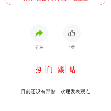
分享
4赞
那个在床头放菜刀的女孩，
热
因老师一句“跟我回家”改写了
人生
制裁瓜子饺子，美国怕什
新
目前还没有跟贴，欢迎发表观点
么？
费大厨“全国小炒肉大王”称
号，仅凭视频评出？中国烹饪