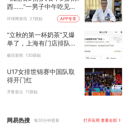
西……”一男子中午吃见手
青没事，晚上再吃却出现
环球网资讯
27跟贴
APP专享
幻觉被紧急送医！
“立秋的第一杯奶茶”又爆
单了，上海有门店排队超
500杯，店员：今天奶茶
极目新闻
130跟贴
店都很忙，要等2个多小
时
U17女排世锦赛中国队取
得开门红
齐鲁壹点
11跟贴
网易热搜
每30分钟更新
打开应用 查看全部