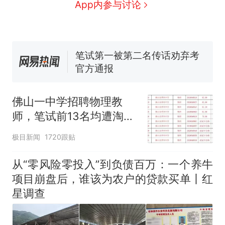
协会回应
男子上山采菌偶然发现鸡枞菌
App内参与讨论
窝，原地守1天等它长大：挖了
140多朵
美国渔民钓获鲨鱼徒手将其拽
回大海 目击者直呼震惊 （视频
来源：参考消息）
笔试第一被第二名传话劝弃考
官方通报
那个在床头放菜刀的女孩，
热
因老师一句“跟我回家”改写了
佛山一中学招聘物理教
人生
师，笔试前13名均遭淘
汰？教育局：已叫停招
极目新闻
1720跟贴
聘，成立调查组全面核查
从“零风险零投入”到负债百万：一个养牛
项目崩盘后，谁该为农户的贷款买单丨红
星调查