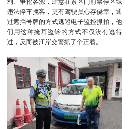
利、争抢客源，肆意在景区门前禁停区域
违法停车揽客，更有驾驶员心存侥幸，通
过遮挡号牌的方式逃避电子监控抓拍，他
们用这种掩耳盗铃的方式不仅没有逃得
过，反而被江岸交警抓了个正着。