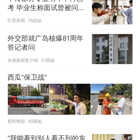
考 毕业生称面试曾被问
“如何策划晚会” 专家：遏
红星新闻
78跟贴
制“艺考捷径化”
外交部就广岛核爆81周年
答记者问
央视新闻客户端
21跟贴
西瓜“保卫战”
新民晚报
49跟贴
“我能看到别人看不到的东