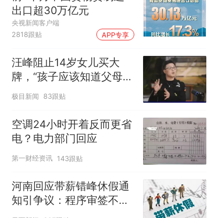
出口超30万亿元
央视新闻客户端
2818跟贴
APP专享
汪峰阻止14岁女儿买大
牌，“孩子应该知道父母的
不易”，称自己买衣服80%
极目新闻
83跟贴
都在淘宝
空调24小时开着反而更省
电？电力部门回应
第一财经资讯
143跟贴
河南回应带薪错峰休假通
知引争议：程序审签不规
范，待修改后予以印发