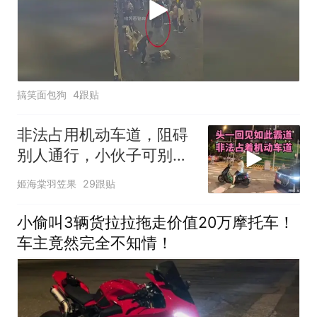
搞笑面包狗
4跟贴
非法占用机动车道，阻碍
别人通行，小伙子可别把
后车弄急眼了呢
姬海棠羽笠果
29跟贴
小偷叫3辆货拉拉拖走价值20万摩托车！
车主竟然完全不知情！