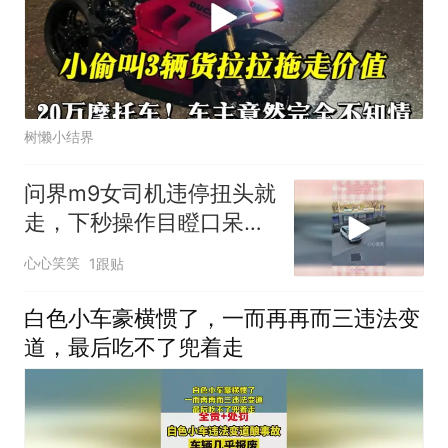
树懒小结界
问界m9女司机违停扭头就
走，下秒操作目瞪口呆，
路人还是格局小了！
心心笑笑
1跟贴
白色小车豪横惯了，一而再再而三违法变
道，最后吃不了兜着走