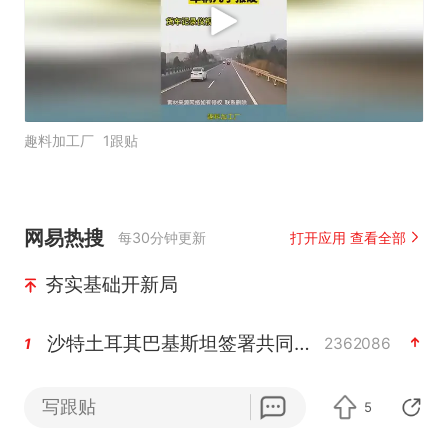
趣料加工厂
1跟贴
网易热搜
每30分钟更新
打开应用 查看全部
夯实基础开新局
沙特土耳其巴基斯坦签署共同防务协议
2362086
1
全球首个长时储能一体化产业园量产
2305120
2
写跟贴
5