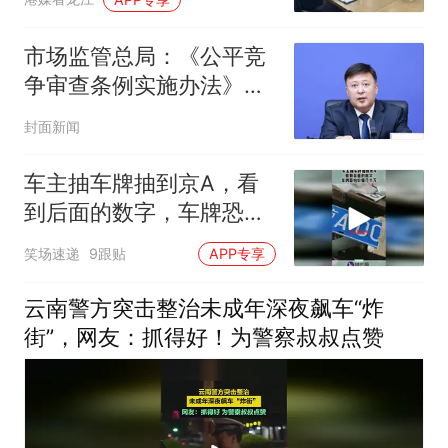
全链条合规助企服务
市场监管总局：《公平竞
争审查条例实施办法》近
期将出台
封面新闻
车主抽车牌抽到京A，看
到后面的数字，车牌恐怕
价值几十万！
笑场速递
9跟贴
APP专享
云南警方突击整治未成年深夜飙车“炸
街”，网友：抓得好！为警察叔叔点赞