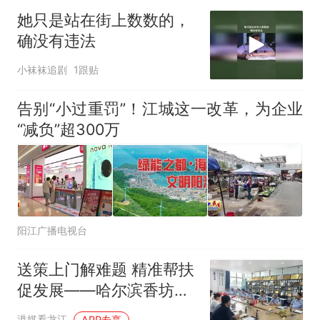
她只是站在街上数数的，
确没有违法
小袜袜追剧
1跟贴
告别“小过重罚”！江城这一改革，为企业
“减负”超300万
阳江广播电视台
送策上门解难题 精准帮扶
促发展——哈尔滨香坊区
市场监管局深入企业开展
港媒看龙江
APP专享