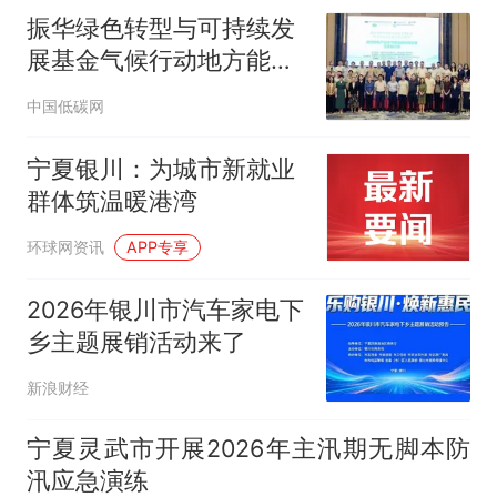
振华绿色转型与可持续发
展基金气候行动地方能力
建设项目活动（西北）在
中国低碳网
银川举办
宁夏银川：为城市新就业
群体筑温暖港湾
环球网资讯
APP专享
2026年银川市汽车家电下
乡主题展销活动来了
新浪财经
宁夏灵武市开展2026年主汛期无脚本防
汛应急演练