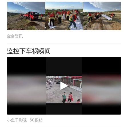
金台资讯
监控下车祸瞬间
小鱼干影视
50跟贴