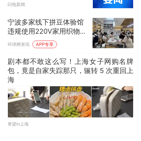
动开口道歉，网友：小小
闪电新闻
举动尽显教养
宁波多家线下拼豆体验馆
违规使用220V家用织物电
熨斗加热拼豆，极易引发
环球网资讯
APP专享
烫伤、漏电、起火，涉事
门店已立案、问题熨斗全
剧本都不敢这么写！上海女子网购名牌
部查封下架
包，竟是自家失踪那只，辗转 5 次重回上
海
脊梁in上海