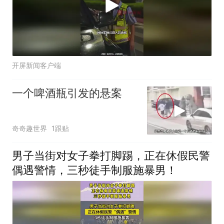
开屏新闻客户端
一个啤酒瓶引发的悬案
奇奇趣世界
1跟贴
男子当街对女子拳打脚踢，正在休假民警
偶遇警情，三秒徒手制服施暴男！