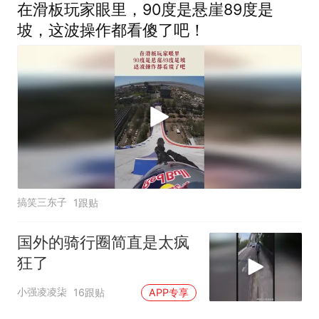
在滑板玩家眼里，90度是悬崖89度是
坡，这波操作都看傻了吧！
搞笑三东子
1跟贴
国外的骑行圈简直是太疯
狂了
小强凌凌柒
16跟贴
APP专享