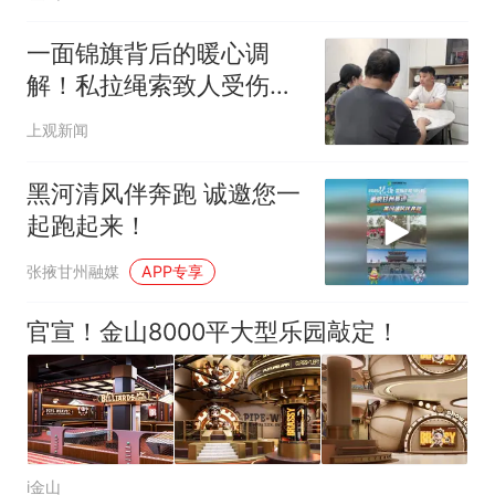
一面锦旗背后的暖心调
解！私拉绳索致人受伤，
警邻和事屋巧解困境
上观新闻
黑河清风伴奔跑 诚邀您一
起跑起来！
张掖甘州融媒
APP专享
官宣！金山8000平大型乐园敲定！
i金山