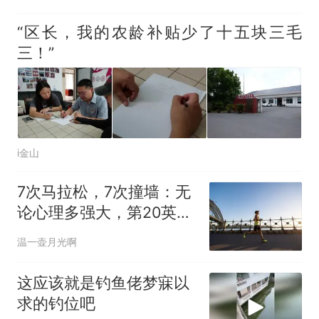
“区长，我的农龄补贴少了十五块三毛
三！”
i金山
7次马拉松，7次撞墙：无
论心理多强大，第20英里
总会找到你
温一壶月光啊
这应该就是钓鱼佬梦寐以
求的钓位吧