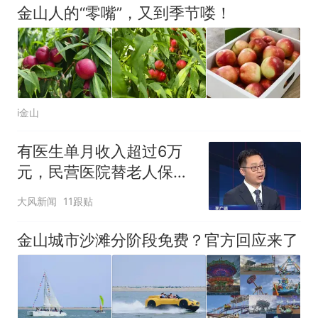
官方通报
金山人的“零嘴”，又到季节喽！
制裁瓜子饺子，美国怕什
热
么？
i金山
有医生单月收入超过6万
元，民营医院替老人保管
医保卡套走300万国家医
大风新闻
11跟贴
保
金山城市沙滩分阶段免费？官方回应来了