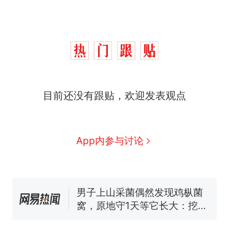
制裁瓜子饺子，美国怕什
热
目前还没有跟贴，欢迎发表观点
么？
那个在床头放菜刀的女孩，
新
因老师一句“跟我回家”改写了
人生
费大厨“全国小炒肉大王”称
App内参与讨论
号，仅凭视频评出？中国烹饪
协会回应
男子上山采菌偶然发现鸡枞菌
窝，原地守1天等它长大：挖了
140多朵
美国渔民钓获鲨鱼徒手将其拽
回大海 目击者直呼震惊 （视频
来源：参考消息）
笔试第一被第二名传话劝弃考