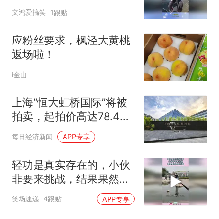
作都看傻了！
文鸿爱搞笑
1跟贴
应粉丝要求，枫泾大黄桃
返场啦！
i金山
上海“恒大虹桥国际”将被
拍卖，起拍价高达78.4亿
元！许家印8年前斥巨资
每日经济新闻
APP专享
买下，烂尾至今
轻功是真实存在的，小伙
非要来挑战，结果果然不
出所料！
笑场速递
4跟贴
APP专享