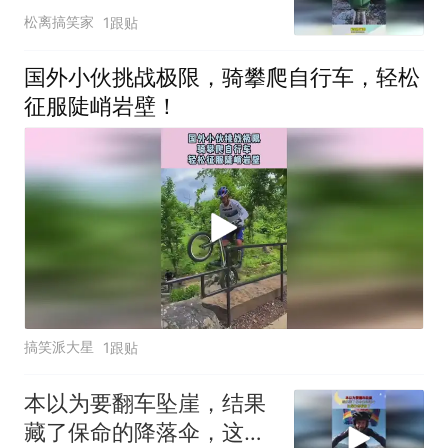
上了！
松离搞笑家
1跟贴
国外小伙挑战极限，骑攀爬自行车，轻松
征服陡峭岩壁！
搞笑派大星
1跟贴
本以为要翻车坠崖，结果
藏了保命的降落伞，这操