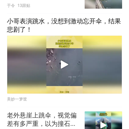
于令
13跟贴
小哥表演跳水，没想到激动忘开伞，结果
悲剧了！
美妙一箩筐
老外悬崖上跳伞，视觉偏
差有多严重，以为撞石头