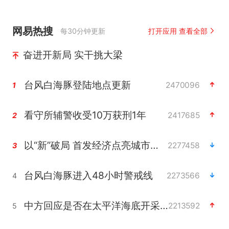
网易热搜
每30分钟更新
打开应用 查看全部
奋进开新局 实干挑大梁
台风白海豚登陆地点更新
2470096
1
看守所辅警收受10万获刑1年
2417685
2
以“新”破局 首发经济点亮城市消费活力
2277458
3
台风白海豚进入48小时警戒线
2273566
4
中方回应是否在太平洋海底开采稀土
2213592
5