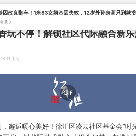
基因改良翻车！1米83女婿基因失效，12岁外孙身高只到姥
快讯
香玩不停！解锁社区代际融合新乐
18:11
·上海
阂，邂逅暖心美好！徐汇区凌云社区基金会“时光