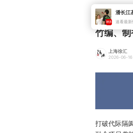
潘长江
速看最新
竹编、制
上海徐汇
2026-06-16 
打破代际隔