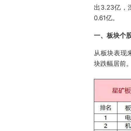
出3.23亿
0.61亿。
一、板块个
从板块表现
块跌幅居前