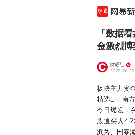
「数据看
金激烈博
财联社
2026-06-16 
板块主力资
精选ETF南
今日爆发，
股通买入4
浜路、国泰海