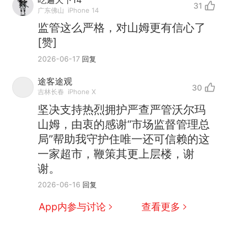
吃遍天下14
31
广东佛山
iPhone 14
监管这么严格，对山姆更有信心了
[赞]
2026-06-17
回复
途客途观
30
吉林长春
iPhone X
坚决支持热烈拥护严查严管沃尔玛
山姆，由衷的感谢“市场监督管理总
局”帮助我守护住唯一还可信赖的这
那个在床头放菜刀的女孩，
热
一家超市，鞭策其更上层楼，谢
因老师一句“跟我回家”改写了
谢。
人生
制裁瓜子饺子，美国怕什
新
2026-06-16
回复
么？
费大厨“全国小炒肉大王”称
App内参与讨论
查看更多
号，仅凭视频评出？中国烹饪