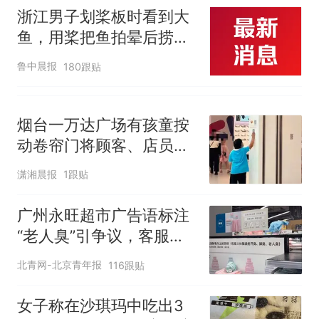
浙江男子划桨板时看到大
鱼，用桨把鱼拍晕后捞
起；当事人：鱼重7斤6
鲁中晨报
180跟贴
两，做成红烧辣子鱼块，
味道很好
烟台一万达广场有孩童按
动卷帘门将顾客、店员关
店里，客服：有一家受影
潇湘晨报
1跟贴
响，已处理完毕
广州永旺超市广告语标注
“老人臭”引争议，客服回
应
北青网-北京青年报
116跟贴
女子称在沙琪玛中吃出3