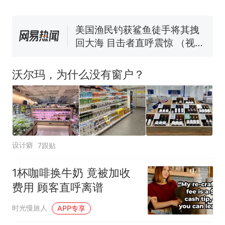
协会回应
男子上山采菌偶然发现鸡枞菌
窝，原地守1天等它长大：挖了
140多朵
美国渔民钓获鲨鱼徒手将其拽
回大海 目击者直呼震惊 （视频
来源：参考消息）
笔试第一被第二名传话劝弃考
官方通报
沃尔玛，为什么没有窗户？
那个在床头放菜刀的女孩，
热
因老师一句“跟我回家”改写了
人生
设计癖
7跟贴
1杯咖啡换牛奶 竟被加收
费用 顾客直呼离谱
时光慢旅人
APP专享