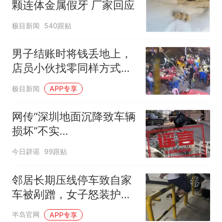
颗连体金属假牙 厂家回应
极目新闻
540跟贴
男子结账时将钱丢地上，
店员小伙找零同样方式回
敬，店主再发声：警方已
极目新闻
APP专享
联系，店里生意没受影响
网传“深圳地面沉降致车辆
损坏”不实
（2026·08·06）
今日辟谣
99跟贴
邻居长期压线停车致自家
车被剐蹭，女子怒装护
栏！可取吗？
半岛官网
APP专享