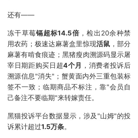
还有——
冻干草莓
镉超标14.5倍
，检出20余种禁
用农药；极速达麻薯盒里惊现
活鼠
，部分
麻薯有啃食痕迹；黑猪瘦肉溯源码显示屠
宰日期距购买日超
4个月
，消费者投诉后
溯源信息"消失"；蟹黄面内外三重包装标
签不一致；临期商品不标注，靠"会员自
己备注不要临期"来转嫁责任。
黑猫投诉平台数据显示，涉及"山姆"的投
诉累计超过
1.5万条
。