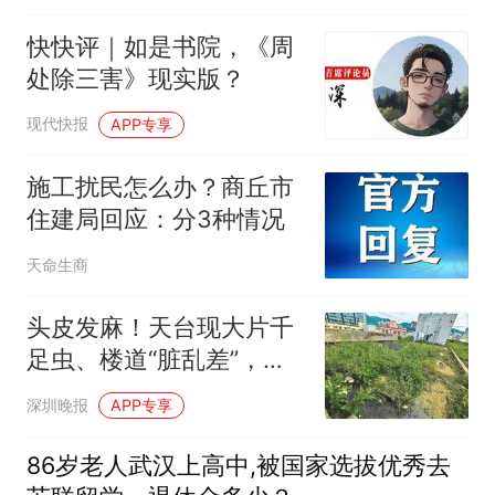
快快评｜如是书院，《周
处除三害》现实版？
现代快报
APP专享
施工扰民怎么办？商丘市
住建局回应：分3种情况
天命生商
头皮发麻！天台现大片千
足虫、楼道“脏乱差”，梅
林一小区环境遭居民投
深圳晚报
APP专享
诉，街道办：已督促物业
限期整改
86岁老人武汉上高中,被国家选拔优秀去