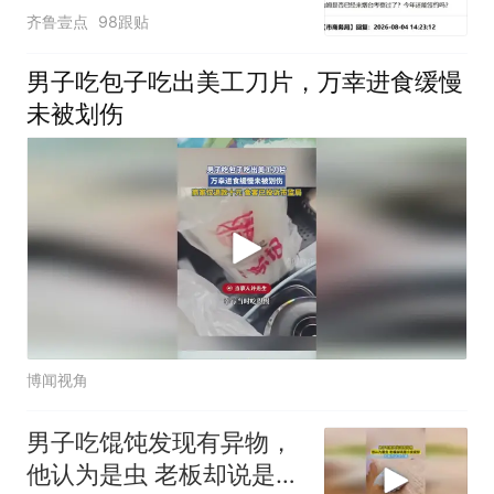
齐鲁壹点
98跟贴
男子吃包子吃出美工刀片，万幸进食缓慢
未被划伤
博闻视角
男子吃馄饨发现有异物，
他认为是虫 老板却说是小