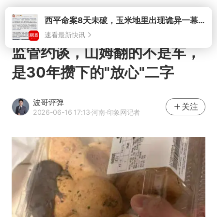
打开
监管约谈，山姆翻的不是车，
是30年攒下的"放心"二字
波哥评弹
关注
2026-06-16 17:13
·河南
·印象网记者