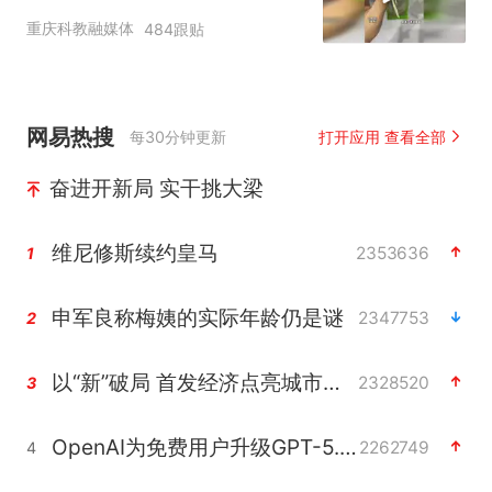
厂家已在包装袋上注明“竹
重庆科教融媒体
484跟贴
笋原生态，无法避免有竹
虫”
网易热搜
每30分钟更新
打开应用 查看全部
奋进开新局 实干挑大梁
维尼修斯续约皇马
2353636
1
申军良称梅姨的实际年龄仍是谜
2347753
2
以“新”破局 首发经济点亮城市消费活力
2328520
3
OpenAI为免费用户升级GPT-5.6 Luna
2262749
4