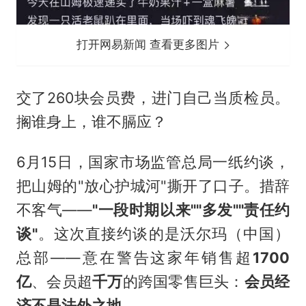
打开网易新闻 查看更多图片
交了260块会员费，进门自己当质检员。
搁谁身上，谁不膈应？
6月15日，国家市场监管总局一纸约谈，
把山姆的"放心护城河"撕开了口子。措辞
不客气——
"一段时期以来""多发""责任约
谈"
。这次直接约谈的是沃尔玛（中国）
总部——意在警告这家年销售超
1700
亿
、会员超
千万
的跨国零售巨头：
会员经
济不是法外之地。