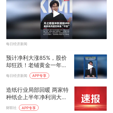
每日经济新闻
预计净利大涨85%，股价
却狂跌！老铺黄金一年蒸
发1300亿港元
每日经济新闻
APP专享
造纸行业局部回暖 两家特
种纸企上半年净利润大幅
增长|财报解读
财联社
APP专享