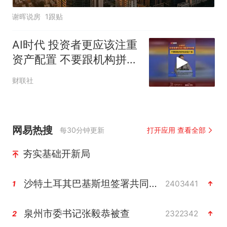
谢晖说房
1跟贴
AI时代 投资者更应该注重
资产配置 不要跟机构拼信
息选个股
财联社
网易热搜
每30分钟更新
打开应用 查看全部
夯实基础开新局
沙特土耳其巴基斯坦签署共同防务协议
2403441
1
泉州市委书记张毅恭被查
2322342
2