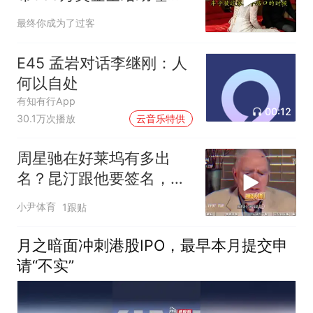
我起身离去，她急忙拦住
最终你成为了过客
我：老公，别走
E45 孟岩对话李继刚：人
何以自处
有知有行App
00:12
30.1万次播放
云音乐特供
周星驰在好莱坞有多出
名？昆汀跟他要签名，C
罗竟是他的粉！
小尹体育
1跟贴
月之暗面冲刺港股IPO，最早本月提交申
请“不实”