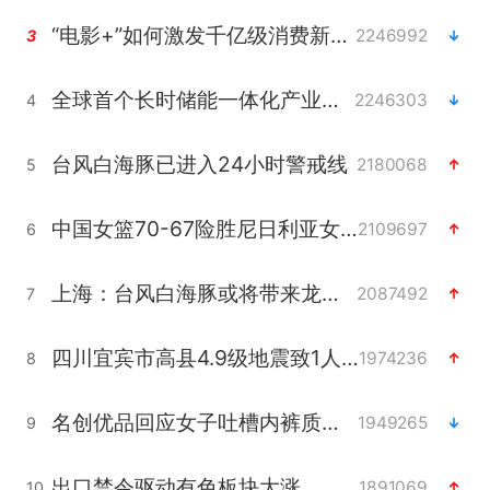
“电影+”如何激发千亿级消费新活力？
2246992
3
全球首个长时储能一体化产业园量产
2246303
4
台风白海豚已进入24小时警戒线
2180068
5
中国女篮70-67险胜尼日利亚女篮
2109697
6
上海：台风白海豚或将带来龙卷风
2087492
7
四川宜宾市高县4.9级地震致1人死亡
1974236
8
名创优品回应女子吐槽内裤质量差
1949265
9
出口禁令驱动有色板块大涨
1891069
10