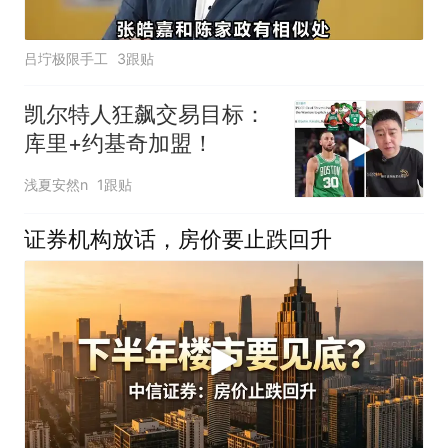
吕坾极限手工
3跟贴
凯尔特人狂飙交易目标：
库里+约基奇加盟！
浅夏安然n
1跟贴
证券机构放话，房价要止跌回升