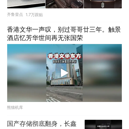
齐鲁壹点
1.7万跟贴
香港文华一声叹，别过哥哥廿三年。触景
酒店忆芳华世间再无张国荣
熊猫机库
国产存储彻底翻身，长鑫