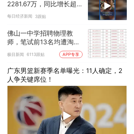
2281.67万，同比增长超
50%
每日经济新闻
3跟贴
佛山一中学招聘物理教
师，笔试前13名均遭淘
汰？教育局：已叫停招
极目新闻
6113跟贴
APP专享
聘，成立调查组全面核查
广东男篮新赛季名单曝光：11人确定，2
人争关键席位！