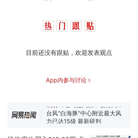
那个在床头放菜刀的女孩，
热
因老师一句“跟我回家”改写了
人生
费大厨“全国小炒肉大王”称
新
目前还没有跟贴，欢迎发表观点
号，仅凭视频评出？中国烹饪
协会回应
美国渔民钓获鲨鱼徒手将其拽
回大海 目击者直呼震惊 （视频
来源：参考消息）
笔试第一被第二名传话劝弃考
App内参与讨论
官方通报
佛山一中学招聘物理教师，笔
试前13名均遭淘汰？教育局：
已叫停招聘，成立调查组全面
台风"白海豚"中心附近最大风
核查
力已达15级 最新研判
那个在床头放菜刀的女孩，
热
因老师一句“跟我回家”改写了