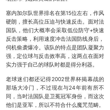
塞内加尔队世界排名在第15位左右，作风
硬朗，擅长高位压迫与快速反击。面对法
国队，他们大概率会采取‌低位防守+快速
反击策略，利用速度冲击法国防线身后，
伺机偷袭爆冷。该队的特点是团队凝聚力
强，定位球与反击效率高，这两点在面对
实力强于自己的球队时都是得分利器。
老球迷们都还记得2002世界杯揭幕战的
那场大冷门，不过现在与24年前有所不
同，当时法国队是卫冕冠军身份，而这次
他们是亚军，所以不符合什么魔咒范畴。