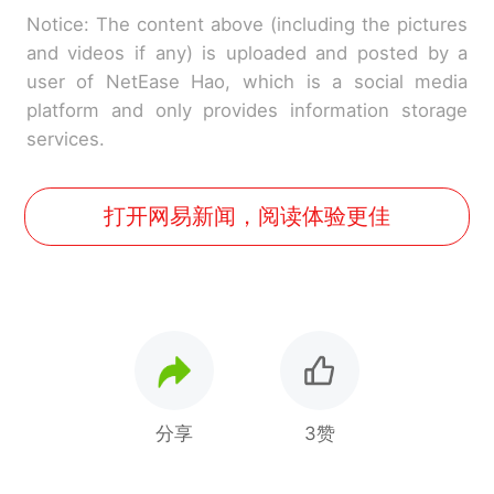
Notice: The content above (including the pictures
and videos if any) is uploaded and posted by a
user of NetEase Hao, which is a social media
platform and only provides information storage
services.
打开网易新闻，阅读体验更佳
分享
3赞