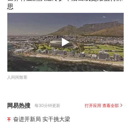
思
人间闲散客
网易热搜
每30分钟更新
打开应用 查看全部
奋进开新局 实干挑大梁