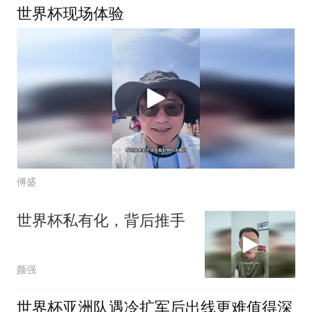
世界杯现场体验
傅盛
世界杯私有化，背后推手
颜强
世界杯亚洲队遇冷扩军后出线更难值得深