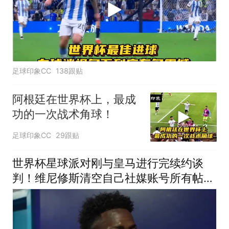
足球印象CC
138跟贴
阿根廷在世界杯上，最成
功的一次战术角球！
足球印象CC
29跟贴
世界杯星球派对刚与皇马进行完续约谈
判！维尼修斯清空自己社媒账号所有帖子
和个人简介！维尼修斯