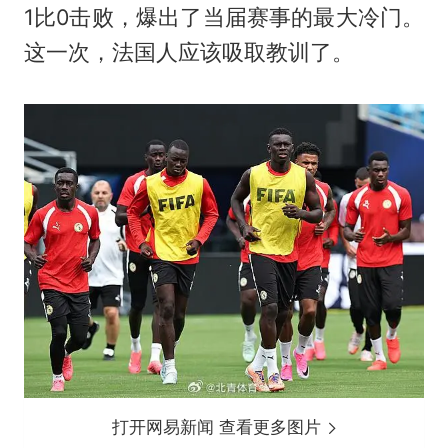
1比0击败，爆出了当届赛事的最大冷门。
这一次，法国人应该吸取教训了。
打开网易新闻 查看更多图片