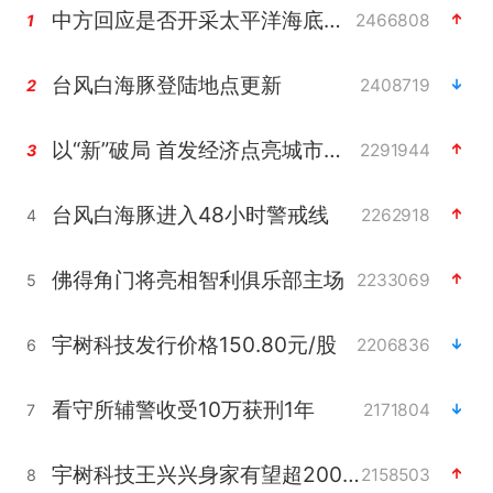
中方回应是否开采太平洋海底稀土资源
2466808
1
台风白海豚登陆地点更新
2408719
2
以“新”破局 首发经济点亮城市消费活力
2291944
3
台风白海豚进入48小时警戒线
2262918
4
佛得角门将亮相智利俱乐部主场
2233069
5
宇树科技发行价格150.80元/股
2206836
6
看守所辅警收受10万获刑1年
2171804
7
宇树科技王兴兴身家有望超200亿元
2158503
8