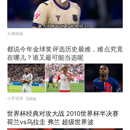
大海体娱
都说今年金球奖评选历史最难，难点究竟
在哪儿？谁又最可能当选呢
小齐说球
5跟贴
世界杯经典对攻大战 2010世界杯半决赛
荷兰vs乌拉圭 弗兰 超级世界波