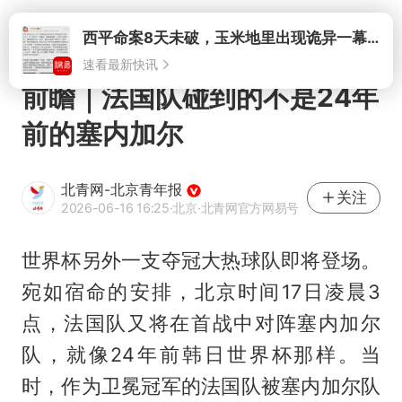
打开
西平命案8天未破，玉米地里出现诡异一幕，我突然想起了欧金中
速看最新快讯
前瞻｜法国队碰到的不是24年
前的塞内加尔
北青网-北京青年报
关注
2026-06-16 16:25
·北京
·北青网官方网易号
世界杯另外一支夺冠大热球队即将登场。
宛如宿命的安排，北京时间17日凌晨3
点，法国队又将在首战中对阵
塞内加尔
队，就像24年前韩日世界杯那样。当
时，作为卫冕冠军的法国队被塞内加尔队