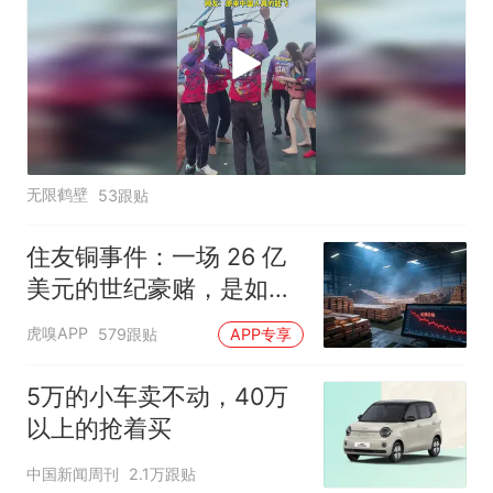
无限鹤壁
53跟贴
住友铜事件：一场 26 亿
美元的世纪豪赌，是如何
崩盘的
虎嗅APP
579跟贴
APP专享
5万的小车卖不动，40万
以上的抢着买
中国新闻周刊
2.1万跟贴