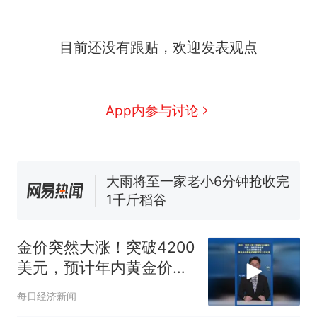
家，刚改国名，总统就邀请中
国大使骑行绕了几乎整个国境
5万的小车卖不动，40万以上
目前还没有跟贴，欢迎发表观点
线一圈，还曾两次到中国寻根
的抢着买
浙江人戒备 "白海豚"已创我国
纪录 带来严重影响
视频丨只要一枚命中就能让航
App内参与讨论
母瘫痪 轰-6J实力有多强？
大雨将至一家老小6分钟抢收完
1千斤稻谷
十多万人报名的考试，成绩
热
全部作废，公平么？
金价突然大涨！突破4200
美元，预计年内黄金价格
将回到上行通道
每日经济新闻