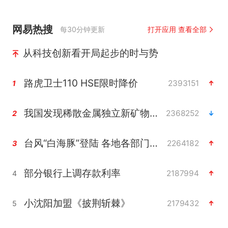
网易热搜
每30分钟更新
打开应用 查看全部
从科技创新看开局起步的时与势
路虎卫士110 HSE限时降价
2393151
1
我国发现稀散金属独立新矿物——乌斯河锗矿
2368252
2
台风“白海豚”登陆 各地各部门全力应对
2264182
3
部分银行上调存款利率
2187994
4
小沈阳加盟《披荆斩棘》
2179432
5