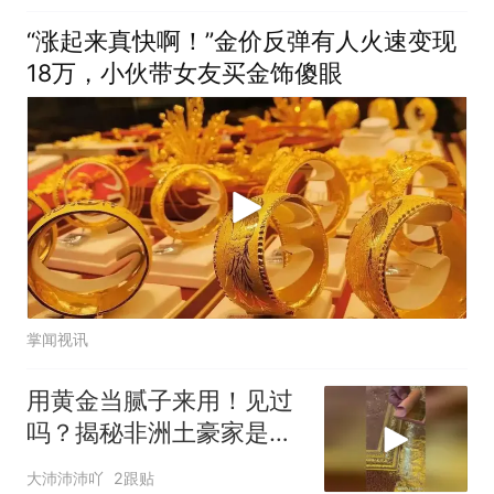
“涨起来真快啊！”金价反弹有人火速变现
18万，小伙带女友买金饰傻眼
掌闻视讯
用黄金当腻子来用！见过
吗？揭秘非洲土豪家是如
何装修房屋的？
大沛沛沛吖
2跟贴