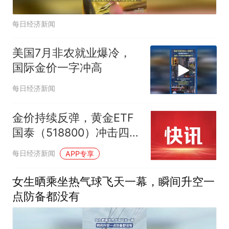
每日经济新闻
美国7月非农就业爆冷，
国际金价一字冲高
每日经济新闻
金价持续反弹，黄金ETF
国泰（518800）冲击四连
阳，近20日“吸金”超4.5亿
每日经济新闻
APP专享
元
女生晒乘坐热气球飞天一幕，瞬间升空一
点防备都没有