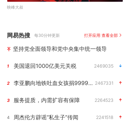
映峰大叔
网易热搜
每30分钟更新
打开应用 查看全部
坚持党全面领导和党中央集中统一领导
美国退回1000亿美元关税
2469035
1
李亚鹏向地铁吐血女孩捐99999元
2467331
2
服务提质，内需扩容有保障
2264523
3
周杰伦方辟谣“私生子”传闻
2241518
4