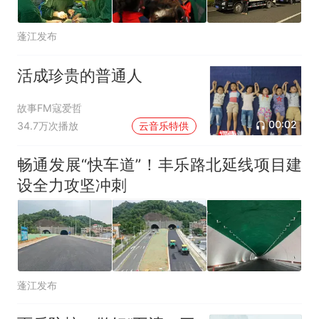
蓬江发布
活成珍贵的普通人
故事FM寇爱哲
00:02
34.7万次播放
云音乐特供
畅通发展“快车道”！丰乐路北延线项目建
设全力攻坚冲刺
蓬江发布