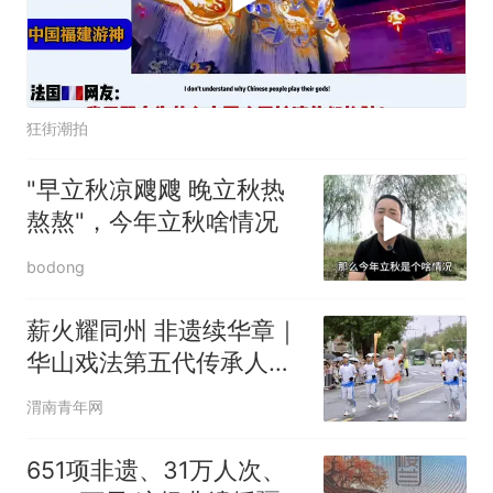
狂街潮拍
"早立秋凉飕飕 晚立秋热
熬熬"，今年立秋啥情况
bodong
薪火耀同州 非遗续华章｜
华山戏法第五代传承人贾
博涛担任省十八运大荔站
渭南青年网
火炬手
651项非遗、31万人次、