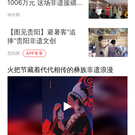
1006万元 这场非遗援疆
展示活动让“老手艺”变成
海外网
“新消费”
【图见贵阳】避暑客“追
捧”贵阳非遗文创
贵阳网
APP专享
火把节藏着代代相传的彝族非遗浪漫