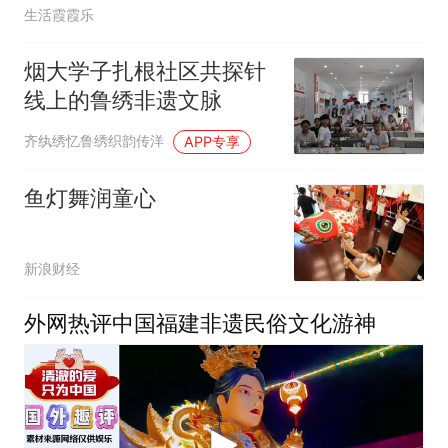
生活霞霞乐
烟大学子扎根社区共探针
线上的鲁绣非遗文脉
齐纨绣忆鲁绣织韵传洋
APP专享
鱼灯舞润童心
新浪财经
外网热评中国福建非遗民俗文化游神