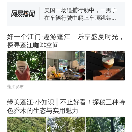
在车辆行驶中爬上车顶跳舞。
（新京报）
笔试第一被第二名传话劝弃考
官方通报
美国渔民钓获鲨鱼徒手将其拽
回大海 目击者直呼震惊 （视频
好一个江门·趣游蓬江｜乐享盛夏时光，
来源：参考消息）
西班牙飞地休达边境，摩洛
热
探寻蓬江咖啡空间
哥士兵搬起大石块投向移民引
争议，此前一天内数万人从摩
洛哥涌入西班牙
蓬江发布
绿美蓬江·小知识 | 不止好看！探秘三种特
色乔木的生态与实用魅力