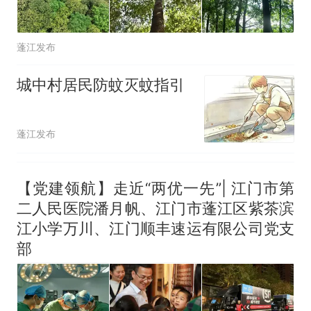
蓬江发布
城中村居民防蚊灭蚊指引
蓬江发布
【党建领航】走近“两优一先”| 江门市第
二人民医院潘月帆、江门市蓬江区紫茶滨
江小学万川、江门顺丰速运有限公司党支
部