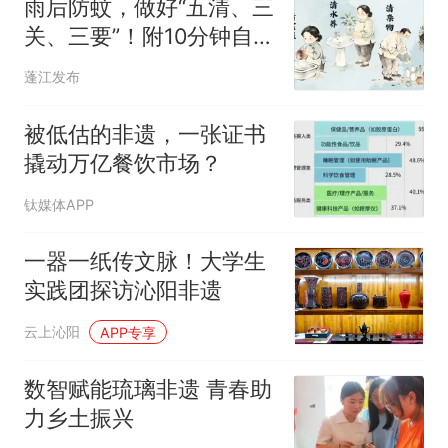
雨后防蚊，做好“五清、三
关、三要”！附10分钟自查
清单
蓬江发布
被低估的非遗，一张证书
撬动万亿餐饮市场？
钛媒体APP
一器一纸传文脉！大学生
实践团探访沁阳非遗
云上沁阳
APP专享
数智赋能琉璃非遗 青春助
力乡土振兴