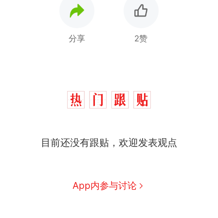
分享
2赞
西班牙飞地休达边境，摩洛
热
目前还没有跟贴，欢迎发表观点
哥士兵搬起大石块投向移民引
争议，此前一天内数万人从摩
费大厨“全国小炒肉大王”称
新
洛哥涌入西班牙
号，仅凭视频评出？中国烹饪
协会回应
男子上山采菌偶然发现鸡枞菌
App内参与讨论
窝，原地守1天等它长大：挖了
140多朵
美国一场追捕行动中，一男子