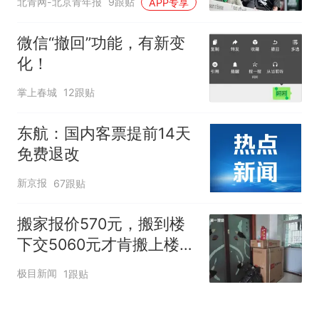
北青网-北京青年报
9跟贴
APP专享
微信“撤回”功能，有新变
化！
掌上春城
12跟贴
东航：国内客票提前14天
免费退改
新京报
67跟贴
搬家报价570元，搬到楼
下交5060元才肯搬上楼！
女子傻眼了
极目新闻
1跟贴