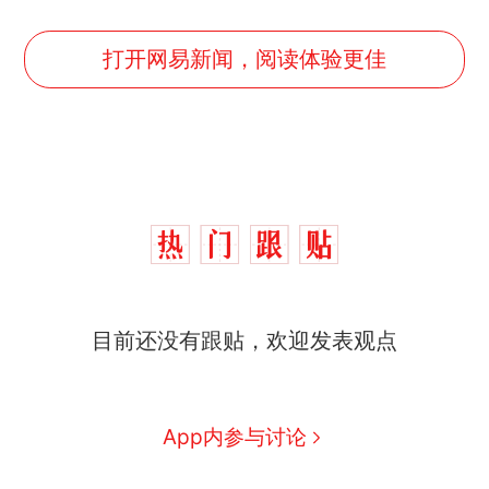
打开网易新闻，阅读体验更佳
目前还没有跟贴，欢迎发表观点
那个在床头放菜刀的女孩，
热
因老师一句“跟我回家”改写了
人生
搬家报价570元，搬到楼下
新
App内参与讨论
交5060元才肯搬上楼！女子傻
眼了……
费大厨“全国小炒肉大王”称