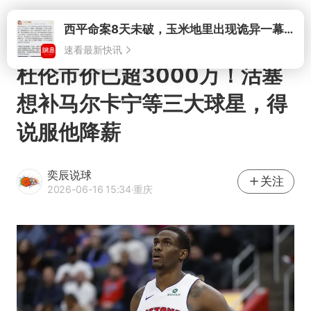
打开
杜伦市价已超3000万！活塞
想补马尔卡宁等三大球星，得
说服他降薪
奕辰说球
关注
2026-06-16 15:34
·重庆