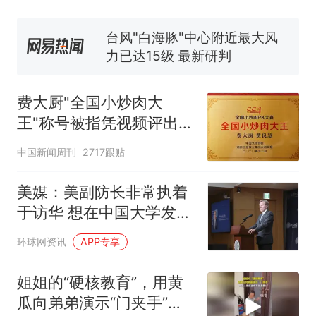
号，仅凭视频评出？中国烹饪
协会回应
台风"白海豚"中心附近最大风
力已达15级 最新研判
佛山一中学招聘物理教师，笔
试前13名均遭淘汰？教育局：
费大厨"全国小炒肉大
已叫停招聘，成立调查组全面
笔试第一被第二名传话劝弃考
王"称号被指凭视频评出
核查
官方通报
官方回应
那个在床头放菜刀的女孩，
热
中国新闻周刊
2717跟贴
因老师一句“跟我回家”改写了
人生
美媒：美副防长非常执着
于访华 想在中国大学发表
演讲
环球网资讯
APP专享
姐姐的“硬核教育”，用黄
瓜向弟弟演示“门夹手”，