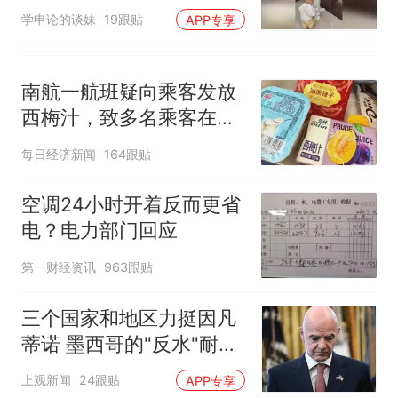
网友：果然言传不如身
学申论的谈妹
19跟贴
APP专享
教！
南航一航班疑向乘客发放
西梅汁，致多名乘客在飞
行途中排队上厕所！乘
每日经济新闻
164跟贴
客：机上100多人只有2个
厕所；客服回应：并非每
空调24小时开着反而更省
架飞机都会发放西梅汁
电？电力部门回应
第一财经资讯
963跟贴
三个国家和地区力挺因凡
蒂诺 墨西哥的"反水"耐人
寻味
上观新闻
24跟贴
APP专享