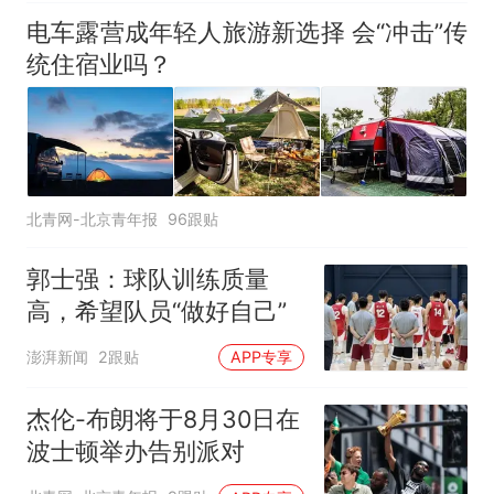
电车露营成年轻人旅游新选择 会“冲击”传
统住宿业吗？
北青网-北京青年报
96跟贴
郭士强：球队训练质量
高，希望队员“做好自己”
澎湃新闻
2跟贴
APP专享
杰伦-布朗将于8月30日在
波士顿举办告别派对