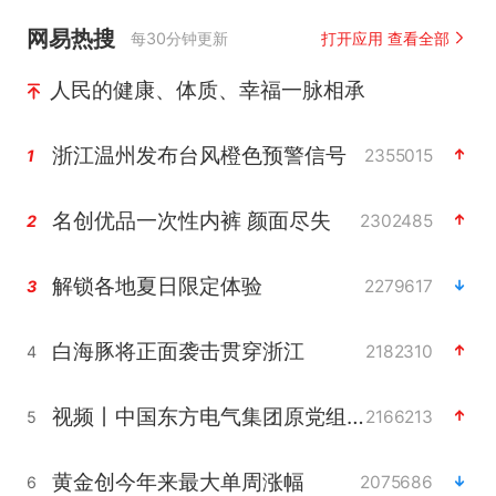
网易热搜
每30分钟更新
打开应用 查看全部
人民的健康、体质、幸福一脉相承
浙江温州发布台风橙色预警信号
2355015
1
名创优品一次性内裤 颜面尽失
2302485
2
解锁各地夏日限定体验
2279617
3
白海豚将正面袭击贯穿浙江
2182310
4
视频丨中国东方电气集团原党组副书记、董事宋致远被查
2166213
5
黄金创今年来最大单周涨幅
2075686
6