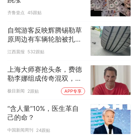
齐鲁壹点
45跟贴
自驾游客反映辉腾锡勒草
原周边有车辆轮胎被扎，
修理店铺换胎价格高达千
江西晨报
532跟贴
元，官方发布情况通报
上海大师赛抢头条，费德
勒李娜组成传奇混双，将
对决“前世界第一”兄妹
极目新闻
2跟贴
APP专享
“含人量”10%，医生革自
己的命？
中国新闻周刊
24跟贴