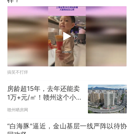
搞笑不打烊
房龄超15年，去年还能卖
1万+元/㎡！赣州这个小
区，迎来单价4字头成
赣州晒房网
交！
“白海豚"逼近，金山基层一线严阵以待协