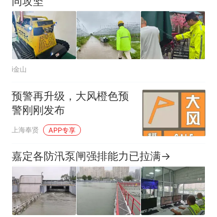
同攻坚
i金山
预警再升级，大风橙色预
警刚刚发布
上海奉贤
APP专享
嘉定各防汛泵闸强排能力已拉满→