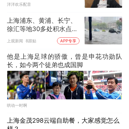
生活
洋洋欢乐配音
上海浦东、黄浦、长宁、
徐汇等地30多处积水点正
在抢排
上观新闻
8跟贴
APP专享
他是上海足球的骄傲，曾是申花功勋队
长，如今两个徒弟也成国脚
哄动一时啊
上海金茂298云端自助餐，大家感觉怎么
样？