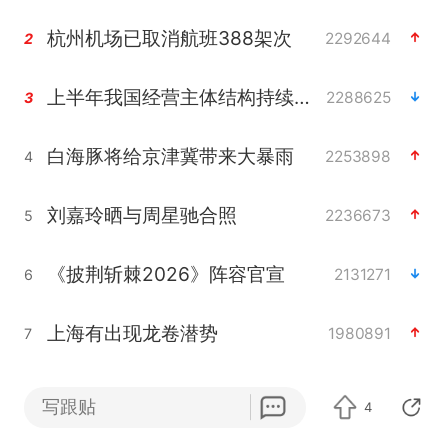
杭州机场已取消航班388架次
2292644
2
上半年我国经营主体结构持续优化
2288625
3
白海豚将给京津冀带来大暴雨
2253898
4
刘嘉玲晒与周星驰合照
2236673
5
《披荆斩棘2026》阵容官宣
2131271
6
上海有出现龙卷潜势
1980891
7
国足U17与阿森纳决赛取消 并列冠军
1964801
8
写跟贴
4