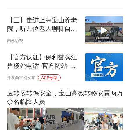
【三】走进上海宝山养老
院，听几位老人聊聊自己
的入住经历
勿念影视
【官方认证】保利誉滨江
售楼处电话-官方网站-楼
盘百科-百度百科@豆包热
开发商官网发布
APP专享
搜
应转尽转保安全，宝山高效转移安置两万
余名临险人员