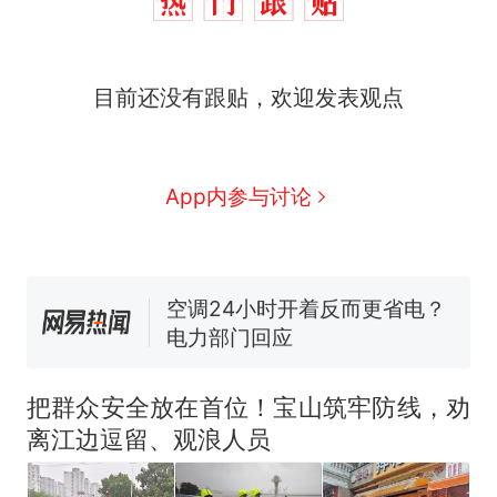
十多万人报名的考试，成绩
热
目前还没有跟贴，欢迎发表观点
全部作废，公平么？
全球唯一没有法定首都的国
新
家，刚改国名，总统就邀请中
国大使骑行绕了几乎整个国境
搬家报价570元，搬到楼下交
App内参与讨论
线一圈，还曾两次到中国寻根
5060元才肯搬上楼！女子傻眼
了……
视频丨只要一枚命中就能让航
母瘫痪 轰-6J实力有多强？
空调24小时开着反而更省电？
电力部门回应
佛山一中学招聘物理教师，笔
试前13名均遭淘汰？教育局：
把群众安全放在首位！宝山筑牢防线，劝
已叫停招聘，成立调查组全面
十多万人报名的考试，成绩
热
离江边逗留、观浪人员
核查
全部作废，公平么？