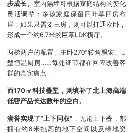
步成长。
室内隔墙可根据家庭结构的变化
灵活调整：多孩家庭保留四叶草四房布
局；如果只需要三房，则可以打通次卧，
形成一个约6.7米的巨幕LDK横厅。
两梯两户的配置、主卧270°转角飘窗、U
型恒温厨房……每处细节都在回应改善客
群的真实痛点。
而170㎡科技叠墅，则填补了北上海高端
低密产品长达数年的空白。
满誉
实现了“
上下同权”
，无论上下叠，都
拥有约6米挑高的地下空间以及绿地资