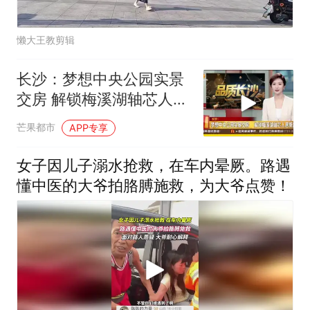
懒大王教剪辑
长沙：梦想中央公园实景
交房 解锁梅溪湖轴芯人居
新篇
芒果都市
APP专享
女子因儿子溺水抢救，在车内晕厥。路遇
懂中医的大爷拍胳膊施救，为大爷点赞！