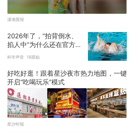
潇湘晨报
2026年了，“拍背倒水、
掐人中”为什么还在官方科
普里？
科学声音
18跟贴
好吃好逛！跟着星沙夜市热力地图，一键
开启“吃喝玩乐”模式
星沙时报