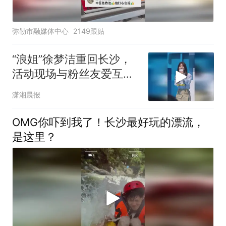
弥勒市融媒体中心
2149跟贴
“浪姐”徐梦洁重回长沙，
活动现场与粉丝友爱互
动，非常想念长沙的美
潇湘晨报
食：都点上！
OMG你吓到我了！长沙最好玩的漂流，
是这里？