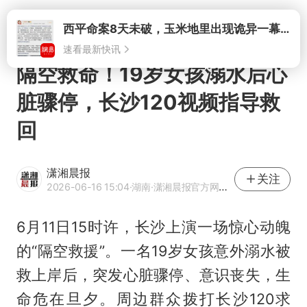
打开
西平命案8天未破，玉米地里出现诡异一幕，我突然想起了欧金中
速看最新快讯
隔空救命！19岁女孩溺水后心
脏骤停，长沙120视频指导救
回
潇湘晨报
关注
2026-06-16 15:04
·湖南
·潇湘晨报官方网易号
6月11日15时许，长沙上演一场惊心动魄
的“隔空救援”。一名19岁女孩意外溺水被
救上岸后，突发心脏骤停、意识丧失，生
命危在旦夕。周边群众拨打长沙120求