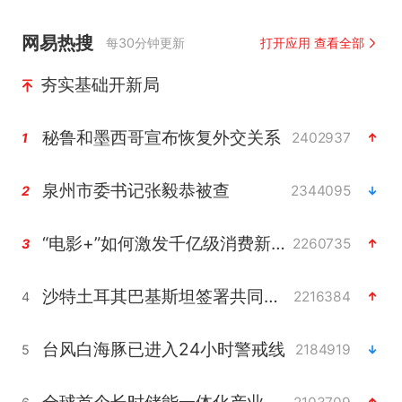
网易热搜
每30分钟更新
打开应用 查看全部
夯实基础开新局
秘鲁和墨西哥宣布恢复外交关系
2402937
1
泉州市委书记张毅恭被查
2344095
2
“电影+”如何激发千亿级消费新活力？
2260735
3
沙特土耳其巴基斯坦签署共同防务协议
2216384
4
台风白海豚已进入24小时警戒线
2184919
5