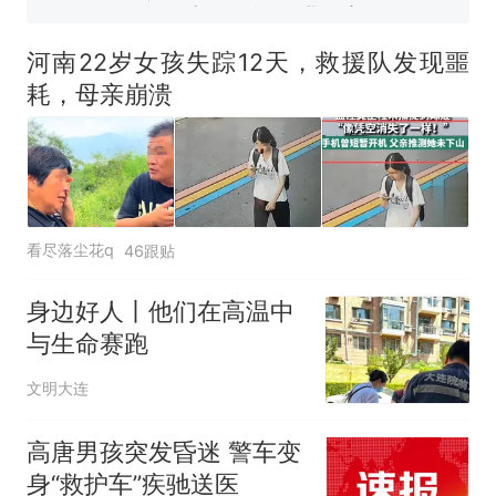
人生
河南22岁女孩失踪12天，救援队发现噩
耗，母亲崩溃
看尽落尘花q
46跟贴
身边好人丨他们在高温中
与生命赛跑
文明大连
高唐男孩突发昏迷 警车变
身“救护车”疾驰送医