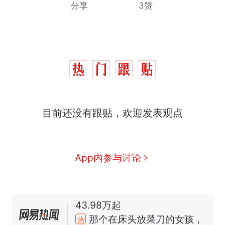
分享
3赞
那个在床头放菜刀的女孩，
热
因老师一句“跟我回家”改写了
人生
费大厨“全国小炒肉大王”称
新
号，仅凭视频评出？中国烹饪
协会回应
笔试第一被第二名传话劝弃考
目前还没有跟贴，欢迎发表观点
官方通报
佛山一中学招聘物理教师，笔
试前13名均遭淘汰？教育局：
已叫停招聘，成立调查组全面
台风"白海豚"中心附近最大风
App内参与讨论
核查
力已达15级 最新研判
享界G9车型预售价公布：
43.98万起
那个在床头放菜刀的女孩，
热
因老师一句“跟我回家”改写了