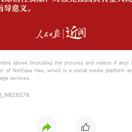
tent above (including the pictures and videos if any)
r of NetEase Hao, which is a social media platform a
rage services.
NB26578