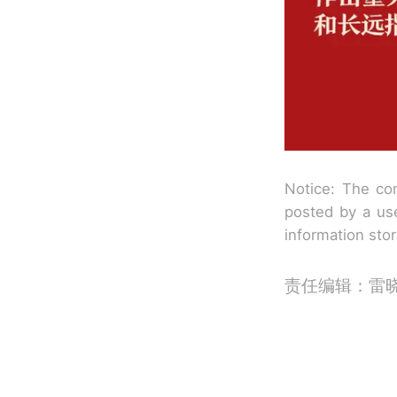
Notice: The con
posted by a use
information sto
责任编辑：雷晓_