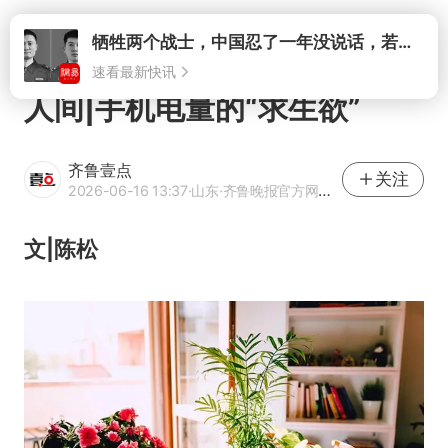
打开
牺牲两个战士，中国忍了一年没说话，若菲律宾死了人，他会开战吗
速看最新快讯
人间|手机电量的“求生欲”
齐鲁壹点
关注
2026-06-16 13:37
·山东
·齐鲁晚报官方网易号
文|陈松