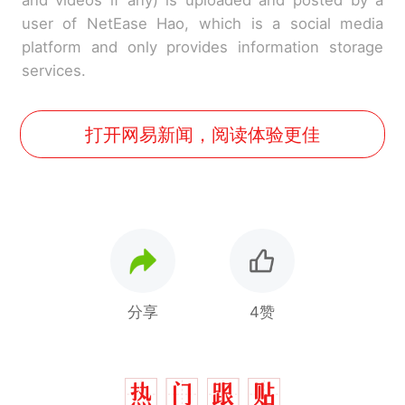
and videos if any) is uploaded and posted by a
user of NetEase Hao, which is a social media
platform and only provides information storage
services.
打开网易新闻，阅读体验更佳
分享
4赞