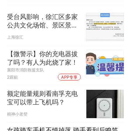
受台风影响，徐汇区多家
公共文化场馆、景区景
点、演出闭馆或时间调整
上海徐汇
【微警示】你的充电器拔
了吗？有人为此烧了家！
襄阳市消防救援支队
2跟贴
APP专享
额定能量规则看南孚充电
宝可以带上飞机吗？
精神小老登
女孩骑车手机不慎掉落 骑手看到后鸣笛