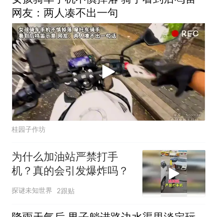
网友：两人凑不出一句
桂园子作坊
为什么加油站严禁打手
机？真的会引发爆炸吗？
探谜未知世界
2跟贴
降雨天气后 男子躺进路边水渠里淡定玩