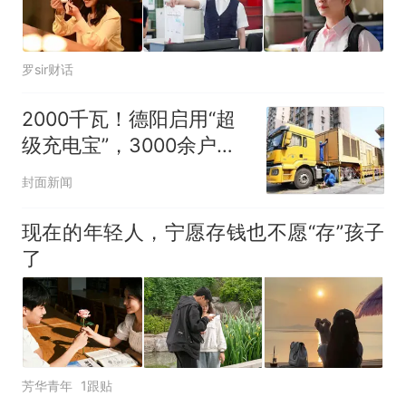
罗sir财话
2000千瓦！德阳启用“超
级充电宝”，3000余户居
民停电“零感知”
封面新闻
现在的年轻人，宁愿存钱也不愿“存”孩子
了
芳华青年
1跟贴