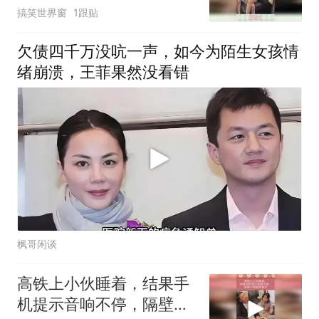
傻眼了
搞笑世界窗
1跟贴
欠债四千万没吭一声，如今为陌生女孩情
绪崩溃，王菲果然没看错
枫哥闲谈
高铁上小伙睡着，结果手
机提示音响不停，隔壁小