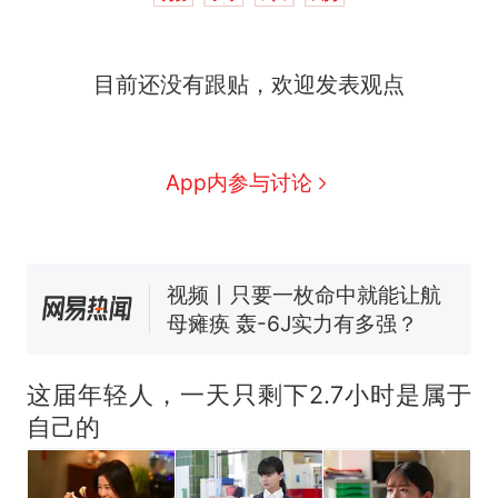
十多万人报名的考试，成绩
热
目前还没有跟贴，欢迎发表观点
全部作废，公平么？
全球唯一没有法定首都的国
新
家，刚改国名，总统就邀请中
国大使骑行绕了几乎整个国境
搬家报价570元，搬到楼下交
App内参与讨论
线一圈，还曾两次到中国寻根
5060元才肯搬上楼！女子傻眼
了……
视频丨只要一枚命中就能让航
母瘫痪 轰-6J实力有多强？
空调24小时开着反而更省电？
电力部门回应
佛山一中学招聘物理教师，笔
试前13名均遭淘汰？教育局：
这届年轻人，一天只剩下2.7小时是属于
已叫停招聘，成立调查组全面
十多万人报名的考试，成绩
热
自己的
核查
全部作废，公平么？