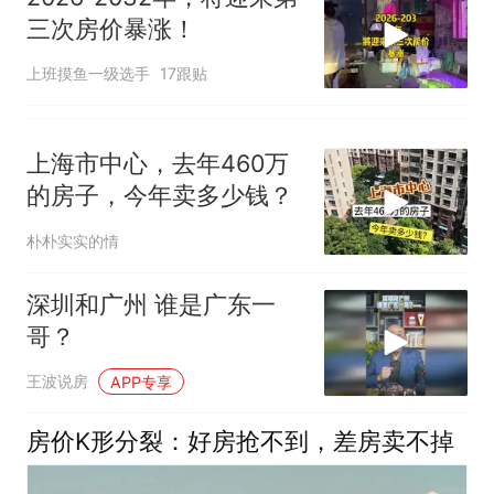
三次房价暴涨！
上班摸鱼一级选手
17跟贴
上海市中心，去年460万
的房子，今年卖多少钱？
朴朴实实的情
深圳和广州 谁是广东一
哥？
王波说房
APP专享
房价K形分裂：好房抢不到，差房卖不掉