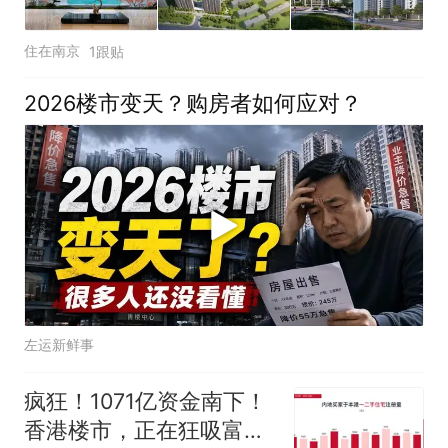
住在南京
1跟贴
2026楼市变天？购房者如何应对？
左运新鲜事
疯狂！1071亿资金南下！
香港楼市，正在狂吸富人