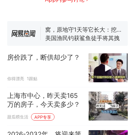
号，仅凭视频评出？中国烹饪
协会回应
男子上山采菌偶然发现鸡枞菌
窝，原地守1天等它长大：挖了
140多朵
美国渔民钓获鲨鱼徒手将其拽
回大海 目击者直呼震惊 （视频
来源：参考消息）
笔试第一被第二名传话劝弃考
官方通报
房价跌了，断供却少了？
制裁瓜子饺子，美国怕什
热
么？
你得漂亮
1跟贴
上海市中心，昨天卖165
万的房子，今天卖多少？
甜瓜唠生活
APP专享
2026-2032年，将迎来第