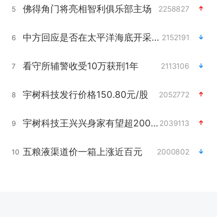
佛得角门将亮相智利俱乐部主场
2258827
5
中方回应是否在太平洋海底开采稀土
2152191
6
看守所辅警收受10万获刑1年
2113106
7
宇树科技发行价格150.80元/股
2052772
8
宇树科技王兴兴身家有望超200亿元
2039113
9
五粮液渠道价一箱上涨近百元
2000802
10