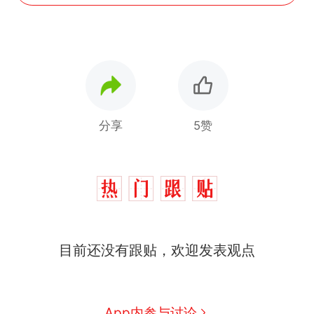
分享
5赞
制裁瓜子饺子，美国怕什
热
目前还没有跟贴，欢迎发表观点
么？
那个在床头放菜刀的女孩，
新
因老师一句“跟我回家”改写了
人生
费大厨“全国小炒肉大王”称
App内参与讨论