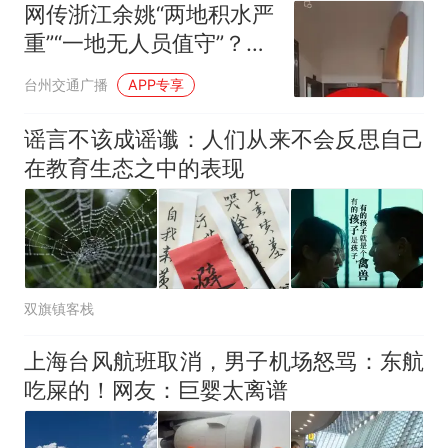
电力部门回应
网传浙江余姚“两地积水严
大雨将至一家老小6分钟抢收完
重”“一地无人员值守”？谣
1千斤稻谷
言！目前公安部门已介入
十多万人报名的考试，成绩
热
台州交通广播
APP专享
处置，不实帖文已删除
全部作废，公平么？
谣言不该成谣谶：人们从来不会反思自己
在教育生态之中的表现
双旗镇客栈
上海台风航班取消，男子机场怒骂：东航
吃屎的！网友：巨婴太离谱