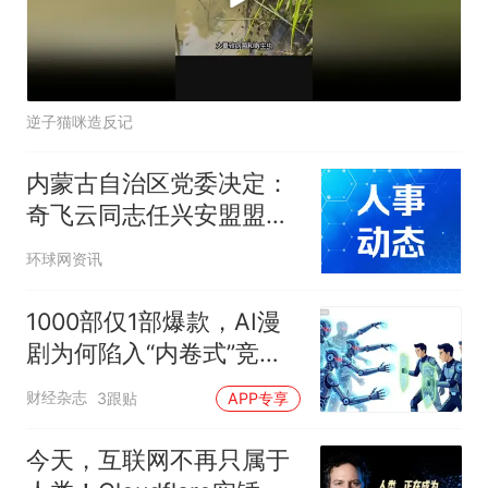
逆子猫咪造反记
内蒙古自治区党委决定：
奇飞云同志任兴安盟盟委
委员、书记，苏和同志不
环球网资讯
再兼任
1000部仅1部爆款，AI漫
剧为何陷入“内卷式”竞
争？
财经杂志
3跟贴
APP专享
今天，互联网不再只属于