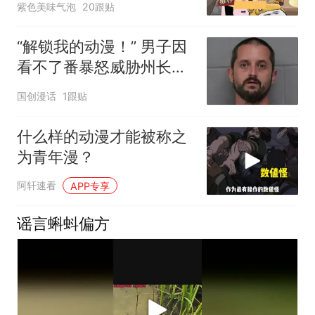
紫色美味气泡
20跟贴
“解锁我的动漫！” 男子因
看不了番暴怒威胁州长办
公室，被重罪逮捕
国创漫话
1跟贴
什么样的动漫才能被称之
为青年漫？
阿轩速看
APP专享
谣言蝌蚪偏方