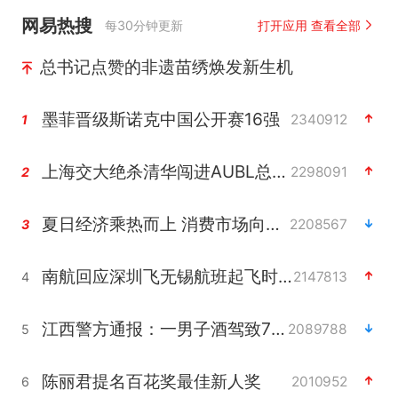
网易热搜
每30分钟更新
打开应用 查看全部
总书记点赞的非遗苗绣焕发新生机
墨菲晋级斯诺克中国公开赛16强
2340912
1
上海交大绝杀清华闯进AUBL总决赛
2298091
2
夏日经济乘热而上 消费市场向新而行
2208567
3
南航回应深圳飞无锡航班起飞时遭雷击
2147813
4
江西警方通报：一男子酒驾致7人受伤
2089788
5
陈丽君提名百花奖最佳新人奖
2010952
6