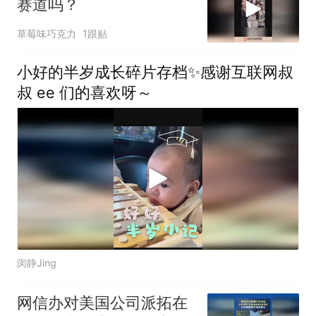
赛道吗？
草莓味巧克力
1跟贴
小好的半岁成长碎片存档✨感谢互联网叔
叔 ee 们的喜欢呀～
闵静Jing
网信办对美国公司派拓在