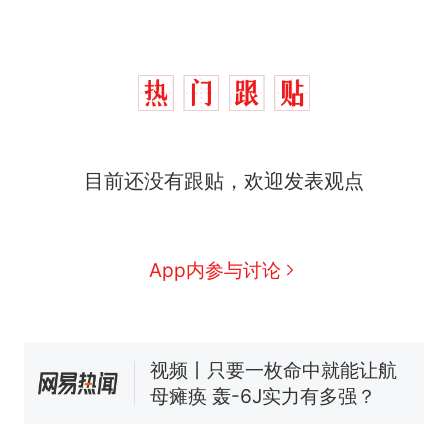
目前还没有跟贴，欢迎发表观点
十多万人报名的考试，成绩
热
全部作废，公平么？
全球唯一没有法定首都的国
新
App内参与讨论
家，刚改国名，总统就邀请中
国大使骑行绕了几乎整个国境
5万的小车卖不动，40万以上
线一圈，还曾两次到中国寻根
的抢着买
视频丨只要一枚命中就能让航
母瘫痪 轰-6J实力有多强？
空调24小时开着反而更省电？