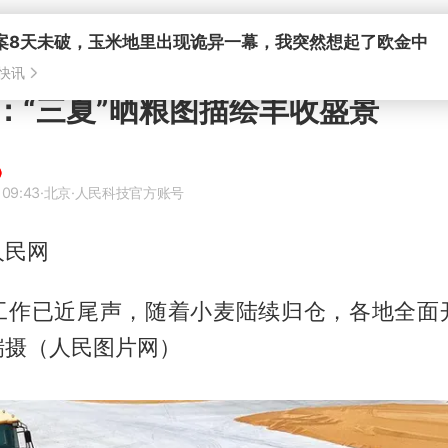
案8天未破，玉米地里出现诡异一幕，我突然想起了欧金中
快讯
：“三夏”晒粮图描绘丰收盛景
 09:43
·北京
·人民科技官方账号
人民网
工作已近尾声，随着小麦陆续归仓，各地全面
瑞摄（人民图片网）