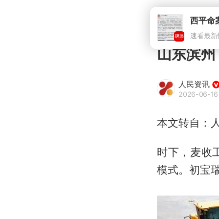
西平命
速看最新
山东滨州
人民资讯
2026-06-16
本文转自：
时下，麦收
模式。初宝