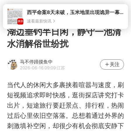
打开
湖边垂钓半日闲，静守一池清
水消解俗世纷扰
马不停蹄摸鱼中
关注
2026-06-16 09:09
·江苏
当代人的休闲大多裹挟着喧嚣与速度，刷
短视频追求即时快感，逛街探店讲究打卡
出片，短途旅行要赶景点、排行程，热闹
过后心里依旧空落落。总想着通过外界的
刺激填补空闲，却很少有机会彻底安静下