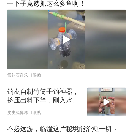
一下子竟然抓这么多鱼啊！
雪花石音乐
1跟贴
钓友自制竹筒垂钓神器，
挤压出料下竿，刚入水就
迎来凶猛咬口！
皮皮流鼻涕
1跟贴
不必远游，临潼这片秘境能治愈一切～