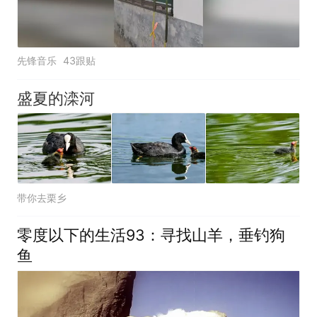
先锋音乐
43跟贴
盛夏的滦河
带你去栗乡
零度以下的生活93：寻找山羊，垂钓狗
鱼