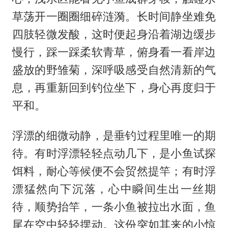
草荡开一圈圈细碎涟漪。长时间静坐难免
四肢轻微发酸，这时便起身沿着湖边缓步
慢行，踩一踩柔软青草，俯身看一看岸边
盛放的野雏菊，深呼吸感受自然清新的气
息，再重新回到钓位坐下，身心再度归于
平和。
浮漂的细微动静，是垂钓过程里唯一的期
待。有时浮漂轻轻点动几下，是小鱼试探
饵料，耐心等候便不会贸然提竿；有时浮
漂猛然向下沉落，心中瞬间生出一丝期
待，顺势抬竿，一条小鱼被拉出水面，鱼
尾在空中轻轻摆动。这份突如其来的小惊