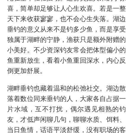
喜，简单却足够让人心生欢喜。若是一整
天下来收获寥寥，也不会心生失落。湖边
垂钓的意义从来不是钓多少鱼，而是享受
独属于湖畔的宁静，渔获只是额外附赠的
小美好。不少资深钓友常会把体型偏小的
鱼重新放生，看着小鱼重回深水，内心反
倒更加舒展。
湖畔垂钓也藏着温和的松弛社交。湖边散
落着数位同来垂钓的人，大家各自占据一
片水域，互不打扰，偶尔遇见相熟的钓
友，才低声闲聊几句，聊聊水质、饵料、
当日鱼情，话语平淡舒缓，没有职场的客