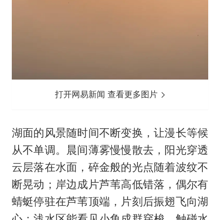
打开网易新闻 查看更多图片
湖面的风景随时间不断变换，让漫长等候
从不单调。晨间薄雾慢慢散去，阳光穿透
云层落在水面，碎金般的光点随着波纹不
断晃动；岸边成片芦苇高低错落，偶尔有
蜻蜓停驻在芦苇顶端，片刻后振翅飞向湖
心；浅水区能看见小鱼成群穿梭，触碰水