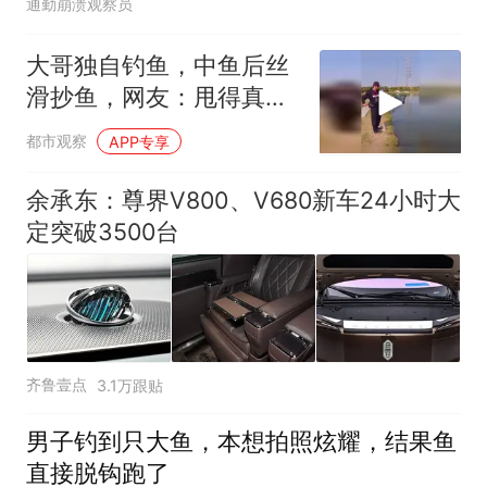
通勤崩溃观察员
大哥独自钓鱼，中鱼后丝
滑抄鱼，网友：甩得真
好，就像当初她甩你一样
都市观察
APP专享
余承东：尊界V800、V680新车24小时大
定突破3500台
齐鲁壹点
3.1万跟贴
男子钓到只大鱼，本想拍照炫耀，结果鱼
直接脱钩跑了