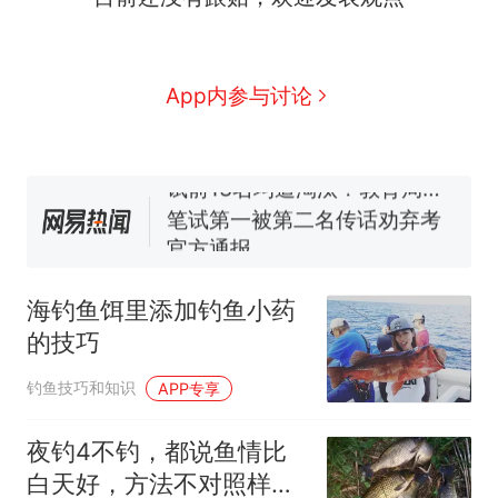
人生
费大厨“全国小炒肉大王”称
新
号，仅凭视频评出？中国烹饪
协会回应
台风"白海豚"中心附近最大风
App内参与讨论
力已达15级 最新研判
佛山一中学招聘物理教师，笔
试前13名均遭淘汰？教育局：
已叫停招聘，成立调查组全面
笔试第一被第二名传话劝弃考
核查
官方通报
享界G9车型预售价公布：
43.98万起
海钓鱼饵里添加钓鱼小药
那个在床头放菜刀的女孩，
热
的技巧
因老师一句“跟我回家”改写了
人生
钓鱼技巧和知识
APP专享
夜钓4不钓，都说鱼情比
白天好，方法不对照样空