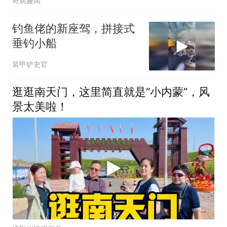
奇观趣闻
钓鱼佬的新座驾，拼接式
垂钓小船
装甲铲史官
逛逛南天门，这里简直就是“小内蒙”，风
景太美啦！