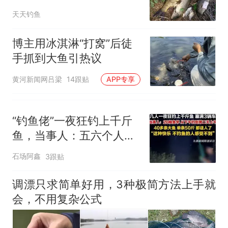
军
天天钓鱼
博主用冰淇淋“打窝”后徒
手抓到大鱼引热议
黄河新闻网吕梁
14跟贴
APP专享
“钓鱼佬”一夜狂钓上千斤
鱼，当事人：五六个人架
起20根鱼竿，钓40多条大
石场阿鑫
3跟贴
鱼单条约50斤
调漂只求简单好用，3种极简方法上手就
会，不用复杂公式