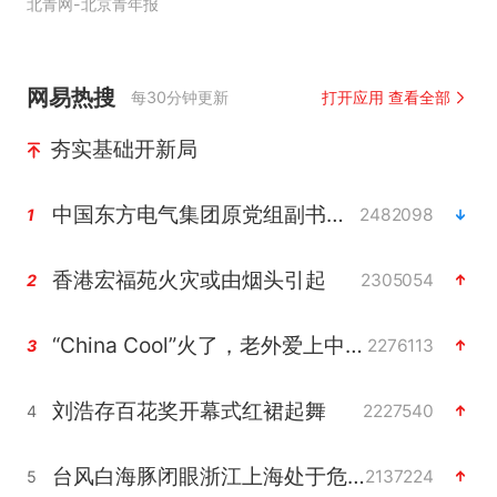
北青网-北京青年报
网易热搜
每30分钟更新
打开应用 查看全部
夯实基础开新局
中国东方电气集团原党组副书记、董事宋致远被查
2482098
1
香港宏福苑火灾或由烟头引起
2305054
2
“China Cool”火了，老外爱上中国避暑游
2276113
3
刘浩存百花奖开幕式红裙起舞
2227540
4
台风白海豚闭眼浙江上海处于危险半圆
2137224
5