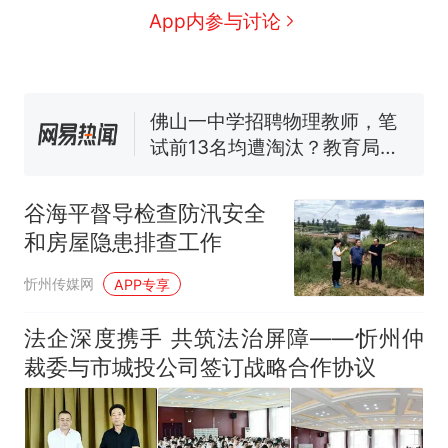
协会回应
美国渔民钓获鲨鱼徒手将其拽
App内参与讨论
回大海 目击者直呼震惊 （视频
来源：参考消息）
笔试第一被第二名传话劝弃考
官方通报
佛山一中学招聘物理教师，笔
试前13名均遭淘汰？教育局：
已叫停招聘，成立调查组全面
台风"白海豚"中心附近最大风
核查
力已达15级 最新研判
谷海平督导检查防汛安全
那个在床头放菜刀的女孩，
热
和房屋隐患排查工作
因老师一句“跟我回家”改写了
人生
忻州传媒网
APP专享
法企深度携手 共筑法治屏障——忻州仲
裁委与市城投公司签订战略合作协议