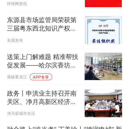
环球网资讯
东源县市场监管局荣获第
三届粤东西北知识产权创
新运用大赛“最佳组织奖”
东源发布
送策上门解难题 精准帮扶
促发展——哈尔滨香坊区
市场监管局深入企业开展
港媒看龙江
APP专享
全链条合规助企服务
政务丨申洪业主持召开南
关区、净月高新区经济运
行专题调度会
净月新城市生活