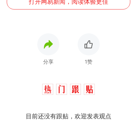
打开网易新闻，阅读体验更佳
分享
1赞
那个在床头放菜刀的女孩，
热
目前还没有跟贴，欢迎发表观点
因老师一句“跟我回家”改写了
人生
费大厨“全国小炒肉大王”称
新
号，仅凭视频评出？中国烹饪