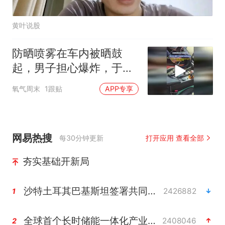
黄叶说股
防晒喷雾在车内被晒鼓
起，男子担心爆炸，于是
用钳子将其拿出来
氧气周末
1跟贴
APP专享
网易热搜
每30分钟更新
打开应用 查看全部
夯实基础开新局
沙特土耳其巴基斯坦签署共同防务协议
2426882
1
全球首个长时储能一体化产业园量产
2408046
2