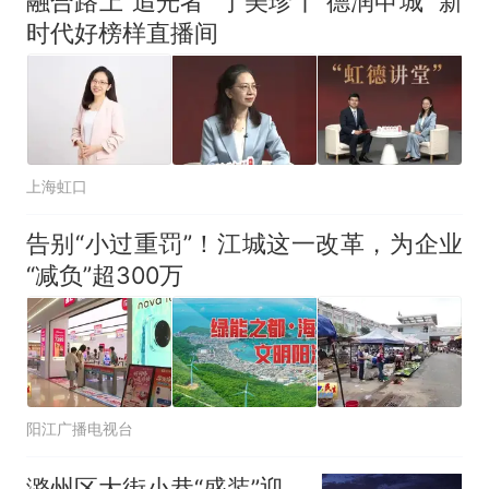
融合路上“追光者” 丁美珍丨“德润申城” 新
时代好榜样直播间
上海虹口
告别“小过重罚”！江城这一改革，为企业
“减负”超300万
阳江广播电视台
潞州区大街小巷“盛装”迎