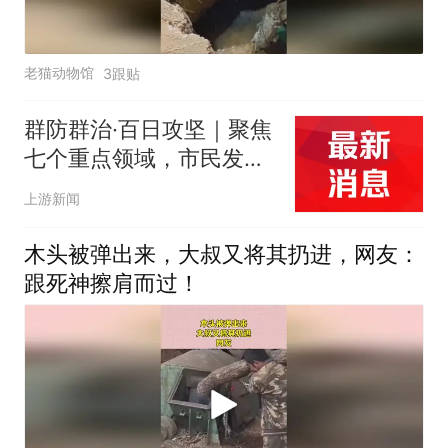
老猫动物馆
3跟贴
群防群治·百日攻坚｜聚焦
七个重点领域，市民发现
安全隐患可随手拍、即时
上游新闻
报
木头被弹出来，大叔又将其扔进，网友：
跟死神擦肩而过！