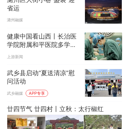
省运
潞州融媒
健康中国看山西丨长治医
学院附属和平医院多学科
协作，助力高危产妇圆了
上游新闻
“母亲梦”
武乡县启动“夏送清凉”慰
问活动
武乡融媒
APP专享
廿四节气 廿四村丨立秋：太行椒红