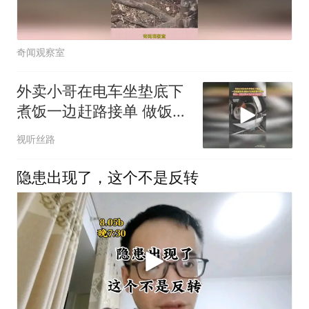
奇闻观察室
外卖小哥在电车坐垫底下
煮饭一边赶路接单 做饭干
活两样都不耽误网友：这
视听丝路
样真的不会有安全隐患吗
隐患出现了，这个不是反转