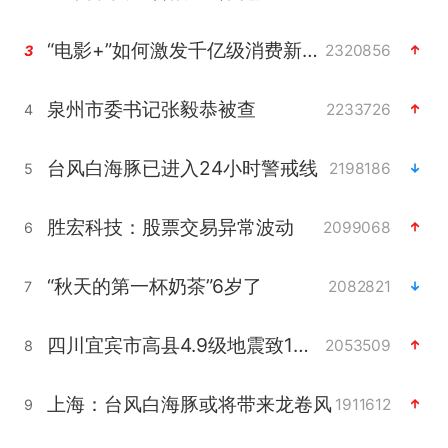
“电影+”如何激发千亿级消费新活力？
2320856
3
泉州市委书记张毅恭被查
2233726
4
台风白海豚已进入24小时警戒线
2198186
5
胜宏科技：股票交易异常波动
2099068
6
“秋天的第一杯奶茶”6岁了
2082821
7
四川宜宾市高县4.9级地震致1人死亡
2053509
8
上海：台风白海豚或将带来龙卷风
1911612
9