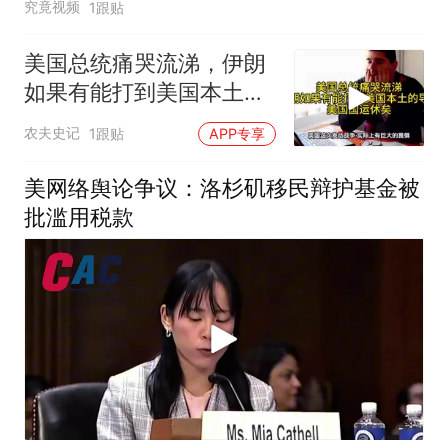
究竟视频
1跟贴
美国总统痛哭流涕，伊朗
如果有能打到美国本土导
弹，美国国运休矣
农夫史记
1跟贴
APP专享
美网络舆论争议：洛杉矶移民辩护基金被
批滥用税款