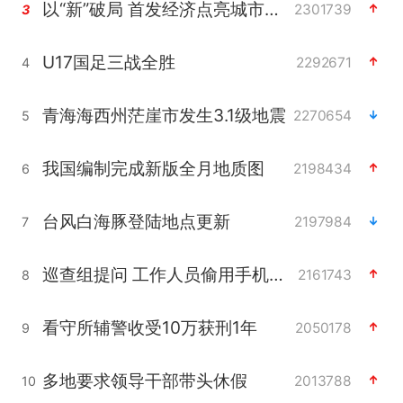
以“新”破局 首发经济点亮城市消费活力
2301739
3
U17国足三战全胜
2292671
4
青海海西州茫崖市发生3.1级地震
2270654
5
我国编制完成新版全月地质图
2198434
6
台风白海豚登陆地点更新
2197984
7
巡查组提问 工作人员偷用手机查答案
2161743
8
看守所辅警收受10万获刑1年
2050178
9
多地要求领导干部带头休假
2013788
10