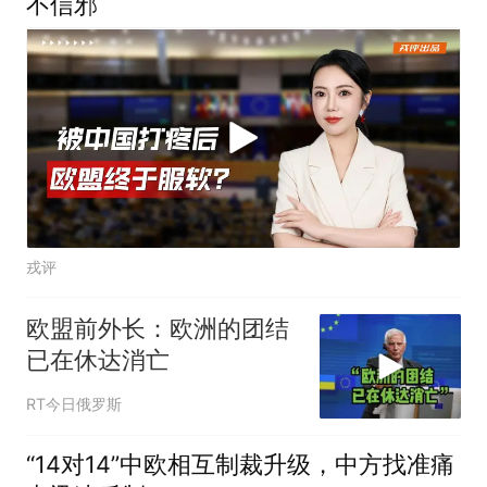
不信邪
戎评
欧盟前外长：欧洲的团结
已在休达消亡
RT今日俄罗斯
“14对14”中欧相互制裁升级，中方找准痛