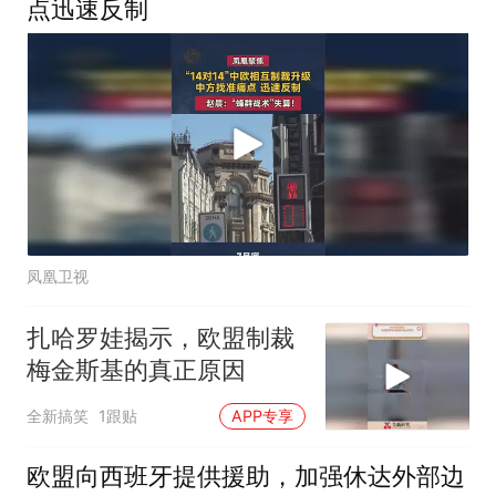
点迅速反制
凤凰卫视
扎哈罗娃揭示，欧盟制裁
梅金斯基的真正原因
全新搞笑
1跟贴
APP专享
欧盟向西班牙提供援助，加强休达外部边