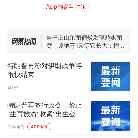
人生
制裁瓜子饺子，美国怕什
新
App内参与讨论
么？
费大厨“全国小炒肉大王”称
号，仅凭视频评出？中国烹饪
协会回应
男子上山采菌偶然发现鸡枞菌
窝，原地守1天等它长大：挖了
140多朵
美国渔民钓获鲨鱼徒手将其拽
回大海 目击者直呼震惊 （视频
特朗普再称对伊朗战争将
来源：参考消息）
笔试第一被第二名传话劝弃考
很快结束
官方通报
那个在床头放菜刀的女孩，
热
财联社
因老师一句“跟我回家”改写了
人生
特朗普再签行政令，禁止
“生育旅游”收紧“出生公民
权”
澎湃新闻
APP专享