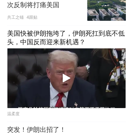
次反制将打痛美国
共工之锚
4跟贴
美国快被伊朗拖垮了，伊朗死扛到底不低
头，中国反而迎来新机遇？
温柔度
突发！伊朗出招了！