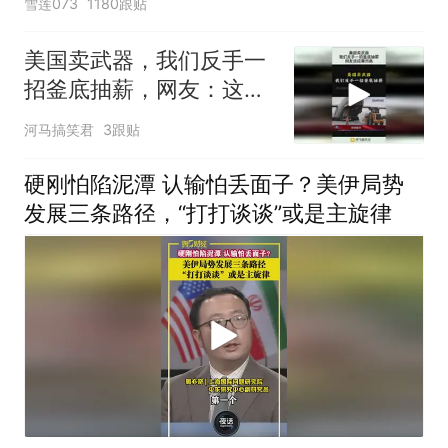
雪莲073
1180跟贴
美国卖武器，我们反手一
招釜底抽薪，网友：这招
果然高！
河马搞笑君
3跟贴
硬刚怕陷泥潭 认输怕丢面子？美伊局势
发展三条路径，“打打谈谈”或是主旋律