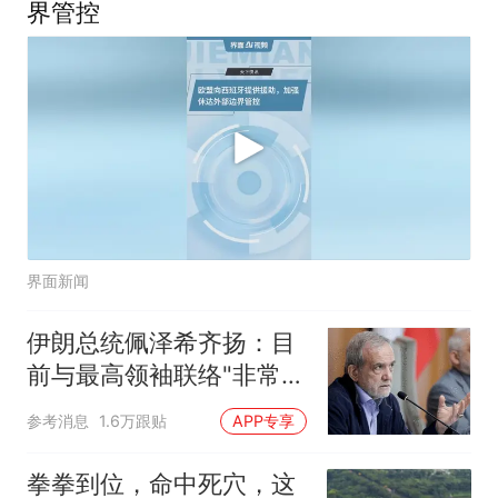
界管控
界面新闻
伊朗总统佩泽希齐扬：目
前与最高领袖联络"非常困
难"
参考消息
1.6万跟贴
APP专享
拳拳到位，命中死穴，这