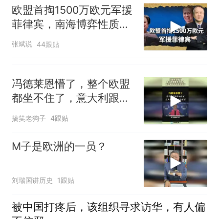
欧盟首掏1500万欧元军援
菲律宾，南海博弈性质彻
底变了
张斌说
44跟贴
冯德莱恩懵了，整个欧盟
都坐不住了，意大利跟中
国越走越近！
搞笑老狗子
4跟贴
M子是欧洲的一员？
刘瑞国讲历史
1跟贴
被中国打疼后，该组织寻求访华，有人偏