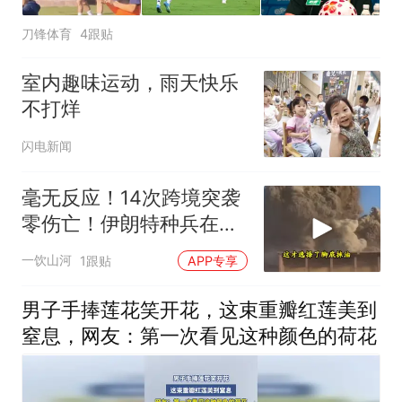
刀锋体育
4跟贴
室内趣味运动，雨天快乐
不打烊
闪电新闻
毫无反应！14次跨境突袭
零伤亡！伊朗特种兵在美
军眼皮底下抓人，美情报
一饮山河
1跟贴
APP专享
网成了摆设
男子手捧莲花笑开花，这束重瓣红莲美到
窒息，网友：第一次看见这种颜色的荷花