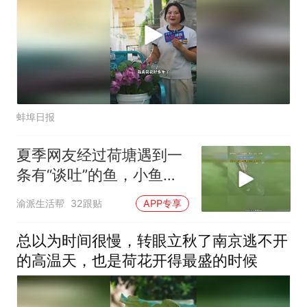
蚌埠日报
夏季网友经过荷塘遇到一
条有“谈吐”的鱼，小鱼在
荷叶上吐泡泡
渝派生活帮
32跟贴
APP专享
总以为时间很慢，转眼立秋了南京逃不开
的高温天，也是荷花开得最盛的时候