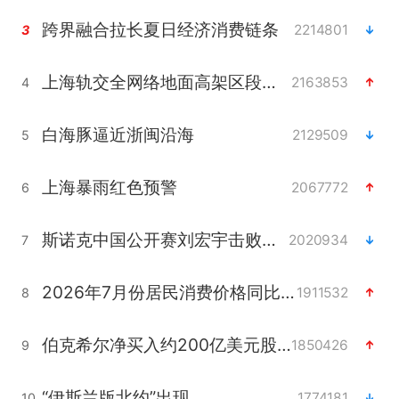
跨界融合拉长夏日经济消费链条
2214801
3
上海轨交全网络地面高架区段限速运行
2163853
4
白海豚逼近浙闽沿海
2129509
5
上海暴雨红色预警
2067772
6
斯诺克中国公开赛刘宏宇击败霍金斯
2020934
7
2026年7月份居民消费价格同比上涨0.5%
1911532
8
伯克希尔净买入约200亿美元股票
1850426
9
“伊斯兰版北约”出现
1774181
10