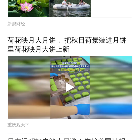
新浪财经
荷花映月大月饼， 把秋日荷景装进月饼
里荷花映月大饼上新
重庆观天下