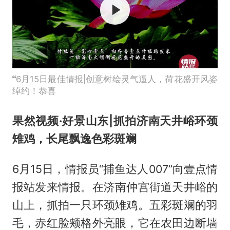
6月15日最佳情报|创意树绘灵气逼人，荷花盛开风姿
绰约！恭喜
果然视频·好景山东|抓拍济南天井峪环颈
雉鸡，长尾飘逸色彩斑斓
6月15日，情报员“捕鱼达人007”向壹点情
报站发来情报。在济南仲宫街道天井峪的
山上，抓拍一只环颈雉鸡。五彩斑斓的羽
毛，赤红脸颊格外亮眼，它在农田边断墙