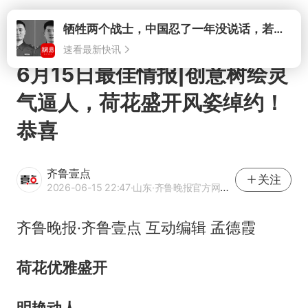
打开
6月15日最佳情报|创意树绘灵
气逼人，荷花盛开风姿绰约！
恭喜
齐鲁壹点
关注
2026-06-15 22:47
·山东
·齐鲁晚报官方网易号
齐鲁晚报·齐鲁壹点 互动编辑 孟德霞
荷花优雅盛开