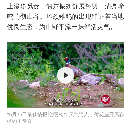
上漫步觅食，偶尔振翅舒展翎羽，清亮啼
鸣响彻山谷。环颈雉鸡的出现印证着当地
优良生态，为山野平添一抹鲜活灵气。
6月15日最佳情报|创意树绘灵气逼人，荷花盛开风姿
绰约！恭喜