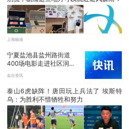
上海杨浦
宁夏盐池县盐州路街道
400场电影走进社区润民
心
金台资讯
泰山6虎缺阵！唐田玩上兵法了 埃斯特
乌：为胜利不惜牺牲和努力