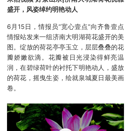
盛开，风姿绰约明艳动人
6月15日，情报员“宽心壹点”向齐鲁壹点
情报站发来一组济南大明湖荷花盛开的美
图。绽放的荷花亭亭玉立，层层叠叠的花
瓣娇嫩欲滴。花瓣被日光浸染得鲜亮温
润，在碧绿荷叶的衬托下明艳动人，盛放
的荷花，摇曳生姿，绘就泉城夏日最美画
卷。