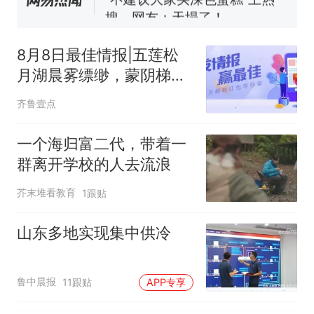
核查
搜，网友：天塌了！
十多万人报名的考试，成绩
热
全部作废，公平么？
8月8日最佳情报|五莲松
月湖晨雾缥缈，蒙阴梯田
宛若大地调色盘
齐鲁壹点
一个海归富二代，带着一
群离开学校的人去流浪
芥末堆看教育
1跟贴
山东多地实现集中供冷
鲁中晨报
11跟贴
APP专享