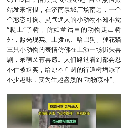
站发来情报，在济南泉城广场南边，一个
个憨态可掬、灵气逼人的小动物不知不觉
“爬上”了树，仿如童话里的动物走出树
外，照亮现实。土拨鼠、哈巴狗、狸花猫
三只小动物的表情仿佛在上演一场街头喜
剧，呆萌又有喜感。人们路过看到都会忍
不住被逗笑，给原本单调的行道树增添了
不少趣味，变为生趣盎然的“动物森林”。