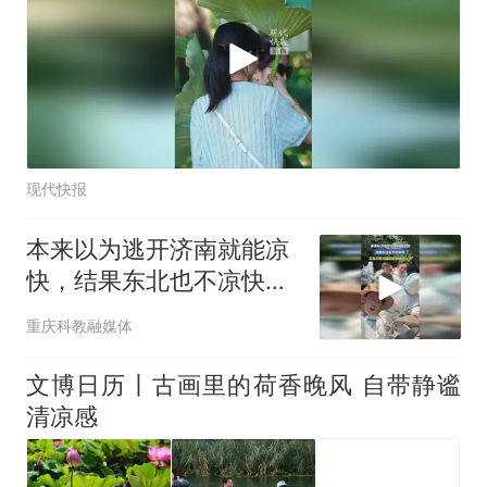
现代快报
本来以为逃开济南就能凉
快，结果东北也不凉快
啊，又热又晒，娃直接热
重庆科教融媒体
到崩溃大哭
文博日历丨古画里的荷香晚风 自带静谧
清凉感