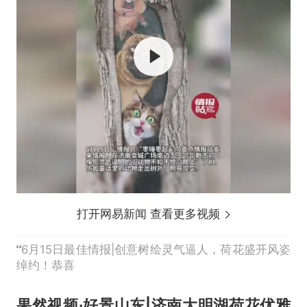
打开网易新闻 查看更多视频
6月15日最佳情报|创意树绘灵气逼人，荷花盛开风姿
绰约！恭喜
果然视频·好景山东|济南大明湖荷花优雅