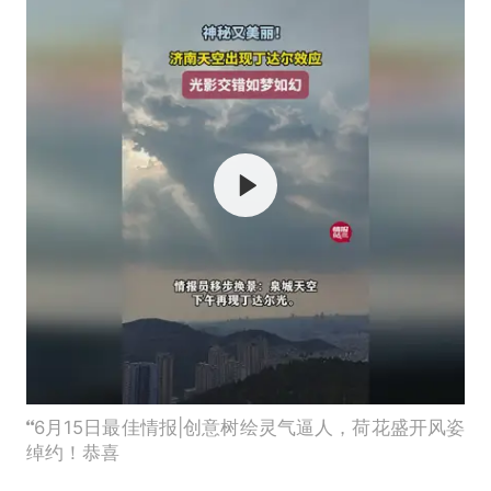
6月15日最佳情报|创意树绘灵气逼人，荷花盛开风姿
绰约！恭喜