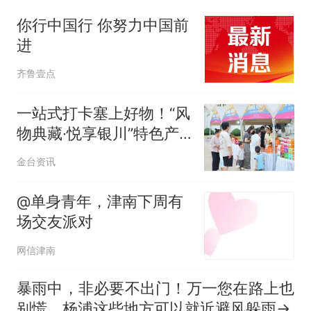
你行中国行 你努力中国前
进
齐鲁壹点
一站式打卡塞上好物！“风
物典藏·悦享银川”特色产
品体验活动开展
金台资讯
@单身青年，津南下周有
场交友派对
网信津南
暴雨中，非必要不出门！万一您在路上也
别慌，杨浦这些地方可以就近避风躲雨→