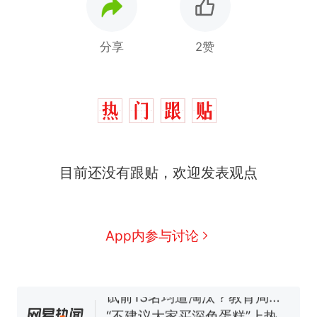
分享
2赞
十多万人报名的考试，成绩
热
全部作废，公平么？
搬家报价570元，搬到楼下
新
目前还没有跟贴，欢迎发表观点
交5060元才肯搬上楼！女子傻
眼了……
空调24小时开着反而更省电？
电力部门回应
视频丨只要一枚命中就能让航
App内参与讨论
母瘫痪 轰-6J实力有多强？
佛山一中学招聘物理教师，笔
试前13名均遭淘汰？教育局：
已叫停招聘，成立调查组全面
“不建议大家买深色蛋糕”上热