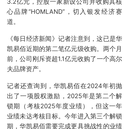
3.2亿元，控股一家新设公司并收购其核
心品牌“HOMLAND”，切入银发经济赛
道。
《每日经济新闻》记者注意到，这已是华
凯易佰近期的第二笔亿元级收购。两个月
前，公司刚斥资超1.1亿元收购了一个高尔
夫品牌资产。
记者还查询到，华凯易佰在2024年初抛
出了一项股权激励，2025年是第二个解
锁期（考核2025年度业绩），但这一年
业绩未达考核目标。今年进入第三个解锁
期，华凯易佰需要完成更具挑战性的业绩