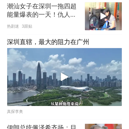
潮汕女子在深圳一拖四超
能量爆表的一天！仇人看
了都得释怀
热剧迷
3跟贴
深圳直辖，最大的阻力在广州
真探李奥
伊朗总统佩泽希齐扬：目