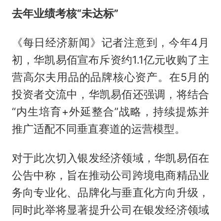
去年业绩考核“未达标”
《每日经济新闻》记者注意到，今年4月
初，华凯易佰宣布斥资约1.1亿元收购了主
营高尔夫用品的品牌核心资产。在5月的
投资者交流中，华凯易佰还强调，将结合
“内生培育+外延整合”战略，持续提炼并
推广适配不同垂直赛道的运营模型。
对于此次切入银发经济领域，华凯易佰在
公告中称，旨在推动公司跨境电商精品业
务向专业化、品牌化与垂直化方向升级，
同时此举将显著提升公司在银发经济领域