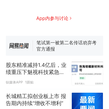
协会回应
男子上山采菌偶然发现鸡枞菌
窝，原地守1天等它长大：挖了
140多朵
美国渔民钓获鲨鱼徒手将其拽
App内参与讨论
回大海 目击者直呼震惊 （视频
来源：参考消息）
那个在床头放菜刀的女孩，因
老师一句“跟我回家”改写了人
生
笔试第一被第二名传话劝弃考
官方通报
制裁瓜子饺子，美国怕什
热
么？
股东精准减持1.4亿后，业
绩重压下魅视科技紧急跨
界磷化铟
钛媒体APP
1跟贴
长城精工拟创业板上市 报
告期内持续“增收不增利”