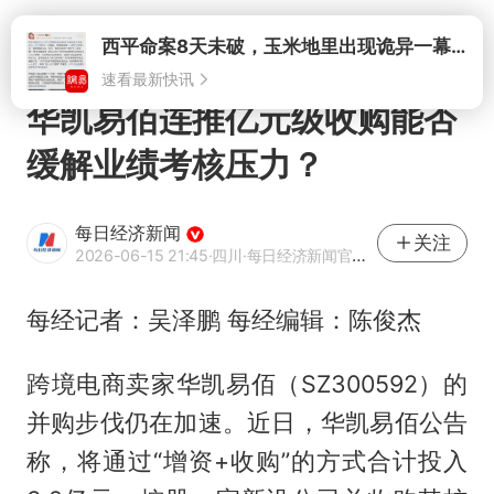
打开
西平命案8天未破，玉米地里出现诡异一幕，我突然想起了欧金中
速看最新快讯
华凯易佰连推亿元级收购能否
缓解业绩考核压力？
每日经济新闻
关注
2026-06-15 21:45
·四川
·每日经济新闻官方网易号
每经记者：吴泽鹏 每经编辑：陈俊杰
跨境电商卖家华凯易佰（SZ300592）的
并购步伐仍在加速。近日，华凯易佰公告
称，将通过“增资+收购”的方式合计投入