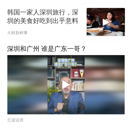
韩国一家人深圳旅行，深
圳的美食好吃到出乎意料
大财新鲜事
深圳和广州 谁是广东一哥？
王波说房