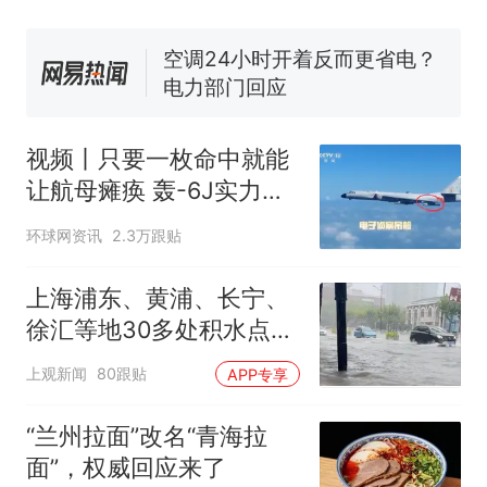
空调24小时开着反而更省电？
电力部门回应
大雨将至一家老小6分钟抢收完
1千斤稻谷
十多万人报名的考试，成绩
热
全部作废，公平么？
视频丨只要一枚命中就能
让航母瘫痪 轰-6J实力有
多强？
环球网资讯
2.3万跟贴
上海浦东、黄浦、长宁、
徐汇等地30多处积水点正
在抢排
上观新闻
80跟贴
APP专享
“兰州拉面”改名“青海拉
面”，权威回应来了