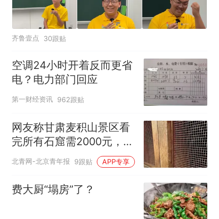
齐鲁壹点
30跟贴
空调24小时开着反而更省
电？电力部门回应
第一财经资讯
962跟贴
网友称甘肃麦积山景区看
完所有石窟需2000元，景
区：部分石窟受特别保
北青网-北京青年报
9跟贴
APP专享
护，游客可按需买
费大厨“塌房”了？