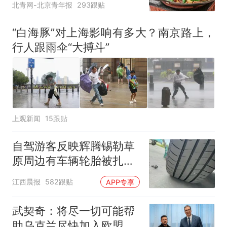
北青网-北京青年报
293跟贴
“白海豚”对上海影响有多大？南京路上，
行人跟雨伞“大搏斗”
上观新闻
15跟贴
自驾游客反映辉腾锡勒草
原周边有车辆轮胎被扎，
修理店铺换胎价格高达千
江西晨报
582跟贴
APP专享
元，官方发布情况通报
武契奇：将尽一切可能帮
助乌克兰尽快加入欧盟