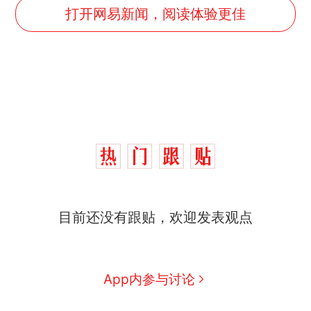
打开网易新闻，阅读体验更佳
十多万人报名的考试，成绩
热
全部作废，公平么？
全球唯一没有法定首都的国
新
目前还没有跟贴，欢迎发表观点
家，刚改国名，总统就邀请中
国大使骑行绕了几乎整个国境
5万的小车卖不动，40万以上
线一圈，还曾两次到中国寻根
的抢着买
视频丨只要一枚命中就能让航
App内参与讨论
母瘫痪 轰-6J实力有多强？