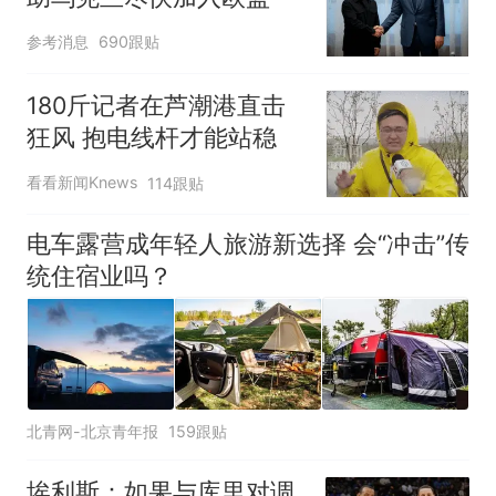
参考消息
690跟贴
180斤记者在芦潮港直击
狂风 抱电线杆才能站稳
看看新闻Knews
114跟贴
电车露营成年轻人旅游新选择 会“冲击”传
统住宿业吗？
北青网-北京青年报
159跟贴
埃利斯：如果与库里对调