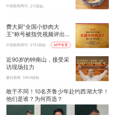
中国新闻周刊
217跟贴
费大厨"全国小炒肉大
王"称号被指凭视频评出
官方回应
中国新闻周刊
2751跟贴
APP专享
近90岁的钟南山，接受采
访现场拉力
极目新闻
5854跟贴
敢于不同！10名齐鲁少年赴约西湖大学！
他们是谁？为何而选？