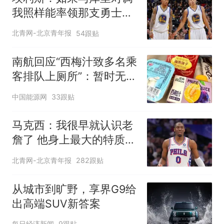
我照样能率领那支勇士取
得现在的成就
北青网-北京青年报
54跟贴
南航回应“西梅汁致多名乘
客排队上厕所”：暂时无法
核查是否发放西梅汁
中国能源网
33跟贴
马克西：我很早就认识老
詹了 他身上最大的特质就
是谦逊
北青网-北京青年报
282跟贴
从城市到旷野，享界G9给
出高端SUV新答案
每日经济新闻
9跟贴