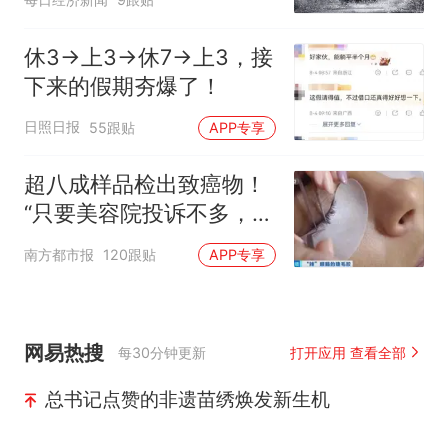
休3→上3→休7→上3，接
下来的假期夯爆了！
日照日报
55跟贴
APP专享
超八成样品检出致癌物！
“只要美容院投诉不多，店
家就不会更换产品”
南方都市报
120跟贴
APP专享
网易热搜
每30分钟更新
打开应用 查看全部
总书记点赞的非遗苗绣焕发新生机