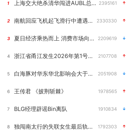
上海交大绝杀清华闯进AUBL总决赛
2395161
1
南航回应飞机起飞滑行中遭遇雷击
2330330
2
夏日经济乘热而上 消费市场向新而行
2209619
3
浙江省甬江发生2026年第1号洪水
2107708
4
白海豚对华东华北影响会大于巴威
2051908
5
王传君 《披荆斩棘》
1978565
6
BLG经理辟谣Bin离队
1910834
7
独闯南太行的失联女生最后轨迹已确认
1792303
8