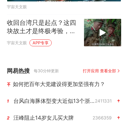
宇宙天文眼
收回台湾只是起点？这四
块故土才是终极考验，华
夏版图何时拼全？
宇宙天文眼
APP专享
网易热搜
每30分钟更新
打开应用 查看全部
如何把百年大党建设得更加坚强有力？
台风白海豚体型变大近似13个浙江面积
2411331
1
汪峰阻止14岁女儿买大牌
2366359
2