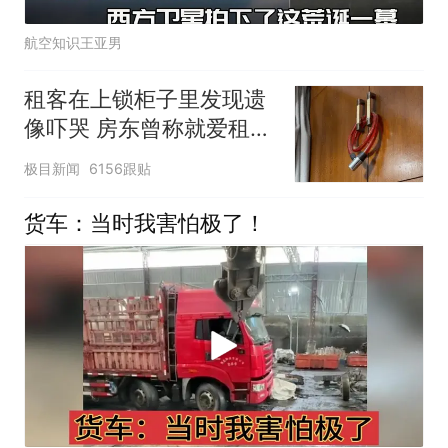
航空知识王亚男
租客在上锁柜子里发现遗
像吓哭 房东曾称就爱租给
男生
极目新闻
6156跟贴
货车：当时我害怕极了！