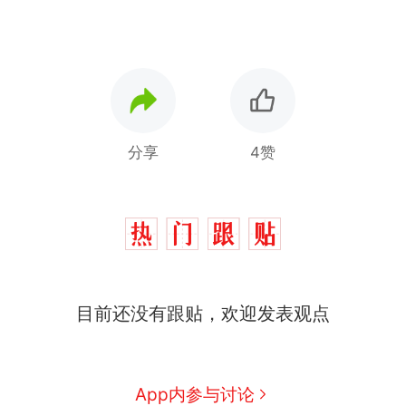
分享
4赞
那个在床头放菜刀的女孩，
热
因老师一句“跟我回家”改写了
人生
制裁瓜子饺子，美国怕什
新
目前还没有跟贴，欢迎发表观点
么？
费大厨“全国小炒肉大王”称
号，仅凭视频评出？中国烹饪
协会回应
男子上山采菌偶然发现鸡枞菌
App内参与讨论