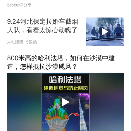
悦悦知识分享
9.24河北保定拉婚车截烟
大队，看着太惊心动魄了
呆毛隆隆
5跟贴
800米高的哈利法塔，如何在沙漠中建
造，怎样抵抗沙漠飓风？