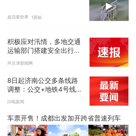
超话看世界
1跟贴
积极应对汛情，多地交通
运输部门搭建安全出行防
线
环京津新闻网
8日起济南公交多条线路
调整：公交+地铁4号线接
驳再优化，还能掐点等公
闪电新闻
交
车票开售！成都出发加开跨省普速列车