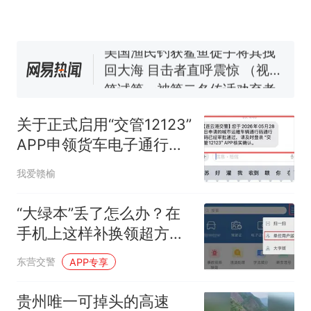
窝，原地守1天等它长大：挖了
140多朵
美国渔民钓获鲨鱼徒手将其拽
回大海 目击者直呼震惊 （视频
来源：参考消息）
笔试第一被第二名传话劝弃考
官方通报
那个在床头放菜刀的女孩，
热
因老师一句“跟我回家”改写了
关于正式启用“交管12123”
人生
APP申领货车电子通行码
的公告
我爱赣榆
“大绿本”丢了怎么办？在
手机上这样补换领超方
便！
东营交警
APP专享
贵州唯一可掉头的高速