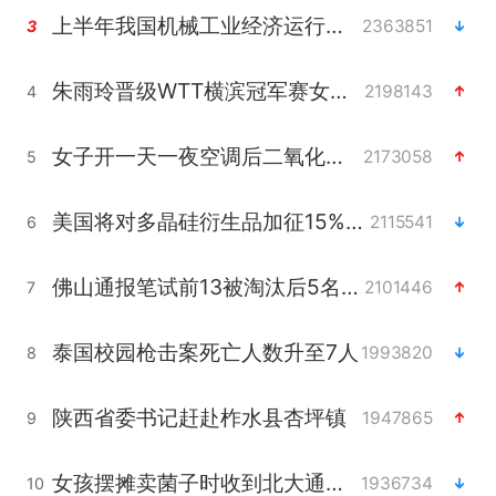
上半年我国机械工业经济运行稳中有进
2363851
3
朱雨玲晋级WTT横滨冠军赛女单八强
2198143
4
女子开一天一夜空调后二氧化碳中毒
2173058
5
美国将对多晶硅衍生品加征15%关税
2115541
6
佛山通报笔试前13被淘汰后5名进体检
2101446
7
泰国校园枪击案死亡人数升至7人
1993820
8
陕西省委书记赶赴柞水县杏坪镇
1947865
9
女孩摆摊卖菌子时收到北大通知书
1936734
10