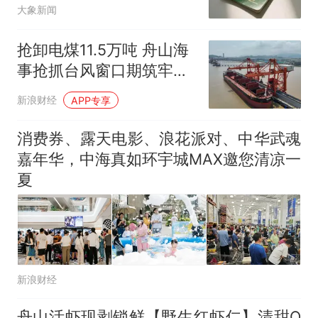
大象新闻
抢卸电煤11.5万吨 舟山海
事抢抓台风窗口期筑牢供
电保障
新浪财经
APP专享
消费券、露天电影、浪花派对、中华武魂
嘉年华，中海真如环宇城MAX邀您清凉一
夏
新浪财经
舟山活虾现剥锁鲜【野生红虾仁】清甜Q