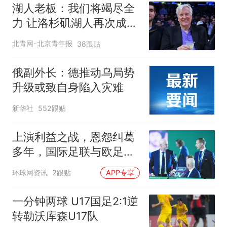
湖人老板：我们将竭尽全
力 让洛杉矶湖人再次成为
冠军之师
北青网-北京青年报
38跟贴
俄副外长：德推动乌局势
升级或致自身陷入灾难
新华社
552跟贴
上演利益之战，恩怨纠葛
多年，国际足联与欧足联
矛盾升级
环球网资讯
2跟贴
APP专享
一分钟两球 U17国足2:1逆
转勒沃库森U17队