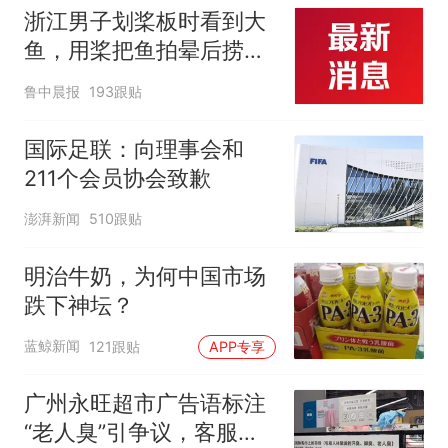
浙江男子划桨板时看到大
鱼，用桨把鱼拍晕后捞
起；当事人：鱼重7斤6
鲁中晨报
193跟贴
两，做成红烧辣子鱼块，
味道很好
国际足联：向理事会和
211个会员协会致歉
澎湃新闻
510跟贴
明治牛奶，为何中国市场
跌下神坛？
蓝鲸新闻
121跟贴
APP专享
广州永旺超市广告语标注
“老人臭”引争议，客服回