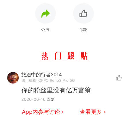
分享
1赞
旅途中的行者2014
四川成都
OPPO Reno3 Pro 5G
你的粉丝里没有亿万富翁
那个在床头放菜刀的女孩，
热
2026-06-16
回复
因老师一句“跟我回家”改写了
人生
制裁瓜子饺子，美国怕什
新
App内参与讨论
查看更多
么？
费大厨“全国小炒肉大王”称