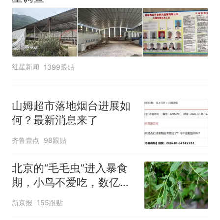
红星新闻
1399跟贴
山姆超市落地烟台进展如
何？最新消息来了
齐鲁壹点
98跟贴
北京的“毛毛虫”进入暴食
期，小鸟不爱吃，数亿头
小蜂迎战
新京报
155跟贴