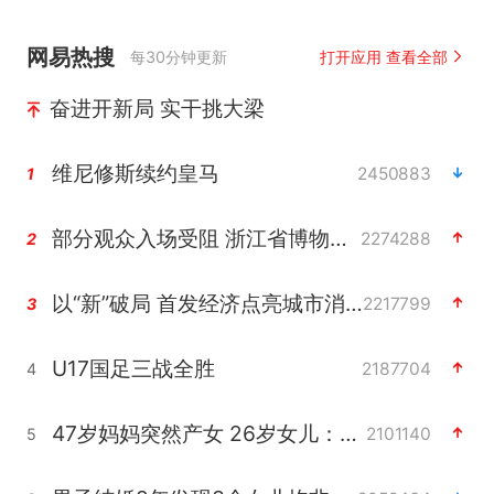
网易热搜
每30分钟更新
打开应用 查看全部
奋进开新局 实干挑大梁
维尼修斯续约皇马
2450883
1
部分观众入场受阻 浙江省博物馆致歉
2274288
2
以“新”破局 首发经济点亮城市消费活力
2217799
3
U17国足三战全胜
2187704
4
47岁妈妈突然产女 26岁女儿：很震惊
2101140
5