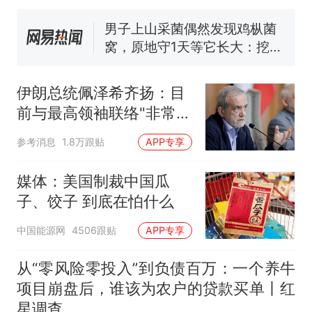
号，仅凭视频评出？中国烹饪
协会回应
男子上山采菌偶然发现鸡枞菌
窝，原地守1天等它长大：挖了
140多朵
美国渔民钓获鲨鱼徒手将其拽
回大海 目击者直呼震惊 （视频
伊朗总统佩泽希齐扬：目
来源：参考消息）
笔试第一被第二名传话劝弃考
前与最高领袖联络"非常困
官方通报
难"
那个在床头放菜刀的女孩，
热
参考消息
1.8万跟贴
APP专享
因老师一句“跟我回家”改写了
人生
媒体：美国制裁中国瓜
子、饺子 到底在怕什么
中国能源网
4506跟贴
APP专享
从“零风险零投入”到负债百万：一个养牛
项目崩盘后，谁该为农户的贷款买单丨红
星调查