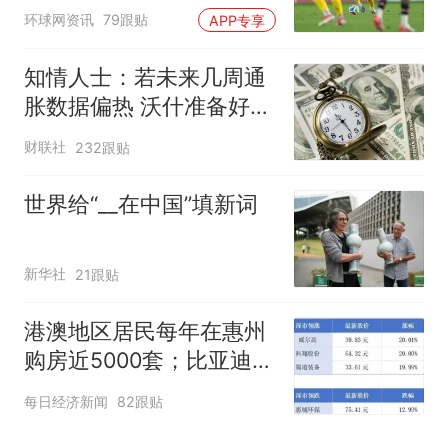
环球网资讯
79跟贴
APP专享
知情人士：若未来几周通
胀数据偏热 沃什准备好加
息
财联社
232跟贴
世界给“__在中国”填新词
新华社
21跟贴
港澳地区居民每年在惠州
购房近5000套；比亚迪销
量跻身全球车企第六丨大
每日经济新闻
82跟贴
湾区财经早参