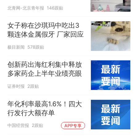
应
北青网-北京青年报
146跟贴
女子称在沙琪玛中吃出3
颗连体金属假牙 厂家回应
极目新闻
578跟贴
创新药出海红利集中释放
多家药企上半年业绩亮眼
证券时报
2跟贴
年化利率最高1.6%！四大
行发行大额存单
中国经营报
2跟贴
APP专享