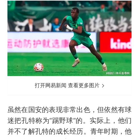
打开网易新闻 查看更多图片
虽然在国安的表现非常出色，但依然有球
迷把孔特称为“踢野球”的。实际上，他们
并不了解孔特的成长经历。青年时期，他