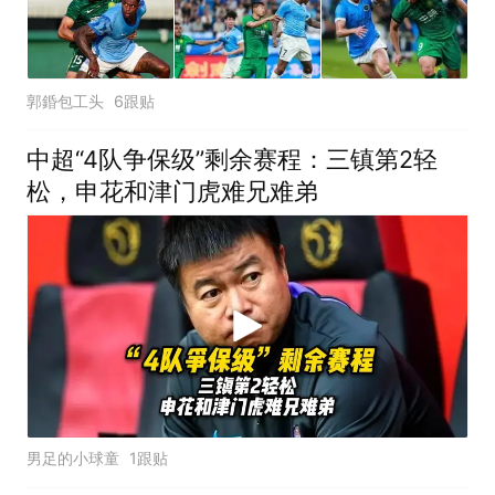
郭錉包工头
6跟贴
中超“4队争保级”剩余赛程：三镇第2轻
松，申花和津门虎难兄难弟
男足的小球童
1跟贴