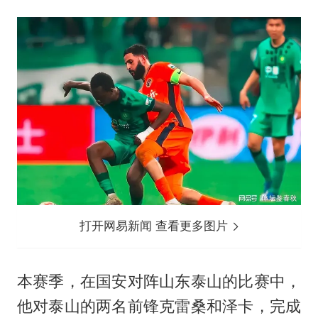
打开网易新闻 查看更多图片
本赛季，在国安对阵山东泰山的比赛中，
他对泰山的两名前锋克雷桑和泽卡，完成