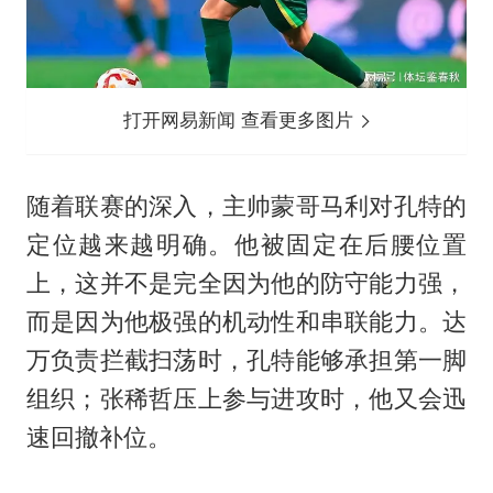
打开网易新闻 查看更多图片
随着联赛的深入，主帅蒙哥马利对孔特的
定位越来越明确。他被固定在后腰位置
上，这并不是完全因为他的防守能力强，
而是因为他极强的机动性和串联能力。达
万负责拦截扫荡时，孔特能够承担第一脚
组织；张稀哲压上参与进攻时，他又会迅
速回撤补位。