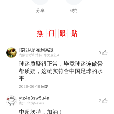
分享
6赞
陪我从帆布到高跟
9
内蒙古呼和浩特
华为麦芒4
球迷质疑很正常，毕竟球迷连傲骨
都质疑，这确实符合中国足球的水
平。
2026-06-16
回复
ytz4e3sw5u4a
7
贵州
华为Nexus
中超坎特，加油！