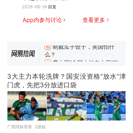
2026-06-16
回复
App内参与讨论
查看更多
制裁瓜子饺子，美国怕什
热
么？
费大厨“全国小炒肉大王”称
新
号，仅凭视频评出？中国烹饪
协会回应
男子上山采菌偶然发现鸡枞菌
窝，原地守1天等它长大：挖了
3大主力本轮洗牌？国安没资格“放水”津
140多朵
美国渔民钓获鲨鱼徒手将其拽
门虎，先把3分放进口袋
回大海 目击者直呼震惊 （视频
来源：参考消息）
那个在床头放菜刀的女孩，因
老师一句“跟我回家”改写了人
生
笔试第一被第二名传话劝弃考
官方通报
广西阿妹香香
2跟贴
制裁瓜子饺子，美国怕什
热