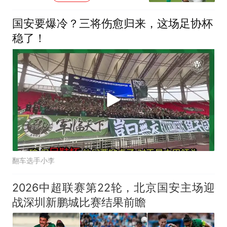
国安要爆冷？三将伤愈归来，这场足协杯
稳了！
翻车选手小李
2026中超联赛第22轮，北京国安主场迎
战深圳新鹏城比赛结果前瞻