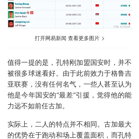
打开网易新闻 查看更多图片
值得一提的是，孔特刚加盟国安时，并不
被很多球迷看好。由于此前效力于格鲁吉
亚联赛，没有任何名气，一些人甚至认为
他是今年国安的“最差”引援，觉得他的能
力远不如前任古加。
实际上，二人的特点并不相同。古加最大
的优势在于跑动和场上覆盖面积，而孔特