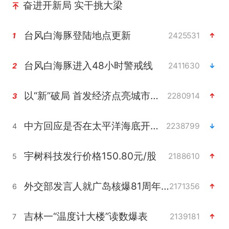
奋进开新局 实干挑大梁
台风白海豚登陆地点更新
2425531
1
台风白海豚进入48小时警戒线
2411630
2
以“新”破局 首发经济点亮城市消费活力
2280914
3
中方回应是否在太平洋海底开采稀土
2238799
4
宇树科技发行价格150.80元/股
2188610
5
外交部发言人就广岛核爆81周年等答记者问
2171356
6
吉林一“温度计大楼”读数爆表
2139181
7