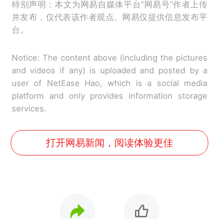
特别声明：本文为网易自媒体平台“网易号”作者上传
并发布，仅代表该作者观点。网易仅提供信息发布平
台。
Notice: The content above (including the pictures
and videos if any) is uploaded and posted by a
user of NetEase Hao, which is a social media
platform and only provides information storage
services.
打开网易新闻，阅读体验更佳