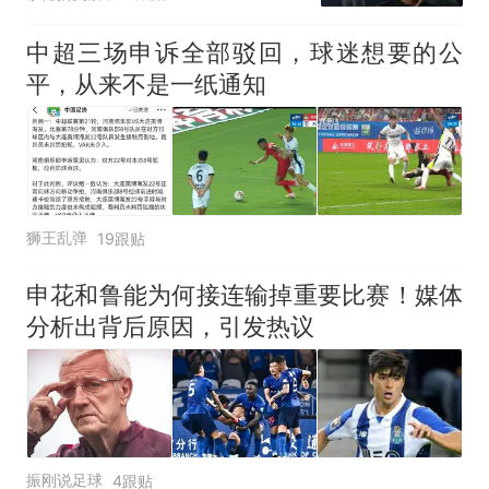
中超三场申诉全部驳回，球迷想要的公
平，从来不是一纸通知
狮王乱弹
19跟贴
申花和鲁能为何接连输掉重要比赛！媒体
分析出背后原因，引发热议
振刚说足球
4跟贴