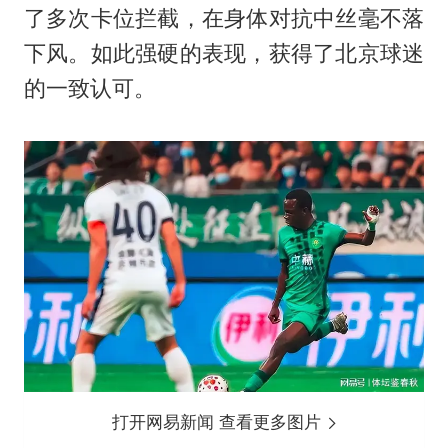
了多次卡位拦截，在身体对抗中丝毫不落
下风。如此强硬的表现，获得了北京球迷
的一致认可。
打开网易新闻 查看更多图片