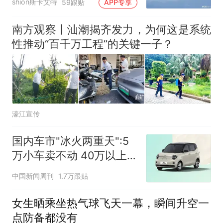
shion斯卡艾特
59跟贴
APP专享
南方观察丨汕潮揭齐发力，为何这是系统
性推动“百千万工程”的关键一子？
濠江宣传
国内车市"冰火两重天":5
万小车卖不动 40万以上
的抢购
中国新闻周刊
1.7万跟贴
女生晒乘坐热气球飞天一幕，瞬间升空一
点防备都没有