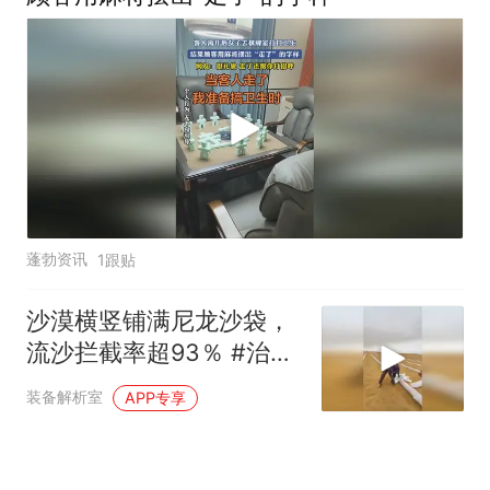
蓬勃资讯
1跟贴
沙漠横竖铺满尼龙沙袋，
流沙拦截率超93％ #治沙
#生态修复 #科普
装备解析室
APP专享