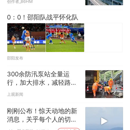
创作者_86HM
0：0！邵阳队战平怀化队
邵阳发布
300余防汛泵站全量运
行，加大排水，减轻路面
积水
上观新闻
刚刚公布！惊天动地的新
消息，关乎每个人的切身
利益 (1)