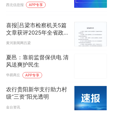
市生态环境局礼泉分局深
西北信息报
APP专享
入开展《生态环境法典》
入企宣贯工作
喜报|吕梁市检察机关5篇
文章获评2025年全省政法
系统小微课题优秀成果
黄河新闻网吕梁
夏邑：靠前监督保供电 清
风送爽护民生
华易商丘
APP专享
农行贵阳新华支行助力村
级“三资”阳光透明
金台资讯