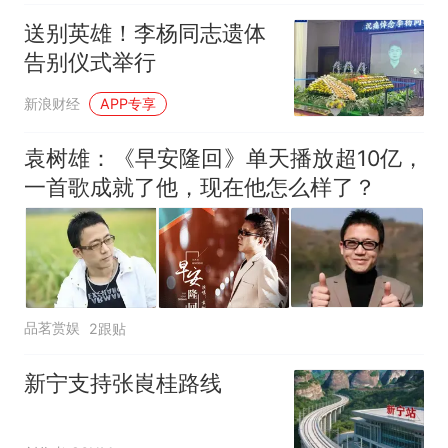
送别英雄！李杨同志遗体
告别仪式举行
新浪财经
APP专享
袁树雄：《早安隆回》单天播放超10亿，
一首歌成就了他，现在他怎么样了？
品茗赏娱
2跟贴
新宁支持张崀桂路线