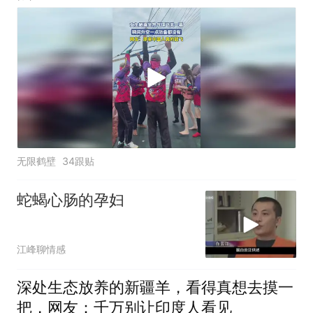
无限鹤壁
34跟贴
蛇蝎心肠的孕妇
江峰聊情感
深处生态放养的新疆羊，看得真想去摸一
把，网友：千万别让印度人看见