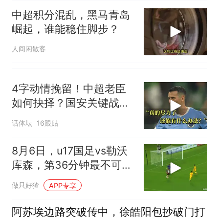
中超积分混乱，黑马青岛
崛起，谁能稳住脚步？
人间闲散客
4字动情挽留！中超老臣
如何抉择？国安关键战：
37岁功臣再度封神
话体坛
16跟贴
8月6日，u17国足vs勒沃
库森，第36分钟最不可思
议的进球出现了！
做只好猹
APP专享
阿苏埃边路突破传中，徐皓阳包抄破门打