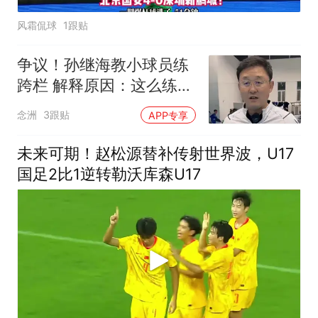
风霜侃球
1跟贴
争议！孙继海教小球员练
跨栏 解释原因：这么练才
专业 与董路不同
念洲
3跟贴
APP专享
未来可期！赵松源替补传射世界波，U17
国足2比1逆转勒沃库森U17