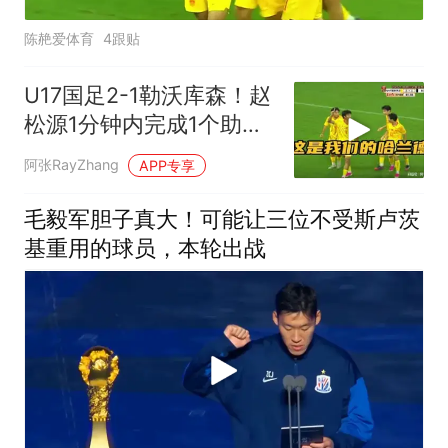
陈赩爱体育
4跟贴
U17国足2-1勒沃库森！赵
松源1分钟内完成1个助攻
+1个穿云箭进球
阿张RayZhang
APP专享
毛毅军胆子真大！可能让三位不受斯卢茨
基重用的球员，本轮出战