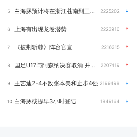
白海豚预计将在浙江苍南到三门一带登陆
2225202
5
上海有出现龙卷潜势
2223916
6
《披荆斩棘》阵容官宣
2216315
7
国足U17与阿森纳决赛取消 并列冠军
2207419
8
王艺迪2-4不敌张本美和止步4强
2199498
9
白海豚或提早3小时登陆
1849164
10