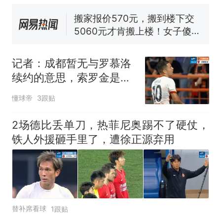
线一圈，还曾两次到中国寻根
5060元才肯搬上楼！女子傻眼
了……
视频丨只要一枚命中就能让航
母瘫痪 轰-6J实力有多强？
空调24小时开着反而更省电？
电力部门回应
记者：成都暂无与罗慕洛
佛山一中学招聘物理教师，笔
续约的意思，索罗金是中
试前13名均遭淘汰？教育局：
超薪水最高的中卫
已叫停招聘，成立调查组全面
十多万人报名的考试，成绩
懂球帝
热
3跟贴
核查
全部作废，公平么？
2场德比丢单刀，热菲尼奥踢不了硬仗，
铁人外援砸手里了，遭徐正源弃用
替补席看球
1跟贴