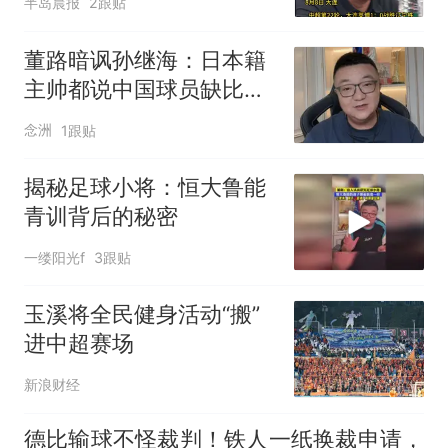
半岛晨报
2跟贴
董路暗讽孙继海：日本籍
主帅都说中国球员缺比赛
基本功联盟要崩
念洲
1跟贴
揭秘足球小将：恒大鲁能
青训背后的秘密
一缕阳光f
3跟贴
玉溪将全民健身活动“搬”
进中超赛场
新浪财经
德比输球不怪裁判！铁人一纸换裁申请，