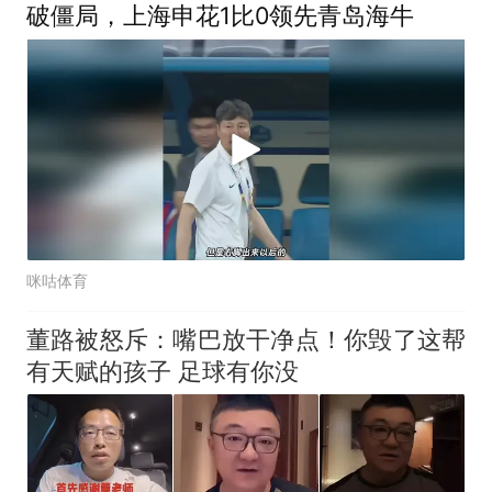
破僵局，上海申花1比0领先青岛海牛
咪咕体育
董路被怒斥：嘴巴放干净点！你毁了这帮
有天赋的孩子 足球有你没