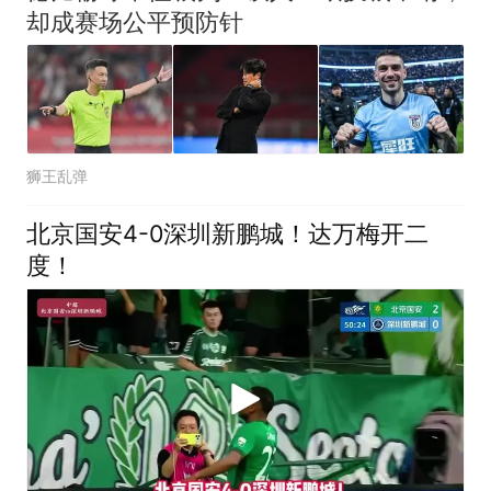
却成赛场公平预防针
狮王乱弹
北京国安4-0深圳新鹏城！达万梅开二
度！