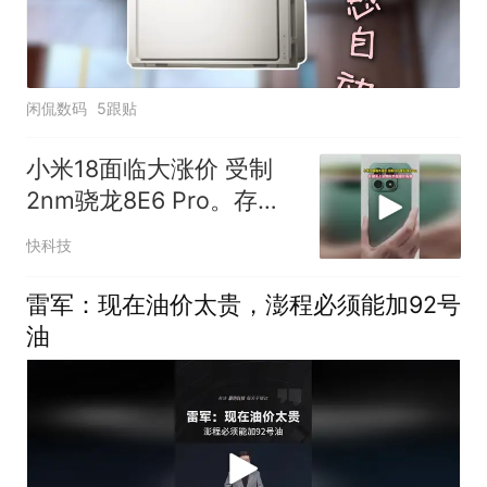
闲侃数码
5跟贴
小米18面临大涨价 受制
2nm骁龙8E6 Pro。存储
等上游物料大幅提价所致
快科技
雷军：现在油价太贵，澎程必须能加92号
油