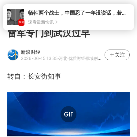
打开
牺牲两个战士，中国忍了一年没说话，若菲律宾死了人，他会开战吗
速看最新快讯
雷军专门到武汉过早
新浪财经
关注
2026-06-15 13:35
·河北
·优质财经领域创作者
转自：长安街知事