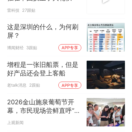
雷科技
27跟贴
这是深圳的什么，为何刷
屏？
博闻财经
3跟贴
APP专享
增程是一张旧船票，但是
好产品还会登上客船
老talk消息
2跟贴
APP专享
2026金山施泉葡萄节开
幕，市民现场尝鲜直呼“比
往年还甜”
上观新闻