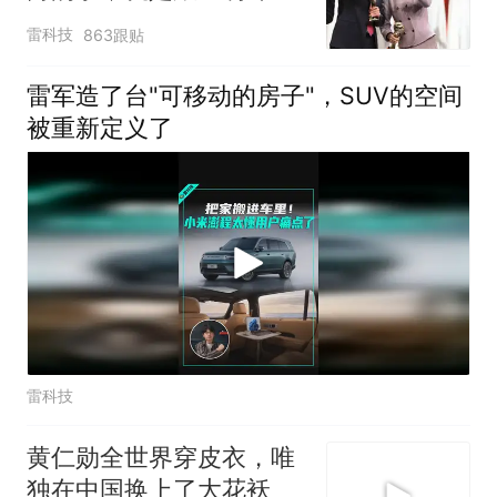
了那个赌
雷科技
863跟贴
雷军造了台"可移动的房子"，SUV的空间
被重新定义了
雷科技
黄仁勋全世界穿皮衣，唯
独在中国换上了大花袄