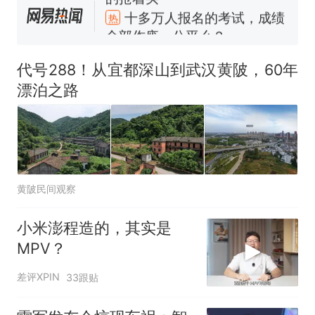
十多万人报名的考试，成绩
热
全部作废，公平么？
全球唯一没有法定首都的国
新
家，刚改国名，总统就邀请中
代号288！从宜都深山到武汉黄陂，60年
国大使骑行绕了几乎整个国境
搬家报价570元，搬到楼下交
漂泊之路
线一圈，还曾两次到中国寻根
5060元才肯搬上楼！女子傻眼
了……
视频丨只要一枚命中就能让航
母瘫痪 轰-6J实力有多强？
空调24小时开着反而更省电？
电力部门回应
黄陂民间观察
5万的小车卖不动，40万以上
的抢着买
小米澎程造的，其实是
十多万人报名的考试，成绩
热
MPV？
全部作废，公平么？
差评XPIN
33跟贴