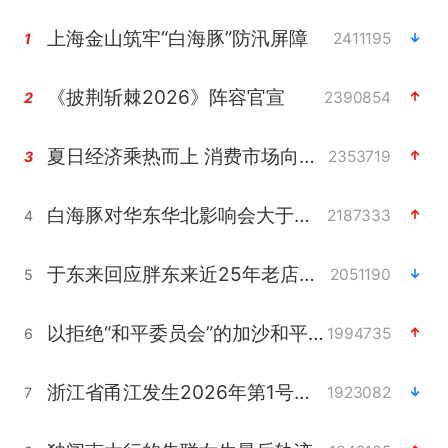
上海金山筑牢“白海豚”防汛屏障
2411195
1
《披荆斩棘2026》阵容官宣
2390854
2
夏日经济乘热而上 消费市场向新而行
2353719
3
白海豚对华东华北影响会大于巴威
2187333
4
于东来回应胖东来近25年老店年底关闭
2051190
5
以拒绝“和平委员会”的加沙和平计划
1994735
6
浙江省甬江发生2026年第1号洪水
1923082
7