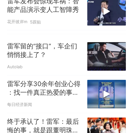
雷军发布会惊现车祸：智
能产品演示变人工智障秀
花开彼岸m
5跟贴
雷军留的“接口”，车企们
悄悄接上了？
Autolab
雷军分享30余年创业心得
：找一件真正热爱的事
情，坚持做下去；以高目
每日经济新闻
标牵引，敢想敢干
终于承认了！雷军：最后
悔的事，就是跟董明珠打