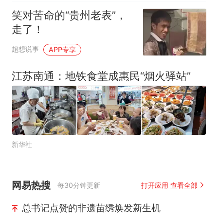
笑对苦命的“贵州老表”，
走了！
超想说事
APP专享
江苏南通：地铁食堂成惠民“烟火驿站”
新华社
网易热搜
每30分钟更新
打开应用 查看全部
总书记点赞的非遗苗绣焕发新生机