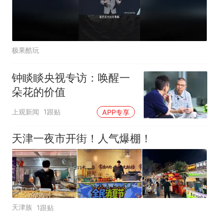
极果酷玩
钟睒睒央视专访：唤醒一
朵花的价值
上观新闻
1跟贴
APP专享
天津一夜市开街！人气爆棚！
天津族
1跟贴