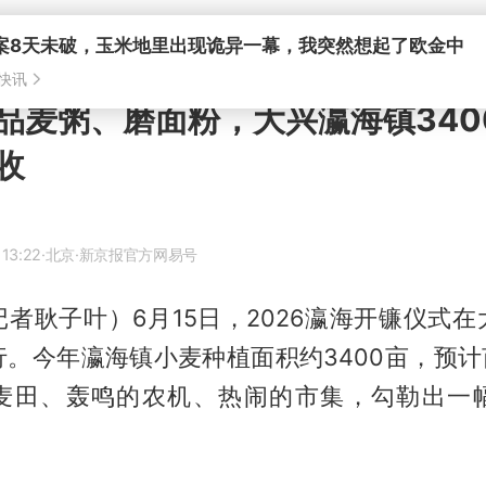
案8天未破，玉米地里出现诡异一幕，我突然想起了欧金中
快讯
品麦粥、磨面粉，大兴瀛海镇340
收
 13:22
·北京
·新京报官方网易号
者耿子叶）6月15日，2026瀛海开镰仪式
。今年瀛海镇小麦种植面积约3400亩，预计
麦田、轰鸣的农机、热闹的市集，勾勒出一