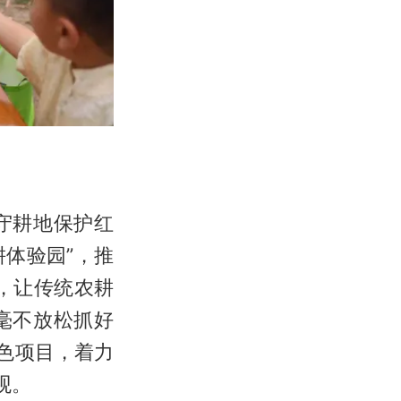
守耕地保护红
耕体验园”，推
目，让传统农耕
毫不放松抓好
色项目，着力
观。