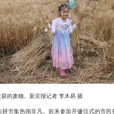
获的麦穗。新京报记者 李木易 摄
农耕市集热闹非凡。前来参加开镰仪式的市民