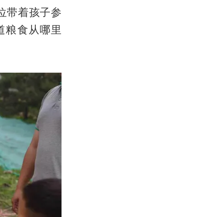
位带着孩子参
道粮食从哪里