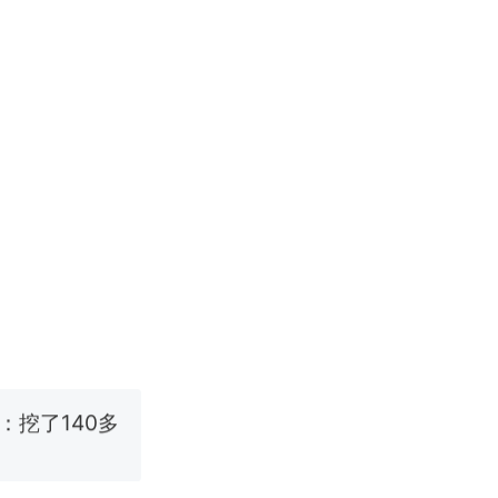
改写了人生
烹饪协会回应
挖了140多
 （视频来源：