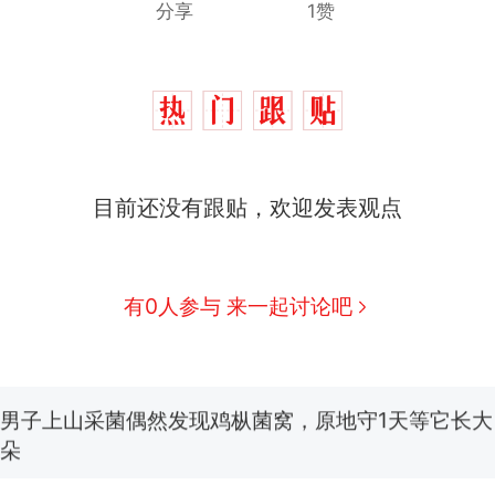
分享
1赞
目前还没有跟贴，欢迎发表观点
制裁瓜子饺子，美国怕什么？
热
有0人参与 来一起讨论吧
那个在床头放菜刀的女孩，因老师一句“跟我回家”
新
费大厨“全国小炒肉大王”称号，仅凭视频评出？中国
男子上山采菌偶然发现鸡枞菌窝，原地守1天等它长大：
朵
美国渔民钓获鲨鱼徒手将其拽回大海 目击者直呼震惊