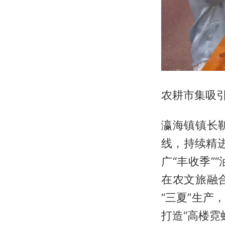
农耕市集吸引
瀛海镇镇长
线，持续精进
广“丰收季”
在农文旅融
“三夏”生
打造“高楼霓