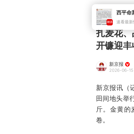
西平命
速看最新
扎麦花、
开镰迎丰
新京报
2026-06-15
新京报讯（记
田间地头举行
斤。金黄的
卷。