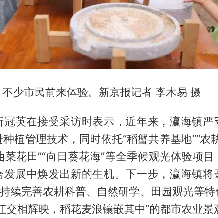
不少市民前来体验。新京报记者 李木易 摄
靳冠英在接受采访时表示，近年来，瀛海镇严
种植管理技术，同时依托“稻蟹共养基地”“农
“油菜花田”“向日葵花海”等全季候观光体验项
合发展中焕发出新的生机。下一步，瀛海镇将
产，持续完善农耕科普、自然研学、田园观光等特
虹交相辉映，稻花麦浪镶嵌其中”的都市农业景