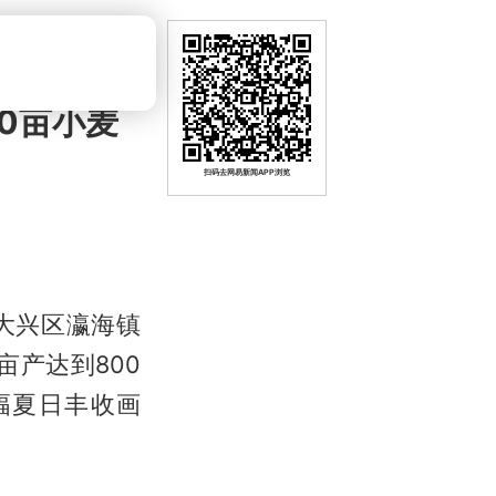
0亩小麦
扫码去网易新闻APP浏览
在大兴区瀛海镇
亩产达到800
幅夏日丰收画