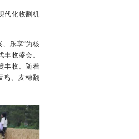
，现代化收割机
、乐享”为核
式丰收盛会。
赞丰收。随着
轰鸣、麦穗翻