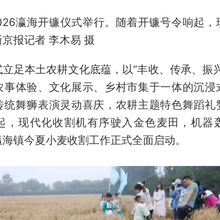
2026瀛海开镰仪式举行。随着开镰号令响起
京报记者 李木易 摄
式立足本土农耕文化底蕴，以“丰收、传承、振兴
农事体验、文化展示、乡村市集于一体的沉浸
传统舞狮表演灵动喜庆，农耕主题特色舞蹈礼
起，现代化收割机有序驶入金色麦田，机器
瀛海镇今夏小麦收割工作正式全面启动。